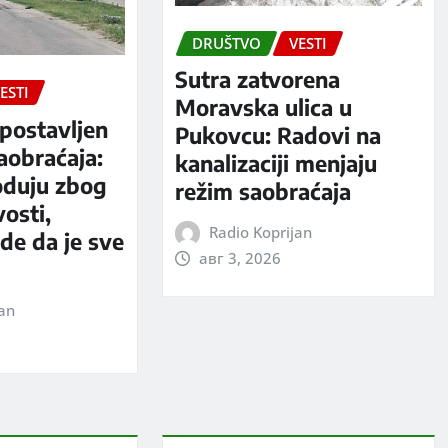
DRUŠTVO
VESTI
Sutra zatvorena
ESTI
Moravska ulica u
postavljen
Pukovcu: Radovi na
aobraćaja:
kanalizaciji menjaju
oduju zbog
režim saobraćaja
vosti,
Radio Koprijan
rde da je sve
авг 3, 2026
jan