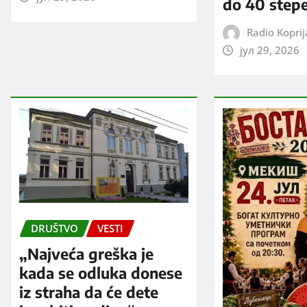
do 40 step
Radio Kopri
јул 29, 2026
DRUŠTVO
VESTI
„Najveća greška je
kada se odluka donese
iz straha da će dete