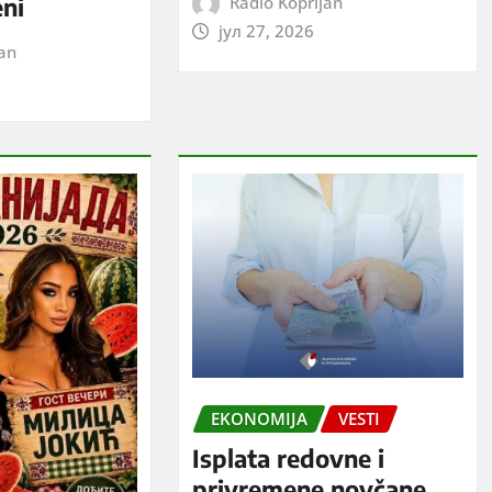
Radio Koprijan
eni
јул 27, 2026
jan
EKONOMIJA
VESTI
Isplata redovne i
privremene novčane