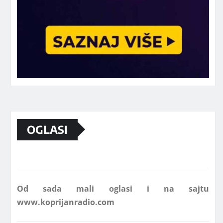
OGLASI
Marketing telefon 062 463 002
Od sada mali oglasi i na sajtu
www.koprijanradio.com