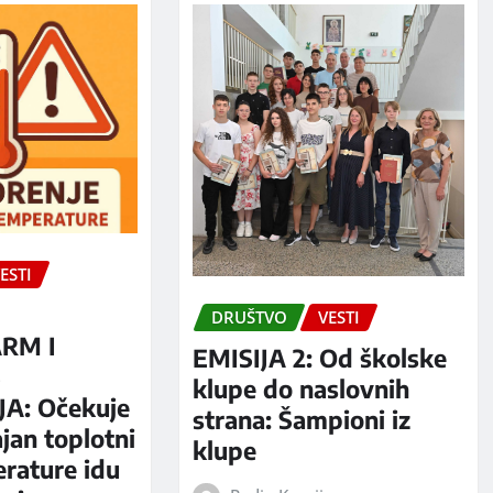
ESTI
DRUŠTVO
VESTI
RM I
EMISIJA 2: Od školske
S
klupe do naslovnih
A: Očekuje
strana: Šampioni iz
jan toplotni
klupe
erature idu