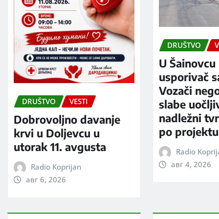
DRUŠTVO
V
U Šainovcu 
usporivač s
Vozači neg
DRUŠTVO
VESTI
slabe uočlji
nadležni tv
Dobrovoljno davanje
po projektu
krvi u Doljevcu u
utorak 11. avgusta
Radio Kopri
авг 4, 2026
Radio Koprijan
авг 6, 2026