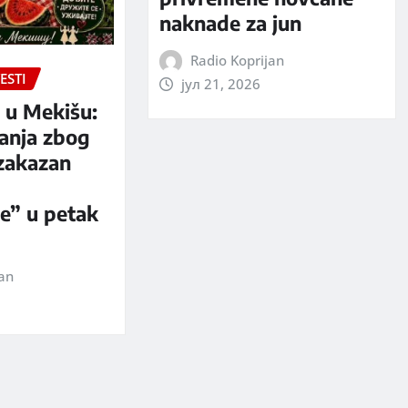
naknade za jun
Radio Koprijan
ESTI
јул 21, 2026
 u Mekišu:
anja zbog
zakazan
e” u petak
jan