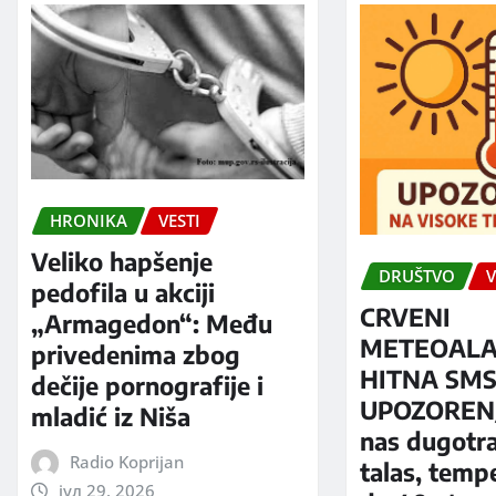
HRONIKA
VESTI
Veliko hapšenje
DRUŠTVO
V
pedofila u akciji
CRVENI
„Armagedon“: Među
METEOALA
privedenima zbog
HITNA SM
dečije pornografije i
UPOZORENJ
mladić iz Niša
nas dugotra
Radio Koprijan
talas, temp
јул 29, 2026