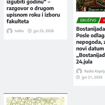
izgubiti godinu“ –
razgovor o drugom
upisnom roku i izboru
fakulteta
DRUŠTVO
V
Bostanijada
tatko
јул 23, 2026
Posle odlag
nepogoda, 
novi datum
„Bostanijad
24.jula
Radio Kopri
јул 21, 2026