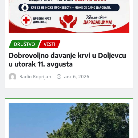
DRUŠTVO
VESTI
Dobrovoljno davanje krvi u Doljevcu
u utorak 11. avgusta
Radio Koprijan
авг 6, 2026