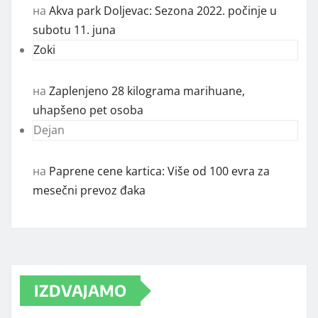
на
Akva park Doljevac: Sezona 2022. počinje u
subotu 11. juna
Zoki
на
Zaplenjeno 28 kilograma marihuane,
uhapšeno pet osoba
Dejan
на
Paprene cene kartica: Više od 100 evra za
mesečni prevoz đaka
IZDVAJAMO