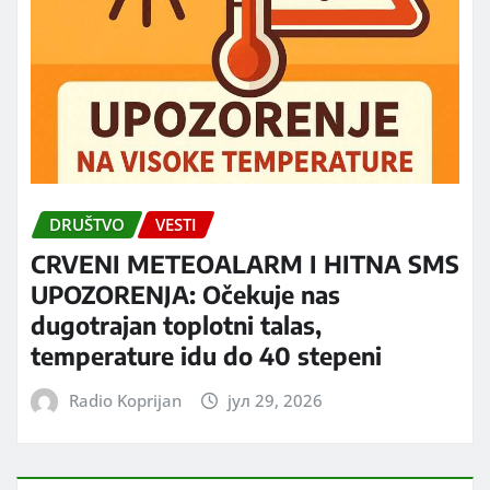
DRUŠTVO
VESTI
CRVENI METEOALARM I HITNA SMS
UPOZORENJA: Očekuje nas
dugotrajan toplotni talas,
temperature idu do 40 stepeni
Radio Koprijan
јул 29, 2026