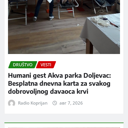
DRUŠTVO
VESTI
Humani gest Akva parka Doljevac:
Besplatna dnevna karta za svakog
dobrovoljnog davaoca krvi
Radio Koprijan
авг 7, 2026