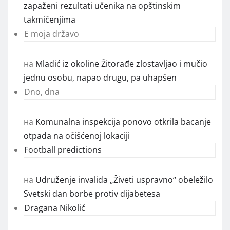
zapaženi rezultati učenika na opštinskim
takmičenjima
E moja državo
на
Mladić iz okoline Žitorađe zlostavljao i mučio
jednu osobu, napao drugu, pa uhapšen
Dno, dna
на
Komunalna inspekcija ponovo otkrila bacanje
otpada na očišćenoj lokaciji
Football predictions
на
Udruženje invalida „Živeti uspravno“ obeležilo
Svetski dan borbe protiv dijabetesa
Dragana Nikolić