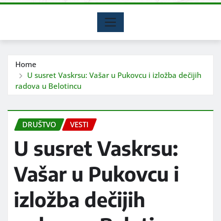
Home
U susret Vaskrsu: Vašar u Pukovcu i izložba dečijih
radova u Belotincu
DRUŠTVO
VESTI
U susret Vaskrsu:
Vašar u Pukovcu i
izložba dečijih