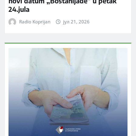
novi datum „Bostanijade” u petak
24.jula
Radio Koprijan
јул 21, 2026