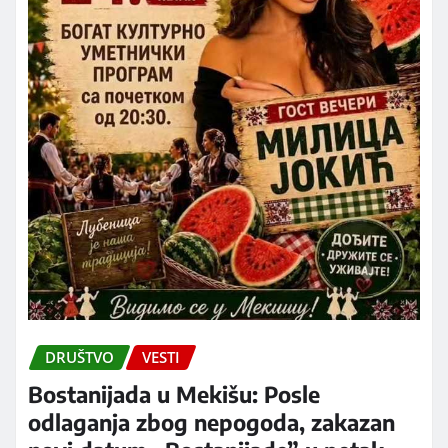
DRUŠTVO
VESTI
Bostanijada u Mekišu: Posle
odlaganja zbog nepogoda, zakazan