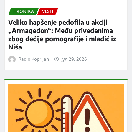
HRONIKA
VESTI
Veliko hapšenje pedofila u akciji
„Armagedon“: Među privedenima
zbog dečije pornografije i mladić iz
Niša
Radio Koprijan
јул 29, 2026