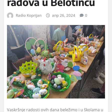
radova u Belotincu
Radio Koprijan
апр 26, 2024
0
Vaskršnje radosti ovih dana beležimo i u školama u