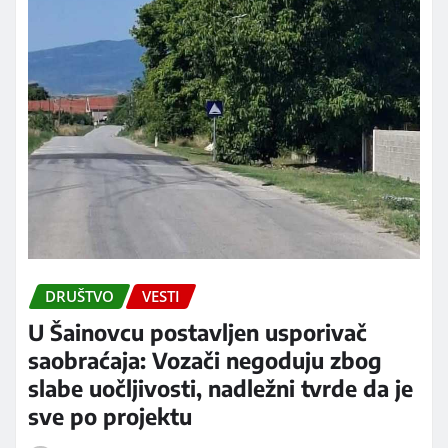
DRUŠTVO
VESTI
U Šainovcu postavljen usporivač
saobraćaja: Vozači negoduju zbog
slabe uočljivosti, nadležni tvrde da je
sve po projektu