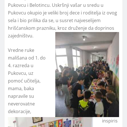
Pukovcu i Belotincu. Uskršnji vašar u sredu u
Pukovcu okupio je veliki broj dece i roditelja iz ovog
sela i bio prilika da se, u susret najveselijem
hrišćanskom prazniku, kroz druženje da doprinos
zajedništvu.
Vredne ruke
mališana od 1. do
4. razreda u
Pukovcu, uz
pomoć učitelja,
mama, baka
napravile su
neverovatne
dekoracije,
inspiris