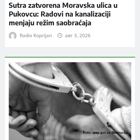
Sutra zatvorena Moravska ulica u
Pukovcu: Radovi na kanalizaciji
menjaju režim saobraćaja
Radio Koprijan
авг 3, 2026