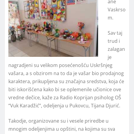
ane
Vaskrso
m.
Sav taj
trud i
zalagan
je
nagradjeni su velikom posećenošću Uskršnjeg
vašara, a s obzirom na to da je vašar bio prodajnog
karaktera, prikupljena su značajna sredstva, koja će
biti iskorišćena kako bi se oplemenile učionice ove
vredne dečice, kaže za Radio Koprijan psiholog OŠ
“Vuk Karadžić”, odeljenja u Pukovcu, Tijana Djurić.
Takodje, organizovane su i vesele priredbe u
mnogim odeljenjima u opštini, na kojima su sva