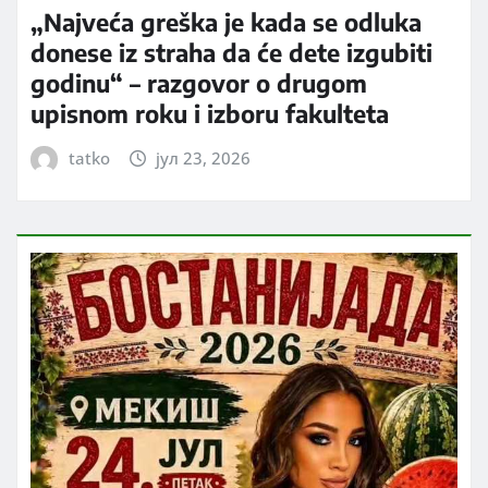
„Najveća greška je kada se odluka
donese iz straha da će dete izgubiti
godinu“ – razgovor o drugom
upisnom roku i izboru fakulteta
tatko
јул 23, 2026