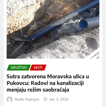
DRUŠTVO
VESTI
Sutra zatvorena Moravska ulica u
Pukovcu: Radovi na kanalizaciji
menjaju režim saobraćaja
Radio Koprijan
авг 3, 2026