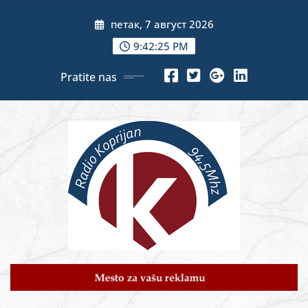
Skip
петак, 7 август 2026
to
content
9:42:27 PM
Pratite nas