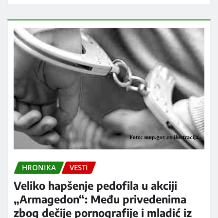
HRONIKA
VESTI
Veliko hapšenje pedofila u akciji
„Armagedon“: Među privedenima
zbog dečije pornografije i mladić iz