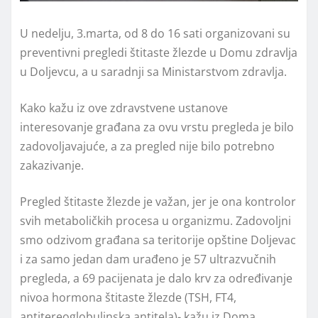
U nedelju, 3.marta, od 8 do 16 sati organizovani su
preventivni pregledi štitaste žlezde u Domu zdravlja
u Doljevcu, a u saradnji sa Ministarstvom zdravlja.
Kako kažu iz ove zdravstvene ustanove
interesovanje građana za ovu vrstu pregleda je bilo
zadovoljavajuće, a za pregled nije bilo potrebno
zakazivanje.
Pregled štitaste žlezde je važan, jer je ona kontrolor
svih metaboličkih procesa u organizmu. Zadovoljni
smo odzivom građana sa teritorije opštine Doljevac
i za samo jedan dam urađeno je 57 ultrazvučnih
pregleda, a 69 pacijenata je dalo krv za određivanje
nivoa hormona štitaste žlezde (TSH, FT4,
antitereoglobulinska antitela)- kažu iz Doma