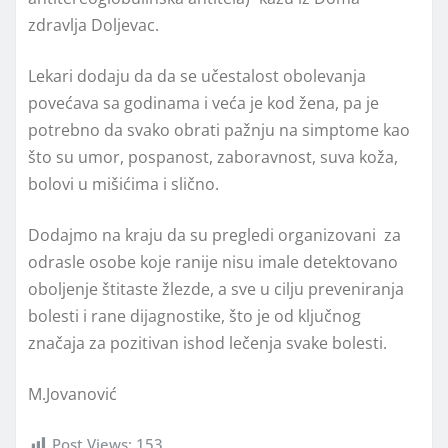
zdravlja Doljevac.
Lekari dodaju da da se učestalost obolevanja
povećava sa godinama i veća je kod žena, pa je
potrebno da svako obrati pažnju na simptome kao
što su umor, pospanost, zaboravnost, suva koža,
bolovi u mišićima i slično.
Dodajmo na kraju da su pregledi organizovani za
odrasle osobe koje ranije nisu imale detektovano
oboljenje štitaste žlezde, a sve u cilju preveniranja
bolesti i rane dijagnostike, što je od ključnog
značaja za pozitivan ishod lečenja svake bolesti.
M.Jovanović
Post Views:
153