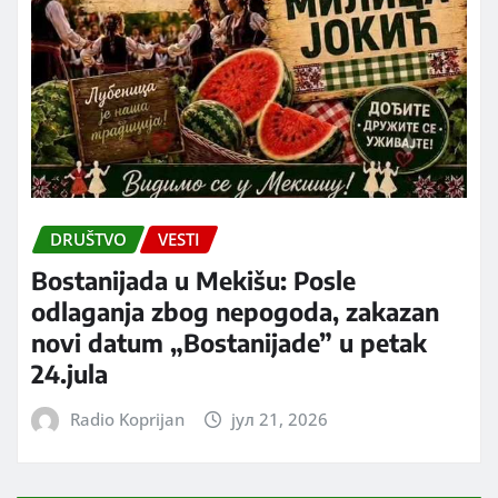
DRUŠTVO
VESTI
Bostanijada u Mekišu: Posle
odlaganja zbog nepogoda, zakazan
novi datum „Bostanijade” u petak
24.jula
Radio Koprijan
јул 21, 2026