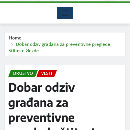
Home
Dobar odziv građana za preventivne preglede
štitaste žlezde
DRUŠTVO
VESTI
Dobar odziv
građana za
preventivne