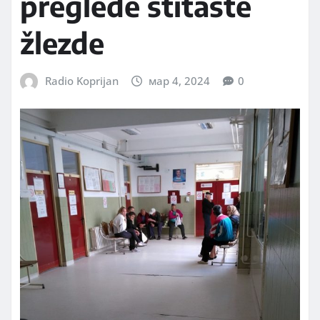
preglede štitaste
žlezde
Radio Koprijan
мар 4, 2024
0