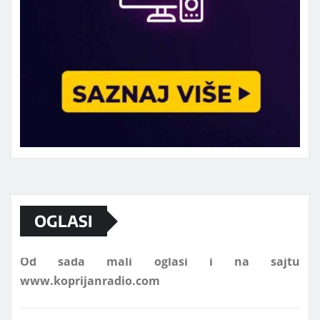
Marketing telefon 062 463 002
OGLASI
Od sada mali oglasi i na sajtu
www.koprijanradio.com