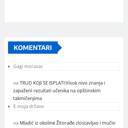
KOMENTARI
Gagi moravac
на
TRUD KOJI SE ISPLATI:Visok nivo znanja i
zapaženi rezultati učenika na opštinskim
takmičenjima
E moja državo
на
Mladić iz okoline Žitorađe zlostavljao i mučio