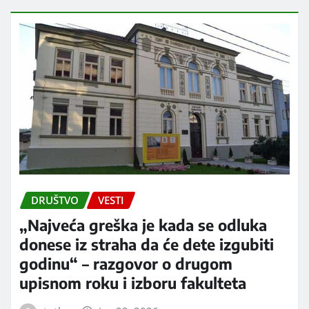
DRUŠTVO
VESTI
„Najveća greška je kada se odluka
donese iz straha da će dete izgubiti
godinu“ – razgovor o drugom
upisnom roku i izboru fakulteta