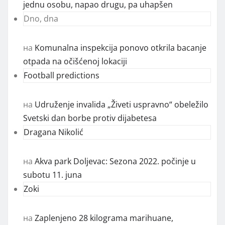
jednu osobu, napao drugu, pa uhapšen
Dno, dna
на
Komunalna inspekcija ponovo otkrila bacanje
otpada na očišćenoj lokaciji
Football predictions
на
Udruženje invalida „Živeti uspravno“ obeležilo
Svetski dan borbe protiv dijabetesa
Dragana Nikolić
на
Akva park Doljevac: Sezona 2022. počinje u
subotu 11. juna
Zoki
на
Zaplenjeno 28 kilograma marihuane,