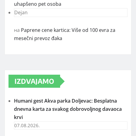
uhapšeno pet osoba
Dejan
на
Paprene cene kartica: Više od 100 evra za
mesečni prevoz đaka
IZDVAJAMO
Humani gest Akva parka Doljevac: Besplatna
dnevna karta za svakog dobrovoljnog davaoca
krvi
07.08.2026.