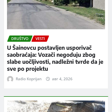
DRUŠTVO
VESTI
U Šainovcu postavljen usporivač
saobraćaja: Vozači negoduju zbog
slabe uočljivosti, nadležni tvrde da je
sve po projektu
Radio Koprijan
авг 4, 2026