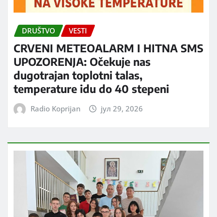
DRUŠTVO
VESTI
CRVENI METEOALARM I HITNA SMS
UPOZORENJA: Očekuje nas
dugotrajan toplotni talas,
temperature idu do 40 stepeni
Radio Koprijan
јул 29, 2026