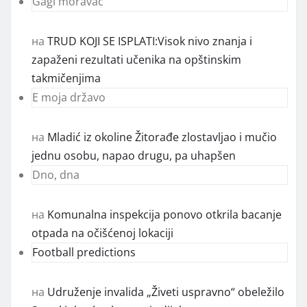
Gagi moravac
на
TRUD KOJI SE ISPLATI:Visok nivo znanja i
zapaženi rezultati učenika na opštinskim
takmičenjima
E moja državo
на
Mladić iz okoline Žitorađe zlostavljao i mučio
jednu osobu, napao drugu, pa uhapšen
Dno, dna
на
Komunalna inspekcija ponovo otkrila bacanje
otpada na očišćenoj lokaciji
Football predictions
на
Udruženje invalida „Živeti uspravno“ obeležilo