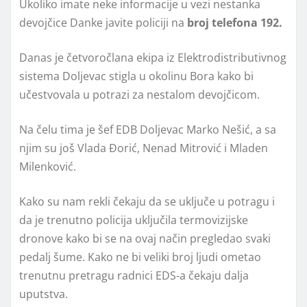
Ukoliko imate neke informacije u vezi nestanka
devojčice Danke javite policiji na
broj telefona 192.
Danas je četvoročlana ekipa iz Elektrodistributivnog
sistema Doljevac stigla u okolinu Bora kako bi
učestvovala u potrazi za nestalom devojčicom.
Na čelu tima je šef EDB Doljevac Marko Nešić, a sa
njim su još Vlada Đorić, Nenad Mitrović i Mladen
Milenković.
Kako su nam rekli čekaju da se uključe u potragu i
da je trenutno policija uključila termovizijske
dronove kako bi se na ovaj način pregledao svaki
pedalj šume. Kako ne bi veliki broj ljudi ometao
trenutnu pretragu radnici EDS-a čekaju dalja
uputstva.