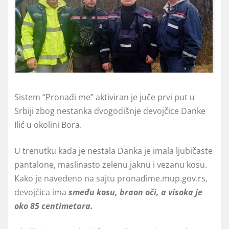
Sistem “Pronađi me” aktiviran je juče prvi put u
Srbiji zbog nestanka dvogodišnje devojčice Danke
Ilić u okolini Bora.
U trenutku kada je nestala Danka je imala ljubičaste
pantalone, maslinasto zelenu jaknu i vezanu kosu.
Kako je navedeno na sajtu pronađime.mup.gov.rs,
devojčica ima
smeđu kosu, braon oči, a visoka je
oko 85 centimetara.