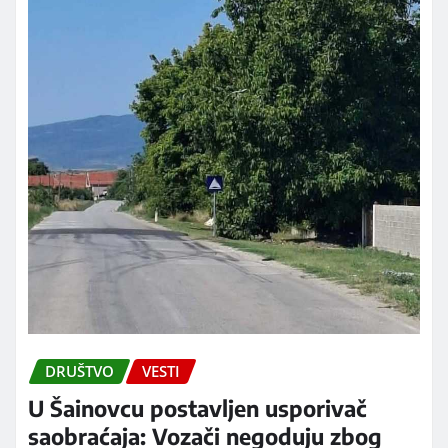
DRUŠTVO
VESTI
U Šainovcu postavljen usporivač
saobraćaja: Vozači negoduju zbog