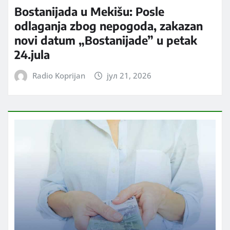
Bostanijada u Mekišu: Posle
odlaganja zbog nepogoda, zakazan
novi datum „Bostanijade” u petak
24.jula
Radio Koprijan
јул 21, 2026