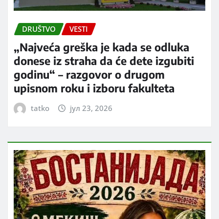
DRUŠTVO
VESTI
„Najveća greška je kada se odluka
donese iz straha da će dete izgubiti
godinu“ – razgovor o drugom
upisnom roku i izboru fakulteta
tatko
јул 23, 2026