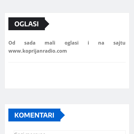
Marketing telefon 062 463 002
OGLASI
Od sada mali oglasi i na sajtu
www.koprijanradio.com
KOMENTARI