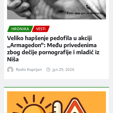
HRONIKA
VESTI
Veliko hapšenje pedofila u akciji
„Armagedon“: Među privedenima
zbog dečije pornografije i mladić iz
Niša
Radio Koprijan
јул 29, 2026