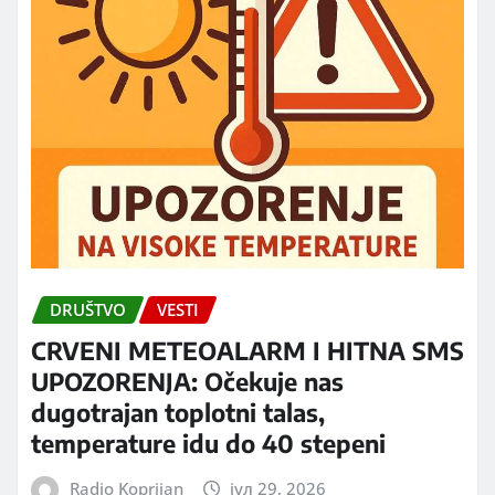
DRUŠTVO
VESTI
CRVENI METEOALARM I HITNA SMS
UPOZORENJA: Očekuje nas
dugotrajan toplotni talas,
temperature idu do 40 stepeni
Radio Koprijan
јул 29, 2026