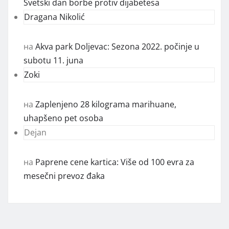
Svetski dan borbe protiv dijabetesa
Dragana Nikolić
на
Akva park Doljevac: Sezona 2022. počinje u
subotu 11. juna
Zoki
на
Zaplenjeno 28 kilograma marihuane,
uhapšeno pet osoba
Dejan
на
Paprene cene kartica: Više od 100 evra za
mesečni prevoz đaka