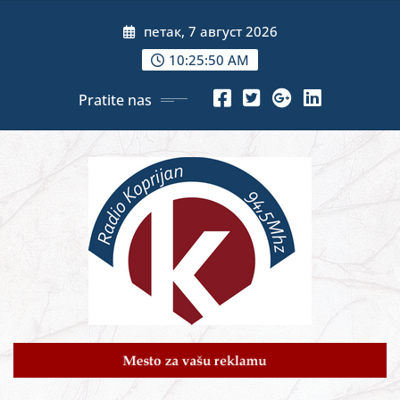
Skip
петак, 7 август 2026
to
content
10:25:52 AM
Pratite nas