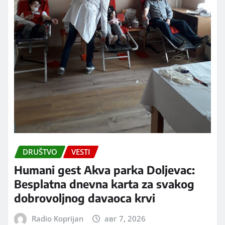
DRUŠTVO
VESTI
Humani gest Akva parka Doljevac:
Besplatna dnevna karta za svakog
dobrovoljnog davaoca krvi
Radio Koprijan
авг 7, 2026