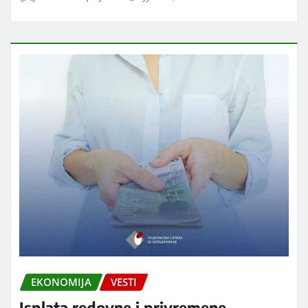
EKONOMIJA
VESTI
Isplata redovne i privremene