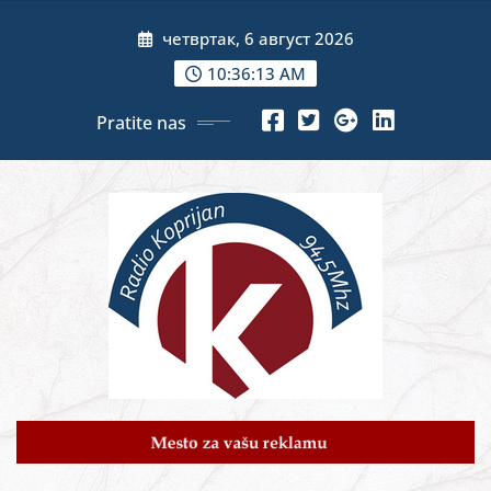
Skip
четвртак, 6 август 2026
to
content
10:36:15 AM
Pratite nas