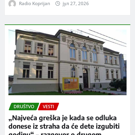
Radio Koprijan
јул 27, 2026
DRUŠTVO
VESTI
„Najveća greška je kada se odluka
donese iz straha da će dete izgubiti
godinu“ – razgovor o drugom