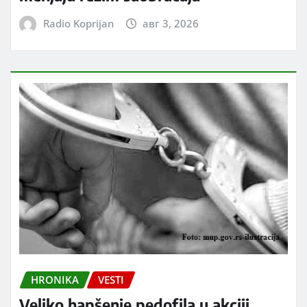
Radio Koprijan
авг 3, 2026
HRONIKA
VESTI
Veliko hapšenje pedofila u akciji