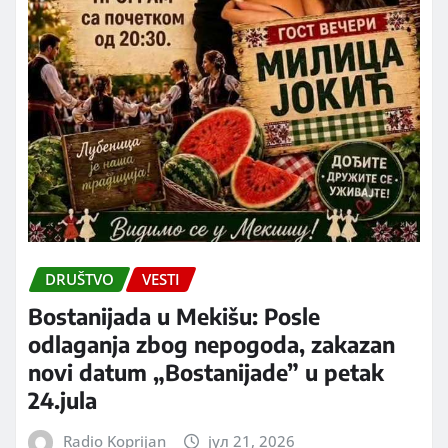
DRUŠTVO
VESTI
Bostanijada u Mekišu: Posle
odlaganja zbog nepogoda, zakazan
novi datum „Bostanijade” u petak
24.jula
Radio Koprijan
јул 21, 2026