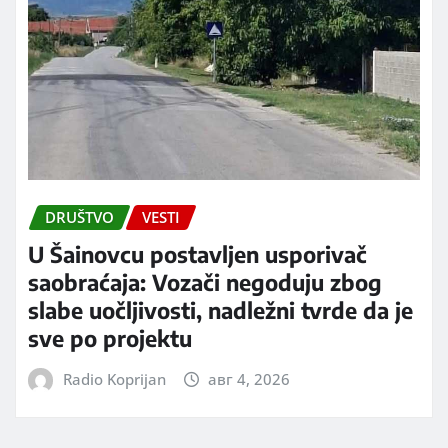
DRUŠTVO
VESTI
U Šainovcu postavljen usporivač
saobraćaja: Vozači negoduju zbog
slabe uočljivosti, nadležni tvrde da je
sve po projektu
Radio Koprijan
авг 4, 2026