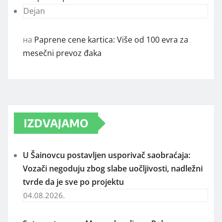
Dejan
на
Paprene cene kartica: Više od 100 evra za
mesečni prevoz đaka
IZDVAJAMO
U Šainovcu postavljen usporivač saobraćaja:
Vozači negoduju zbog slabe uočljivosti, nadležni
tvrde da je sve po projektu
04.08.2026.