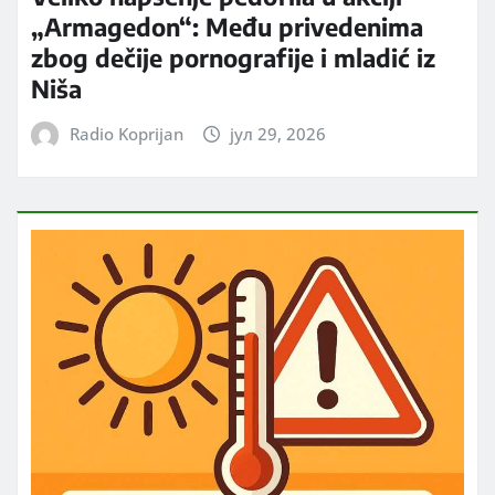
„Armagedon“: Među privedenima
zbog dečije pornografije i mladić iz
Niša
Radio Koprijan
јул 29, 2026