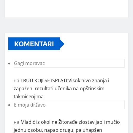
KOMENTARI
Gagi moravac
на
TRUD KOJI SE ISPLATI:Visok nivo znanja i
zapaženi rezultati učenika na opštinskim
takmičenjima
E moja državo
на
Mladić iz okoline Žitorađe zlostavljao i mučio
jednu osobu, napao drugu, pa uhapšen