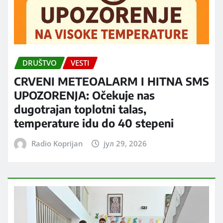
DRUŠTVO
VESTI
CRVENI METEOALARM I HITNA SMS
UPOZORENJA: Očekuje nas
dugotrajan toplotni talas,
temperature idu do 40 stepeni
Radio Koprijan
јул 29, 2026