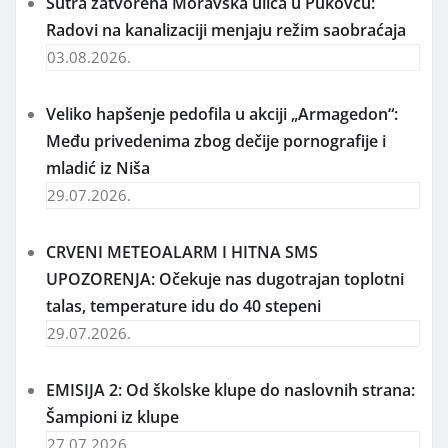
Sutra zatvorena Moravska ulica u Pukovcu:
Radovi na kanalizaciji menjaju režim saobraćaja
03.08.2026.
Veliko hapšenje pedofila u akciji „Armagedon“:
Među privedenima zbog dečije pornografije i
mladić iz Niša
29.07.2026.
CRVENI METEOALARM I HITNA SMS
UPOZORENJA: Očekuje nas dugotrajan toplotni
talas, temperature idu do 40 stepeni
29.07.2026.
EMISIJA 2: Od školske klupe do naslovnih strana:
Šampioni iz klupe
27.07.2026.