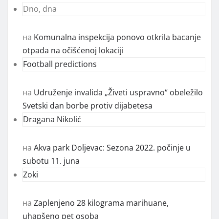
Dno, dna
на
Komunalna inspekcija ponovo otkrila bacanje
otpada na očišćenoj lokaciji
Football predictions
на
Udruženje invalida „Živeti uspravno“ obeležilo
Svetski dan borbe protiv dijabetesa
Dragana Nikolić
на
Akva park Doljevac: Sezona 2022. počinje u
subotu 11. juna
Zoki
на
Zaplenjeno 28 kilograma marihuane,
uhapšeno pet osoba