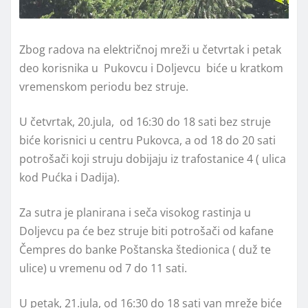
Zbog radova na električnoj mreži u četvrtak i petak
deo korisnika u Pukovcu i Doljevcu biće u kratkom
vremenskom periodu bez struje.
U četvrtak, 20.jula, od 16:30 do 18 sati bez struje
biće korisnici u centru Pukovca, a od 18 do 20 sati
potrošači koji struju dobijaju iz trafostanice 4 ( ulica
kod Pućka i Dadija).
Za sutra je planirana i seča visokog rastinja u
Doljevcu pa će bez struje biti potrošači od kafane
Čempres do banke Poštanska štedionica ( duž te
ulice) u vremenu od 7 do 11 sati.
U petak, 21.jula, od 16:30 do 18 sati van mreže biće