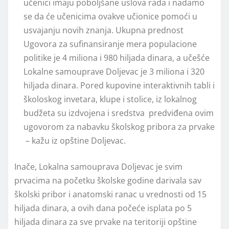
učenici imaju poboljšane uslova rada i nadamo
se da će učenicima ovakve učionice pomoći u
usvajanju novih znanja. Ukupna prednost
Ugovora za sufinansiranje mera populacione
politike je 4 miliona i 980 hiljada dinara, a učešće
Lokalne samouprave Doljevac je 3 miliona i 320
hiljada dinara. Pored kupovine interaktivnih tabli i
školoskog invetara, klupe i stolice, iz lokalnog
budžeta su izdvojena i sredstva predviđena ovim
ugovorom za nabavku školskog pribora za prvake
– kažu iz opštine Doljevac.
Inače, Lokalna samouprava Doljevac je svim
prvacima na početku školske godine darivala sav
školski pribor i anatomski ranac u vrednosti od 15
hiljada dinara, a ovih dana počeće isplata po 5
hiljada dinara za sve prvake na teritoriji opštine