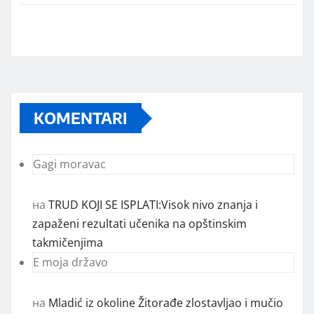
KOMENTARI
Gagi moravac
на
TRUD KOJI SE ISPLATI:Visok nivo znanja i
zapaženi rezultati učenika na opštinskim
takmičenjima
E moja državo
на
Mladić iz okoline Žitorađe zlostavljao i mučio