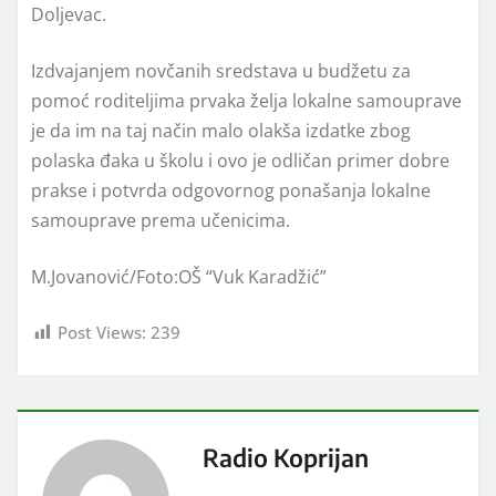
Doljevac.
Izdvajanjem novčanih sredstava u budžetu za
pomoć roditeljima prvaka želja lokalne samouprave
je da im na taj način malo olakša izdatke zbog
polaska đaka u školu i ovo je odličan primer dobre
prakse i potvrda odgovornog ponašanja lokalne
samouprave prema učenicima.
M.Jovanović/Foto:OŠ “Vuk Karadžić”
Post Views:
239
Radio Koprijan