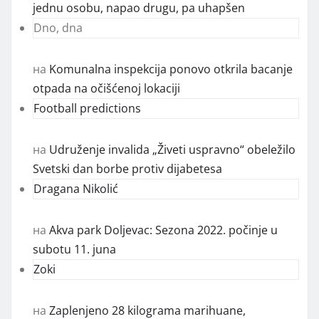
jednu osobu, napao drugu, pa uhapšen
Dno, dna
на
Komunalna inspekcija ponovo otkrila bacanje
otpada na očišćenoj lokaciji
Football predictions
на
Udruženje invalida „Živeti uspravno“ obeležilo
Svetski dan borbe protiv dijabetesa
Dragana Nikolić
на
Akva park Doljevac: Sezona 2022. počinje u
subotu 11. juna
Zoki
на
Zaplenjeno 28 kilograma marihuane,