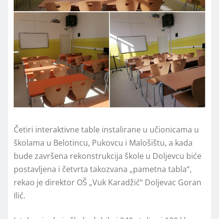
Četiri interaktivne table instalirane u učionicama u
školama u Belotincu, Pukovcu i Malošištu, a kada
bude završena rekonstrukcija škole u Doljevcu biće
postavljena i četvrta takozvana „pametna tabla“,
rekao je direktor OŠ „Vuk Karadžić“ Doljevac Goran
Ilić.