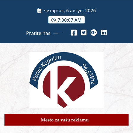
Skip
четвртак, 6 август 2026
to
content
7:00:09 AM
Pratite nas