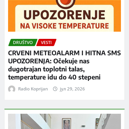
DRUŠTVO
VESTI
CRVENI METEOALARM I HITNA SMS
UPOZORENJA: Očekuje nas
dugotrajan toplotni talas,
temperature idu do 40 stepeni
Radio Koprijan
јул 29, 2026