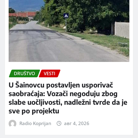
DRUŠTVO
VESTI
U Šainovcu postavljen usporivač
saobraćaja: Vozači negoduju zbog
slabe uočljivosti, nadležni tvrde da je
sve po projektu
Radio Koprijan
авг 4, 2026