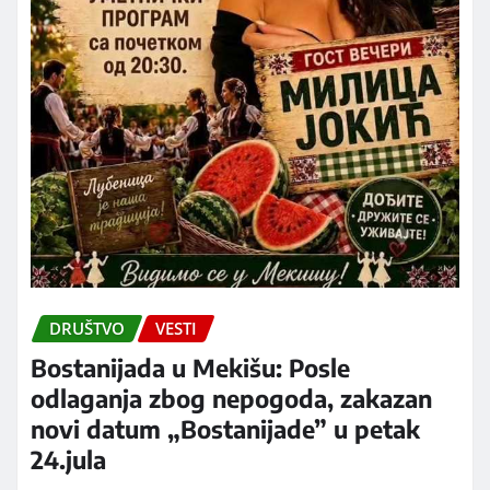
DRUŠTVO
VESTI
Bostanijada u Mekišu: Posle
odlaganja zbog nepogoda, zakazan
novi datum „Bostanijade” u petak
24.jula