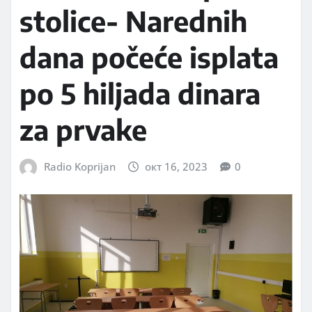
stolice- Narednih
dana počeće isplata
po 5 hiljada dinara
za prvake
Radio Koprijan
окт 16, 2023
0