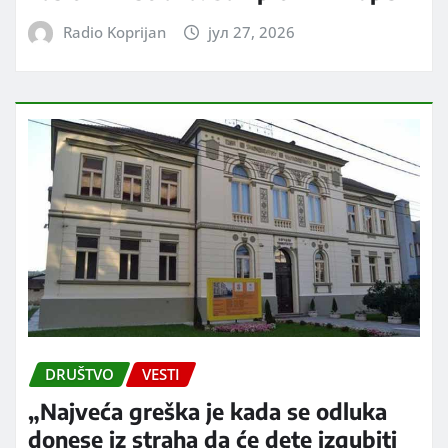
Radio Koprijan
јул 27, 2026
DRUŠTVO
VESTI
„Najveća greška je kada se odluka
donese iz straha da će dete izgubiti