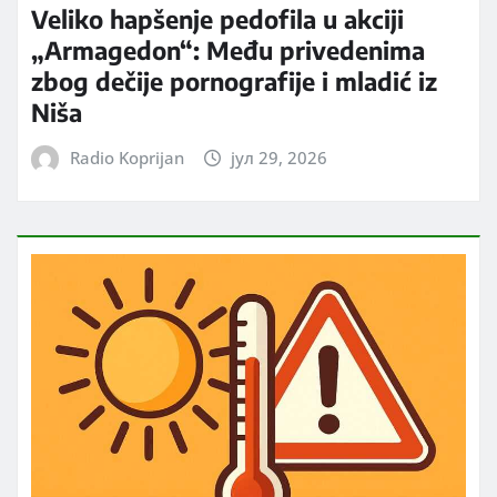
Veliko hapšenje pedofila u akciji
„Armagedon“: Među privedenima
zbog dečije pornografije i mladić iz
Niša
Radio Koprijan
јул 29, 2026