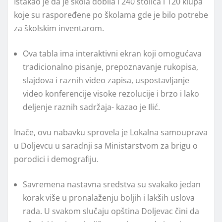
Istakao je da je škola dobila i 240 stolica i 120 klupa
koje su raspoređene po školama gde je bilo potrebe
za školskim inventarom.
Ova tabla ima interaktivni ekran koji omogućava
tradicionalno pisanje, prepoznavanje rukopisa,
slajdova i raznih video zapisa, uspostavljanje
video konferencije visoke rezolucije i brzo i lako
deljenje raznih sadržaja- kazao je Ilić.
Inače, ovu nabavku sprovela je Lokalna samouprava
u Doljevcu u saradnji sa Ministarstvom za brigu o
porodici i demografiju.
Savremena nastavna sredstva su svakako jedan
korak više u pronalaženju boljih i lakših uslova
rada. U svakom slučaju opština Doljevac čini da