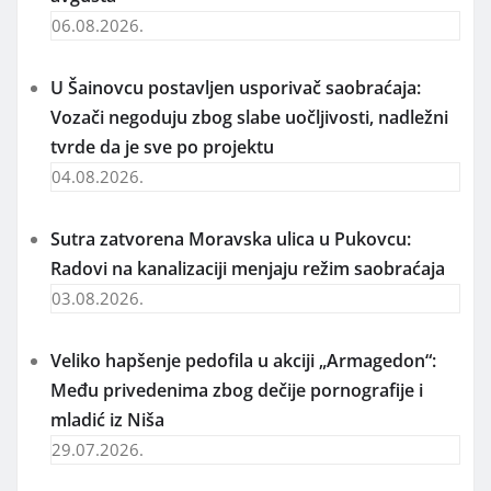
06.08.2026.
U Šainovcu postavljen usporivač saobraćaja:
Vozači negoduju zbog slabe uočljivosti, nadležni
tvrde da je sve po projektu
04.08.2026.
Sutra zatvorena Moravska ulica u Pukovcu:
Radovi na kanalizaciji menjaju režim saobraćaja
03.08.2026.
Veliko hapšenje pedofila u akciji „Armagedon“:
Među privedenima zbog dečije pornografije i
mladić iz Niša
29.07.2026.