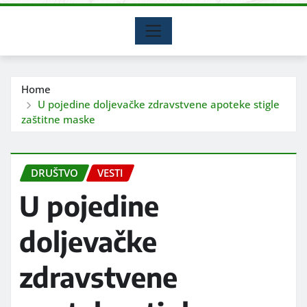
Home
U pojedine doljevačke zdravstvene apoteke stigle
zaštitne maske
DRUŠTVO
VESTI
U pojedine
doljevačke
zdravstvene