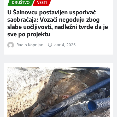
DRUŠTVO
VESTI
U Šainovcu postavljen usporivač
saobraćaja: Vozači negoduju zbog
slabe uočljivosti, nadležni tvrde da je
sve po projektu
Radio Koprijan
авг 4, 2026