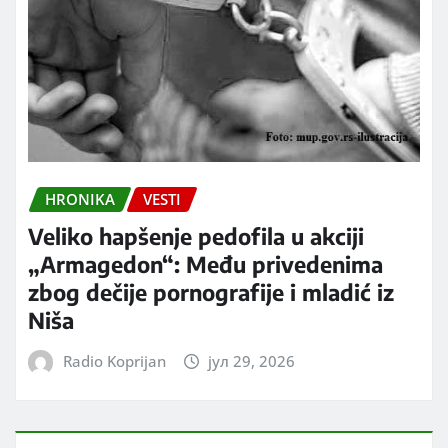
HRONIKA
VESTI
Veliko hapšenje pedofila u akciji
„Armagedon“: Među privedenima
zbog dečije pornografije i mladić iz
Niša
Radio Koprijan
јул 29, 2026