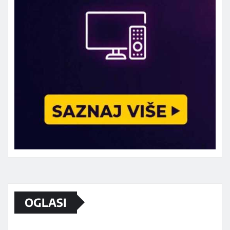
Marketing telefon 062 463 002
OGLASI
Od sada mali oglasi i na sajtu