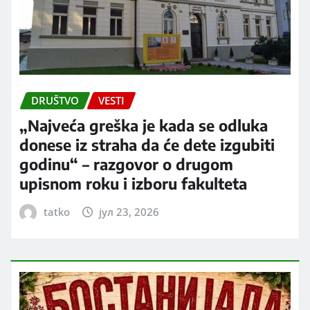
DRUŠTVO
VESTI
„Najveća greška je kada se odluka
donese iz straha da će dete izgubiti
godinu“ – razgovor o drugom
upisnom roku i izboru fakulteta
tatko
јул 23, 2026