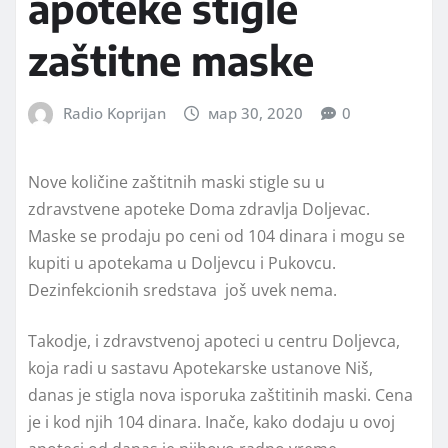
apoteke stigle
zaštitne maske
Radio Koprijan
мар 30, 2020
0
Nove količine zaštitnih maski stigle su u
zdravstvene apoteke Doma zdravlja Doljevac.
Maske se prodaju po ceni od 104 dinara i mogu se
kupiti u apotekama u Doljevcu i Pukovcu.
Dezinfekcionih sredstava još uvek nema.
Takodje, i zdravstvenoj apoteci u centru Doljevca,
koja radi u sastavu Apotekarske ustanove Niš,
danas je stigla nova isporuka zaštitinih maski. Cena
je i kod njih 104 dinara. Inače, kako dodaju u ovoj