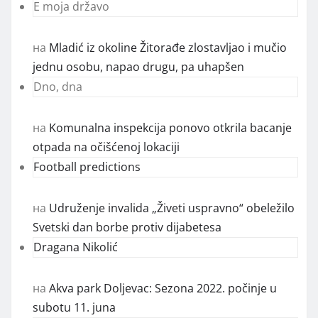
E moja državo
на
Mladić iz okoline Žitorađe zlostavljao i mučio
jednu osobu, napao drugu, pa uhapšen
Dno, dna
на
Komunalna inspekcija ponovo otkrila bacanje
otpada na očišćenoj lokaciji
Football predictions
на
Udruženje invalida „Živeti uspravno“ obeležilo
Svetski dan borbe protiv dijabetesa
Dragana Nikolić
на
Akva park Doljevac: Sezona 2022. počinje u
subotu 11. juna