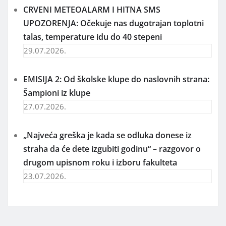
CRVENI METEOALARM I HITNA SMS
UPOZORENJA: Očekuje nas dugotrajan toplotni
talas, temperature idu do 40 stepeni
29.07.2026.
EMISIJA 2: Od školske klupe do naslovnih strana:
Šampioni iz klupe
27.07.2026.
„Najveća greška je kada se odluka donese iz
straha da će dete izgubiti godinu“ – razgovor o
drugom upisnom roku i izboru fakulteta
23.07.2026.