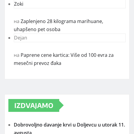
Zoki
на
Zaplenjeno 28 kilograma marihuane,
uhapšeno pet osoba
Dejan
на
Paprene cene kartica: Više od 100 evra za
mesečni prevoz đaka
IZDVAJAMO
Dobrovoljno davanje krvi u Doljevcu u utorak 11.
avgusta