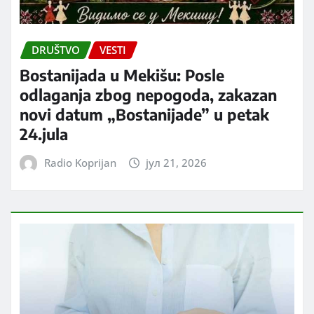
DRUŠTVO
VESTI
Bostanijada u Mekišu: Posle
odlaganja zbog nepogoda, zakazan
novi datum „Bostanijade” u petak
24.jula
Radio Koprijan
јул 21, 2026