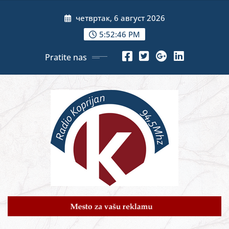
Skip
четвртак, 6 август 2026
to
content
5:52:48 PM
Pratite nas