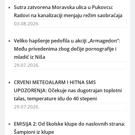
Sutra zatvorena Moravska ulica u Pukovcu:
Radovi na kanalizaciji menjaju režim saobraćaja
03.08.2026.
Veliko hapšenje pedofila u akciji „Armagedon“:
Među privedenima zbog dečije pornografije i
mladić iz Niša
29.07.2026.
CRVENI METEOALARM I HITNA SMS
UPOZORENJA: Očekuje nas dugotrajan toplotni
talas, temperature idu do 40 stepeni
29.07.2026.
EMISIJA 2: Od školske klupe do naslovnih strana:
Šampioni iz klupe