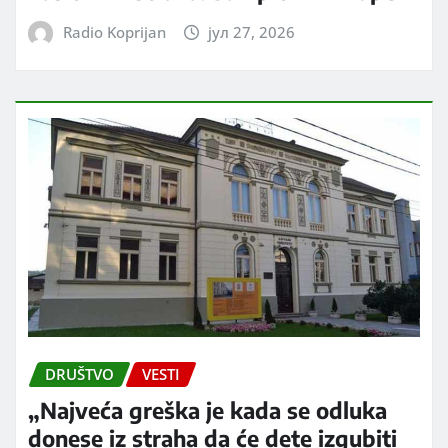
Radio Koprijan
јул 27, 2026
DRUŠTVO
VESTI
„Najveća greška je kada se odluka
donese iz straha da će dete izgubiti