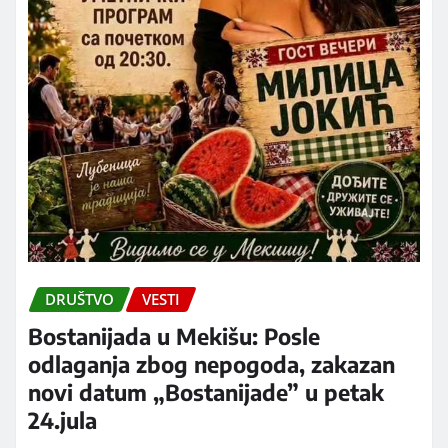
DRUŠTVO
VESTI
Bostanijada u Mekišu: Posle
odlaganja zbog nepogoda, zakazan
novi datum „Bostanijade” u petak
24.jula