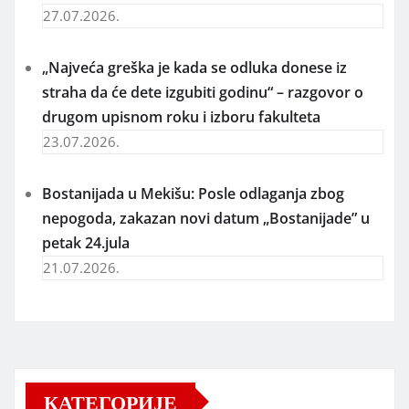
27.07.2026.
„Najveća greška je kada se odluka donese iz
straha da će dete izgubiti godinu“ – razgovor o
drugom upisnom roku i izboru fakulteta
23.07.2026.
Bostanijada u Mekišu: Posle odlaganja zbog
nepogoda, zakazan novi datum „Bostanijade” u
petak 24.jula
21.07.2026.
КАТЕГОРИЈЕ