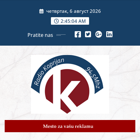
Skip
четвртак, 6 август 2026
to
content
2:45:05 AM
Pratite nas