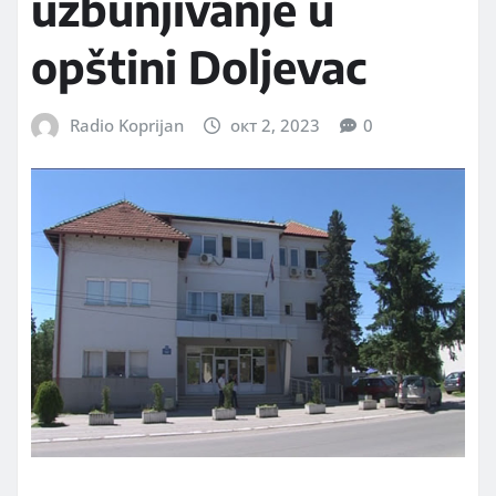
uzbunjivanje u
opštini Doljevac
Radio Koprijan
окт 2, 2023
0