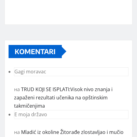
KOMENTARI
Gagi moravac
на
TRUD KOJI SE ISPLATI:Visok nivo znanja i
zapaženi rezultati učenika na opštinskim
takmičenjima
E moja državo
на
Mladić iz okoline Žitorađe zlostavljao i mučio