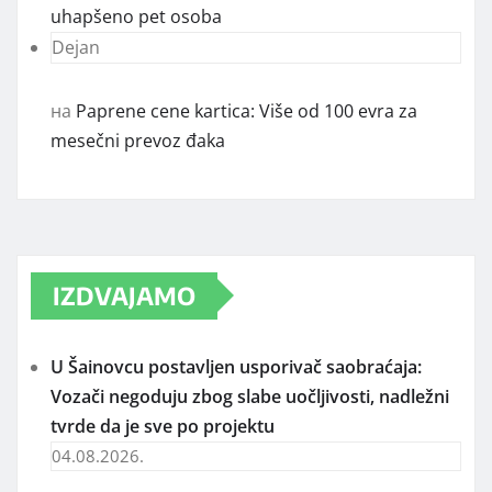
uhapšeno pet osoba
Dejan
на
Paprene cene kartica: Više od 100 evra za
mesečni prevoz đaka
IZDVAJAMO
U Šainovcu postavljen usporivač saobraćaja:
Vozači negoduju zbog slabe uočljivosti, nadležni
tvrde da je sve po projektu
04.08.2026.