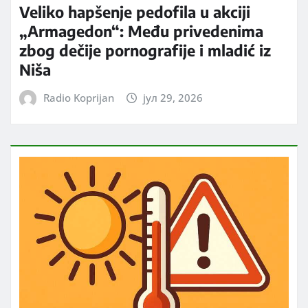
Veliko hapšenje pedofila u akciji
„Armagedon“: Među privedenima
zbog dečije pornografije i mladić iz
Niša
Radio Koprijan
јул 29, 2026