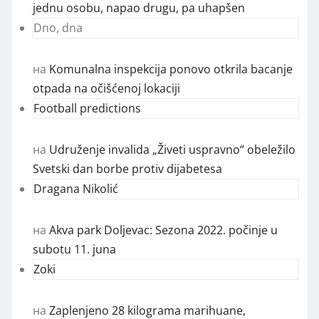
jednu osobu, napao drugu, pa uhapšen
Dno, dna
на
Komunalna inspekcija ponovo otkrila bacanje
otpada na očišćenoj lokaciji
Football predictions
на
Udruženje invalida „Živeti uspravno“ obeležilo
Svetski dan borbe protiv dijabetesa
Dragana Nikolić
на
Akva park Doljevac: Sezona 2022. počinje u
subotu 11. juna
Zoki
на
Zaplenjeno 28 kilograma marihuane,