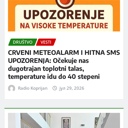
DRUŠTVO
VESTI
CRVENI METEOALARM I HITNA SMS
UPOZORENJA: Očekuje nas
dugotrajan toplotni talas,
temperature idu do 40 stepeni
Radio Koprijan
јул 29, 2026