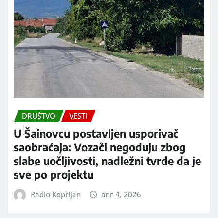
DRUŠTVO
VESTI
U Šainovcu postavljen usporivač
saobraćaja: Vozači negoduju zbog
slabe uočljivosti, nadležni tvrde da je
sve po projektu
Radio Koprijan
авг 4, 2026