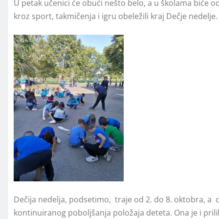
U petak učenici će obući nešto belo, a u školama biće o
kroz sport, takmičenja i igru obeležili kraj Dečje nedelje.
Dečija nedelja, podsetimo, traje od 2. do 8. oktobra, a c
kontinuiranog pobolјšanja položaja deteta. Ona je i prili