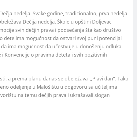
Dečja nedelja. Svake godine, tradicionalno, prva nedelja
eležava Dečija nedelja. Škole u opštini Doljevac
ocije svih dečjih prava i podsećanja šta kao društvo
ko dete ima mogućnost da ostvari svoj puni potencijal
o i da ima mogućnost da učestvuje u donošenju odluka
je i Konvencije o pravima deteta i svih pozitivnih
sti, a prema planu danas se obeležava „Plavi dan“. Tako
jeno odeljenje u Malošištu u dogovoru sa učiteljima i
vorištu na temu dečjih prava i ukrašavali slogan