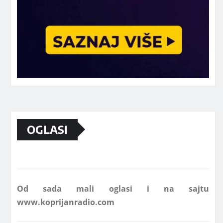
Marketing telefon 062 463 002
OGLASI
Od sada mali oglasi i na sajtu
www.koprijanradio.com