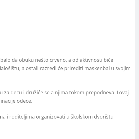
rebalo da obuku nešto crveno, a od aktivnosti biće
lošištu, a ostali razredi će prirediti maskenbal u svojim
aju za decu i družiće se a njima tokom prepodneva. I ovaj
inacije odeće.
ma i roditeljima organizovati u školskom dvorištu