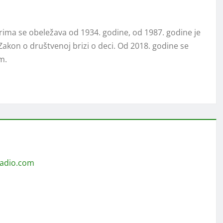
rima se obeležava od 1934. godine, od 1987. godine je
 Zakon o društvenoj brizi o deci. Od 2018. godine se
m.
radio.com