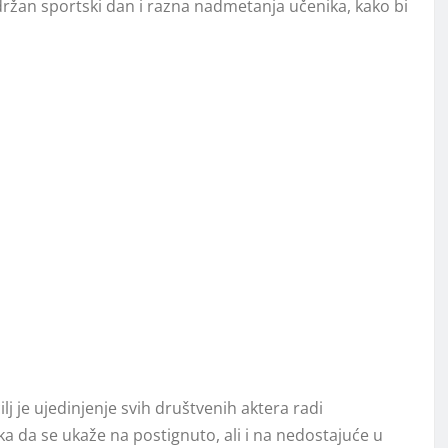
držan sportski dan i razna nadmetanja učenika, kako bi
ilj je ujedinjenje svih društvenih aktera radi
ka da se ukaže na postignuto, ali i na nedostajuće u