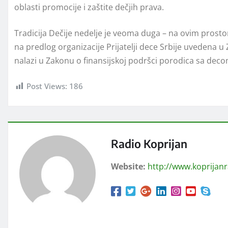
oblasti promocije i zaštite dečjih prava.
Tradicija Dečije nedelјe je veoma duga – na ovim prosto
na predlog organizacije Prijatelјi dece Srbije uvedena u
nalazi u Zakonu o finansijskoj podršci porodica sa deco
Post Views:
186
Radio Koprijan
Website:
http://www.koprijan