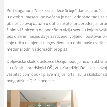
Pod sloganom “Veliko srce dece Srbije” danas je počela 
u oktobru mesecu posvećena je deci, odnosno tada se ob
obeležiće ovaj datum u duhu zaštite, unapređenja i prom
činimo i činićemo da podržimo viziju sveta u kojem sva
bez diskriminacije, da je zaštićeno, volјeno i poštovan
koje utiču na njen ili njegov život, a u duhu naše tradici
međunarodnih i domaćih propisa.
Doljevačke škole obeležiće Dečiju nedelju nizom aktivno
su učenici i predškolci OŠ „Vuk Karadžić“ Doljevac izdvo
vaspitačicom obukli plave majice, crtali su u školskom d
ovogodišnje Dečje nedelje.