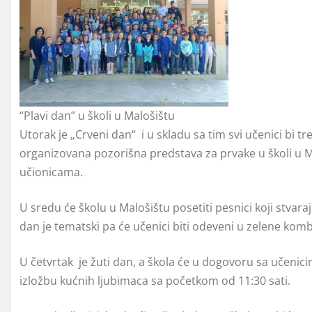
“Plavi dan” u školi u Malošištu
Utorak je „Crveni dan“ i u skladu sa tim svi učenici bi t
organizovana pozorišna predstava za prvake u školi u Ma
učionicama.
U sredu će školu u Malošištu posetiti pesnici koji stvar
dan je tematski pa će učenici biti odeveni u zelene komb
U četvrtak je žuti dan, a škola će u dogovoru sa učenici
izložbu kućnih ljubimaca sa početkom od 11:30 sati.