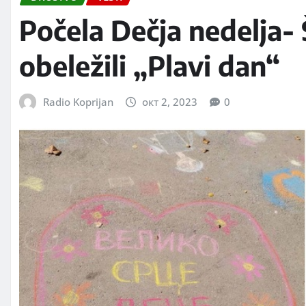
Počela Dečja nedelja- 
obeležili „Plavi dan“
Radio Koprijan
окт 2, 2023
0