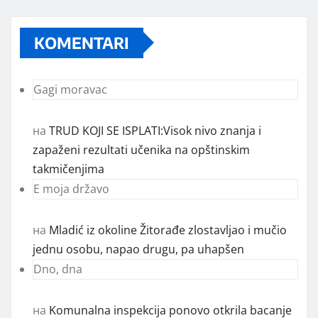
KOMENTARI
Gagi moravac
на
TRUD KOJI SE ISPLATI:Visok nivo znanja i
zapaženi rezultati učenika na opštinskim
takmičenjima
E moja državo
на
Mladić iz okoline Žitorađe zlostavljao i mučio
jednu osobu, napao drugu, pa uhapšen
Dno, dna
на
Komunalna inspekcija ponovo otkrila bacanje