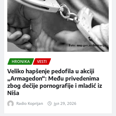
HRONIKA
VESTI
Veliko hapšenje pedofila u akciji
„Armagedon“: Među privedenima
zbog dečije pornografije i mladić iz
Niša
Radio Koprijan
јул 29, 2026