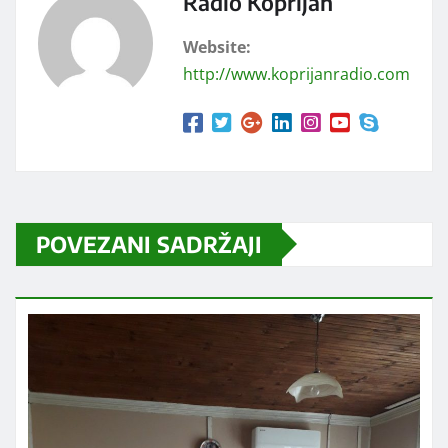
Radio Koprijan
Website:
http://www.koprijanradio.com
POVEZANI SADRŽAJI