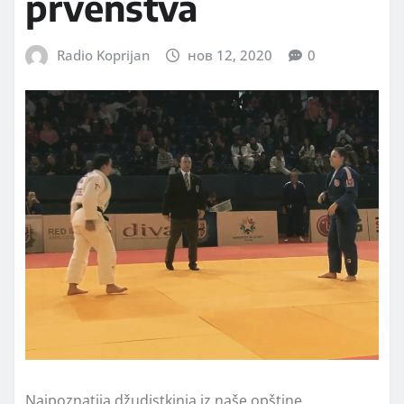
prvenstva
Radio Koprijan
нов 12, 2020
0
Najpoznatija džudistkinja iz naše opštine,