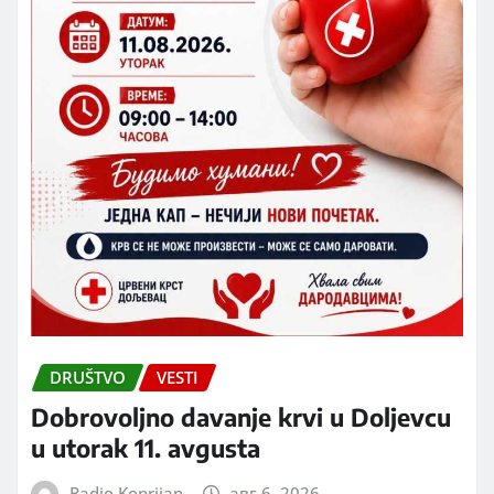
DRUŠTVO
VESTI
Dobrovoljno davanje krvi u Doljevcu
u utorak 11. avgusta
Radio Koprijan
авг 6, 2026