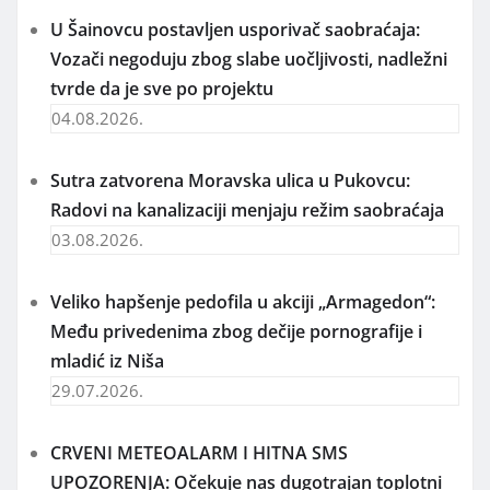
U Šainovcu postavljen usporivač saobraćaja:
Vozači negoduju zbog slabe uočljivosti, nadležni
tvrde da je sve po projektu
04.08.2026.
Sutra zatvorena Moravska ulica u Pukovcu:
Radovi na kanalizaciji menjaju režim saobraćaja
03.08.2026.
Veliko hapšenje pedofila u akciji „Armagedon“:
Među privedenima zbog dečije pornografije i
mladić iz Niša
29.07.2026.
CRVENI METEOALARM I HITNA SMS
UPOZORENJA: Očekuje nas dugotrajan toplotni