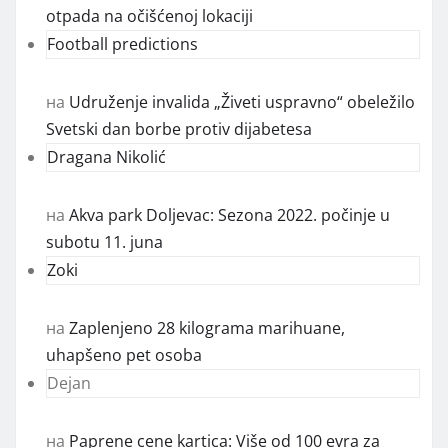
otpada na očišćenoj lokaciji
Football predictions
на
Udruženje invalida „Živeti uspravno“ obeležilo
Svetski dan borbe protiv dijabetesa
Dragana Nikolić
на
Akva park Doljevac: Sezona 2022. počinje u
subotu 11. juna
Zoki
на
Zaplenjeno 28 kilograma marihuane,
uhapšeno pet osoba
Dejan
на
Paprene cene kartica: Više od 100 evra za