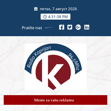
Skip
петак, 7 август 2026
to
content
4:31:40 PM
Pratite nas