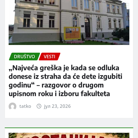
DRUŠTVO
VESTI
„Najveća greška je kada se odluka
donese iz straha da će dete izgubiti
godinu“ – razgovor o drugom
upisnom roku i izboru fakulteta
tatko
јул 23, 2026