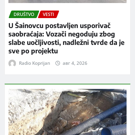
DRUŠTVO
VESTI
U Šainovcu postavljen usporivač
saobraćaja: Vozači negoduju zbog
slabe uočljivosti, nadležni tvrde da je
sve po projektu
Radio Koprijan
авг 4, 2026