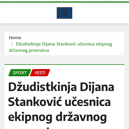
Home
Džudistkinja Dijana Stanković učesnica ekipnog
državnog prvenstva
SPORT
VESTI
Džudistkinja Dijana
Stanković učesnica
ekipnog državnog