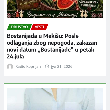
DRUŠTVO
VESTI
Bostanijada u Mekišu: Posle
odlaganja zbog nepogoda, zakazan
novi datum „Bostanijade” u petak
24.jula
Radio Koprijan
јул 21, 2026