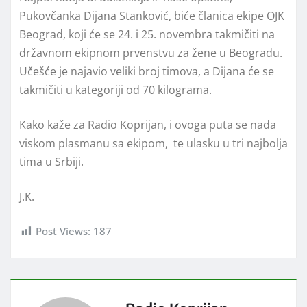
Pukovčanka Dijana Stanković, biće članica ekipe OJK
Beograd, koji će se 24. i 25. novembra takmičiti na
državnom ekipnom prvenstvu za žene u Beogradu.
Učešće je najavio veliki broj timova, a Dijana će se
takmičiti u kategoriji od 70 kilograma.
Kako kaže za Radio Koprijan, i ovoga puta se nada
viskom plasmanu sa ekipom, te ulasku u tri najbolja
tima u Srbiji.
J.K.
Post Views:
187