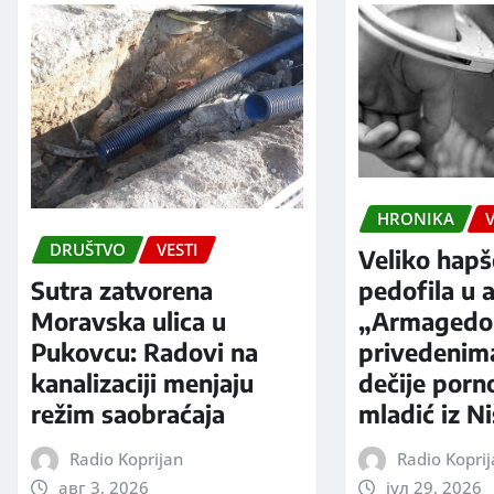
HRONIKA
V
DRUŠTVO
VESTI
Veliko hapš
Sutra zatvorena
pedofila u a
Moravska ulica u
„Armagedo
Pukovcu: Radovi na
privedenim
kanalizaciji menjaju
dečije porno
režim saobraćaja
mladić iz N
Radio Koprijan
Radio Kopri
авг 3, 2026
јул 29, 2026