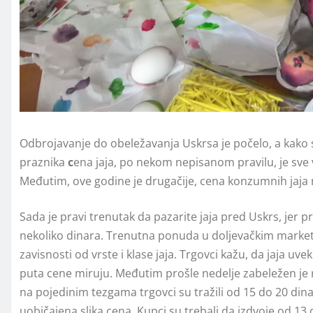
Odbrojavanje do obeležavanja Uskrsa je počelo, a kako
praznika
c
ena jaja, po nekom nepisanom pravilu, je sve
Međutim, ove godine je drugačije, cena konzumnih jaja 
Sada je pravi trenutak da pazarite jaja pred Uskrs, jer 
nekoliko dinara. Trenutna ponuda u doljevačkim market
zavisnosti od vrste i klase jaja. Trgovci kažu, da jaja uve
puta cene miruju. Međutim prošle nedelje zabeležen je r
na pojedinim tezgama trgovci su tražili od 15 do 20 dina
uobičajena slika cena. Kupci su trebali da izdvoje od 13 