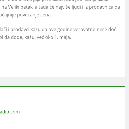
na Veliki petak, a tada će najviše ljudi i iz prodavnica da
načajnije povećanje cena.
đači i prodavci kažu da ove godine verovatno neće doći
i da dođe, kažu, već oko 1. maja.
radio.com