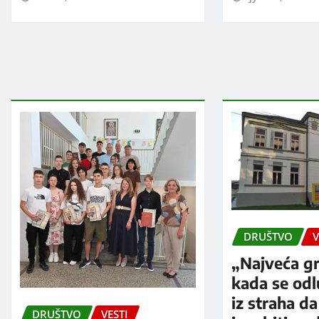
DRUŠTVO
V
„Najveća gr
kada se od
iz straha da
DRUŠTVO
VESTI