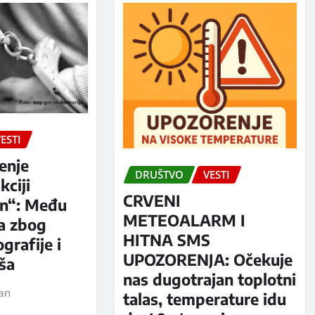
ESTI
enje
DRUŠTVO
VESTI
kciji
CRVENI
n“: Među
METEOALARM I
a zbog
HITNA SMS
grafije i
UPOZORENJA: Očekuje
iša
nas dugotrajan toplotni
jan
talas, temperature idu