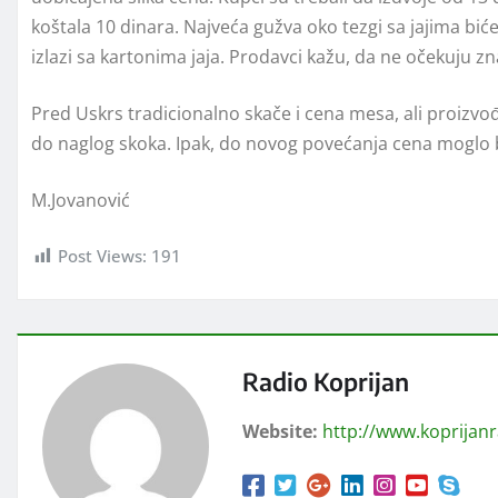
koštala 10 dinara. Najveća gužva oko tezgi sa jajima biće 
izlazi sa kartonima jaja. Prodavci kažu, da ne očekuju z
Pred Uskrs tradicionalno skače i cena mesa, ali proizvo
do naglog skoka. Ipak, do novog povećanja cena moglo b
M.Jovanović
Post Views:
191
Radio Koprijan
Website:
http://www.koprijan