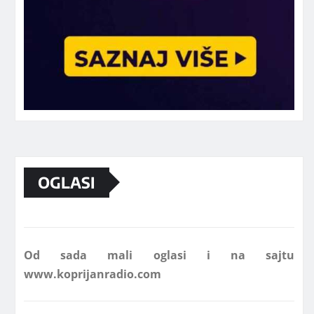
Marketing telefon 062 463 002
OGLASI
Od sada mali oglasi i na sajtu
www.koprijanradio.com