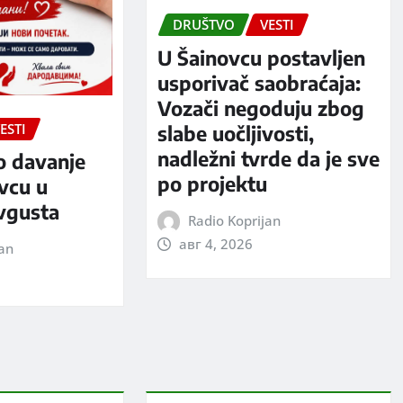
DRUŠTVO
VESTI
U Šainovcu postavljen
usporivač saobraćaja:
Vozači negoduju zbog
ESTI
slabe uočljivosti,
nadležni tvrde da je sve
o davanje
po projektu
evcu u
avgusta
Radio Koprijan
авг 4, 2026
jan