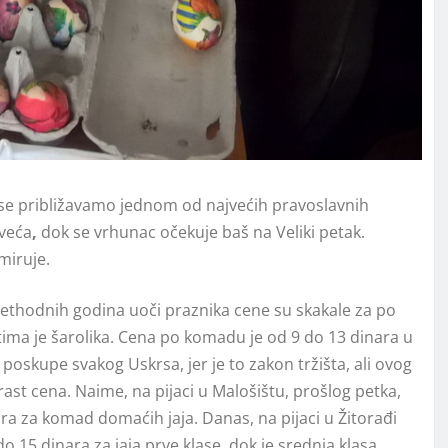
 se približavamo jednom od najvećih pravoslavnih
 veća
,
dok se vrhunac očekuje baš na Veliki petak.
miruje.
prethodnih godina uoči praznika cene su skakale za po
ima je šarolika. Cena po komadu je od 9 do 13 dinara u
k poskupe svakog Uskrsa, jer je to zakon tržišta, ali ovog
ast cena. Naime, na pijaci u Malošištu, prošlog petka,
ra za komad domaćih jaja. Danas, na pijaci u Žitorađi
do 15 dinara za jaja prve klase, dok je srednja klasa