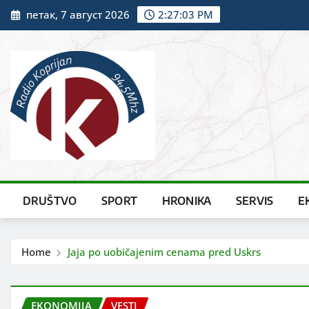
Skip
петак, 7 август 2026
2:27:04 PM
to
content
DRUŠTVO
SPORT
HRONIKA
SERVIS
E
Home
Jaja po uobičajenim cenama pred Uskrs
EKONOMIJA
VESTI