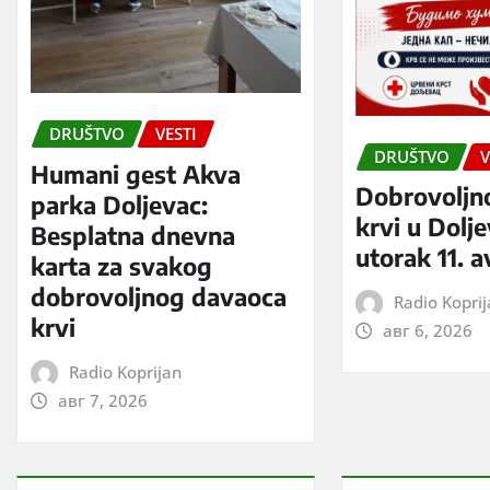
DRUŠTVO
VESTI
DRUŠTVO
V
Humani gest Akva
Dobrovoljn
parka Doljevac:
krvi u Dolj
Besplatna dnevna
utorak 11. 
karta za svakog
dobrovoljnog davaoca
Radio Kopri
krvi
авг 6, 2026
Radio Koprijan
авг 7, 2026