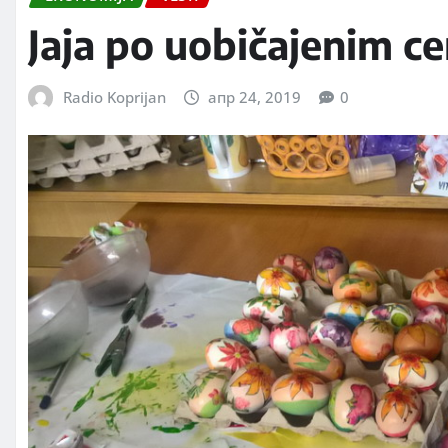
Jaja po uobičajenim c
Radio Koprijan
апр 24, 2019
0