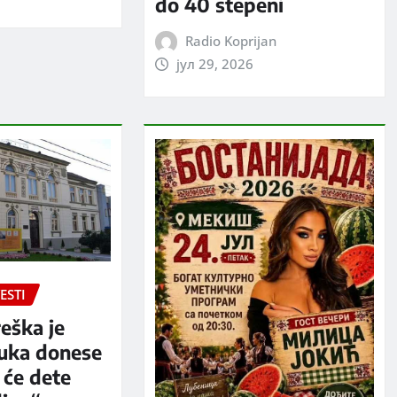
do 40 stepeni
Radio Koprijan
јул 29, 2026
ESTI
eška je
luka donese
 će dete