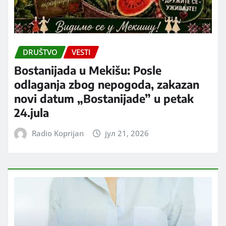
DRUŠTVO
VESTI
Bostanijada u Mekišu: Posle
odlaganja zbog nepogoda, zakazan
novi datum „Bostanijade” u petak
24.jula
Radio Koprijan
јул 21, 2026