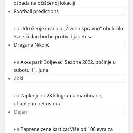
otpada na očišćenoj lokaciji
Football predictions
на
Udruženje invalida „Živeti uspravno“ obeležilo
Svetski dan borbe protiv dijabetesa
Dragana Nikolić
на
Akva park Doljevac: Sezona 2022. počinje u
subotu 11. juna
Zoki
на
Zaplenjeno 28 kilograma marihuane,
uhapšeno pet osoba
Dejan
на
Paprene cene kartica: Više od 100 evra za