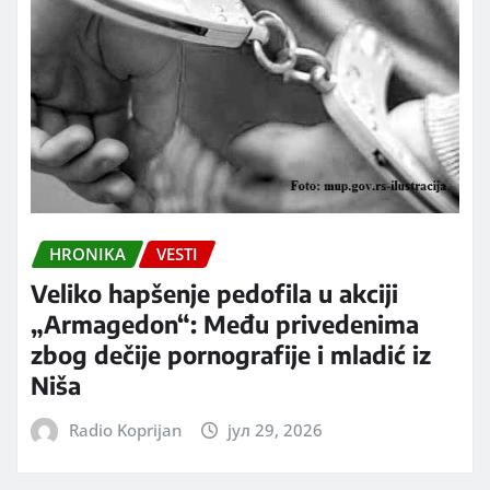
HRONIKA
VESTI
Veliko hapšenje pedofila u akciji
„Armagedon“: Među privedenima
zbog dečije pornografije i mladić iz
Niša
Radio Koprijan
јул 29, 2026