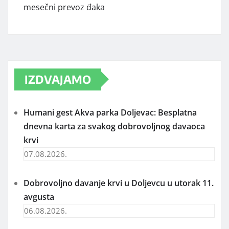
mesečni prevoz đaka
IZDVAJAMO
Humani gest Akva parka Doljevac: Besplatna
dnevna karta za svakog dobrovoljnog davaoca
krvi
07.08.2026.
Dobrovoljno davanje krvi u Doljevcu u utorak 11.
avgusta
06.08.2026.