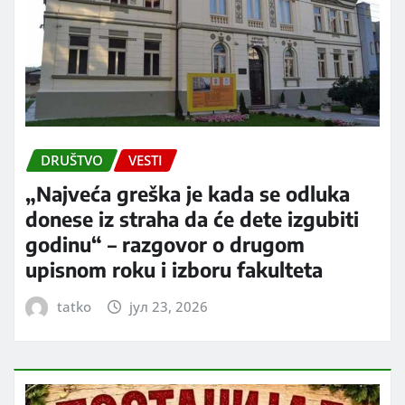
DRUŠTVO
VESTI
„Najveća greška je kada se odluka
donese iz straha da će dete izgubiti
godinu“ – razgovor o drugom
upisnom roku i izboru fakulteta
tatko
јул 23, 2026