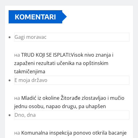
KOMENTARI
Gagi moravac
на
TRUD KOJI SE ISPLATI:Visok nivo znanja i
zapaženi rezultati učenika na opštinskim
takmičenjima
E moja državo
на
Mladić iz okoline Žitorađe zlostavljao i mučio
jednu osobu, napao drugu, pa uhapšen
Dno, dna
на
Komunalna inspekcija ponovo otkrila bacanje