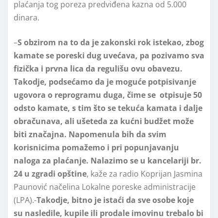
plaćanja tog poreza predviđena kazna od 5.000
dinara.
–
S obzirom na to da je zakonski rok istekao, zbog
kamate se poreski dug uvećava, pa pozivamo sva
fizička i prvna lica da regulišu ovu obavezu.
Takodje, podsećamo da je moguće potpisivanje
ugovora o reprogramu duga, čime se otpisuje 50
odsto kamate, s tim što se tekuća kamata i dalje
obračunava, ali ušeteda za kućni budžet može
biti značajna. Napomenula bih da svim
korisnicima pomažemo i pri popunjavanju
naloga za plaćanje. Nalazimo se u kancelariji br.
24 u zgradi opštine
, kaže za radio Koprijan Jasmina
Paunović načelina Lokalne poreske administracije
(LPA).-
Takodje, bitno je istaći da sve osobe koje
su nasledile, kupile ili prodale imovinu trebalo bi