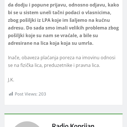
da dodju i popune prijavu, odnosno odjavu, kako
bi se u sistem uneli tačni podaci o vlasnicima,
zbog pošiljki iz LPA koje im šaljemo na kućnu
adresu. Do sada smo imali velikih problema zbog
pošiljki koje su nam se vraćale, a bile su
adresirane na lica koja koja su umrla.
Inače, obaveza plaćanja poreza na imovinu odnosi
se na fizička lica, preduzetnike i pravna lica.
J.K.
Post Views:
203
Radio Koprijan