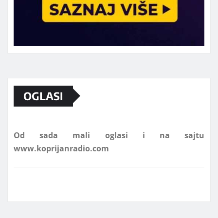
Marketing telefon 062 463 002
OGLASI
Od sada mali oglasi i na sajtu
www.koprijanradio.com