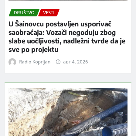
DRUŠTVO
VESTI
U Šainovcu postavljen usporivač
saobraćaja: Vozači negoduju zbog
slabe uočljivosti, nadležni tvrde da je
sve po projektu
Radio Koprijan
авг 4, 2026