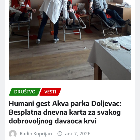
DRUŠTVO
VESTI
Humani gest Akva parka Doljevac:
Besplatna dnevna karta za svakog
dobrovoljnog davaoca krvi
Radio Koprijan
авг 7, 2026