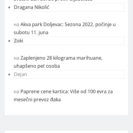
Dragana Nikolić
на
Akva park Doljevac: Sezona 2022. počinje u
subotu 11. juna
Zoki
на
Zaplenjeno 28 kilograma marihuane,
uhapšeno pet osoba
Dejan
на
Paprene cene kartica: Više od 100 evra za
mesečni prevoz đaka