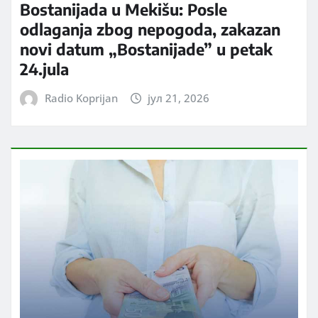
Bostanijada u Mekišu: Posle
odlaganja zbog nepogoda, zakazan
novi datum „Bostanijade” u petak
24.jula
Radio Koprijan
јул 21, 2026