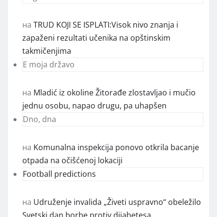
на
TRUD KOJI SE ISPLATI:Visok nivo znanja i
zapaženi rezultati učenika na opštinskim
takmičenjima
E moja državo
на
Mladić iz okoline Žitorađe zlostavljao i mučio
jednu osobu, napao drugu, pa uhapšen
Dno, dna
на
Komunalna inspekcija ponovo otkrila bacanje
otpada na očišćenoj lokaciji
Football predictions
на
Udruženje invalida „Živeti uspravno“ obeležilo
Svetski dan borbe protiv dijabetesa