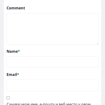
Comment
Name
*
Email
*
Сачувај моје име, е-пошту и веб место у овом