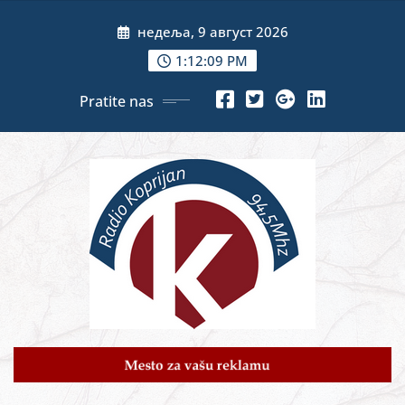
Skip
недеља, 9 август 2026
to
content
1:12:11 PM
Pratite nas