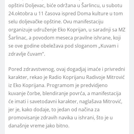
opštini Doljevac, biće održana u Šarlincu, u subotu
24.oktobra u 11 časova ispred Doma kulture u tom
selu doljevačke opštine. Ovu manifestaciju
organizuje udruženje Eko Koprijan, u saradnji sa MZ
Šarlinac, a povodom meseca pravilne ishrane, koji
se ove godine obeležava pod sloganom „Kuvam i
zdravlje čuvam“.
Pored zdravstvenog, ovaj dogadjaj imaće i privredni
karakter, rekao je Radio Koprijanu Radivoje Mitrović
iz Eko Koprijana. Programom je predvidjeno
kuvanje čorbe, blendiranje povrća, a manifestacija
će imati i savetodavni karakter, naglašava Mitrović,
jer je, kako dodaje, to jedan od načina za
promovisanje zdravih navika u ishrani, što je u
današnje vreme jako bitno.