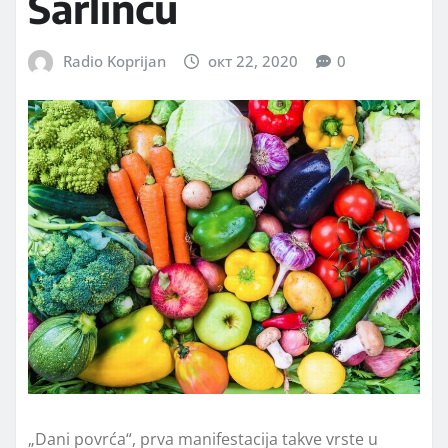
Šarlincu
Radio Koprijan
окт 22, 2020
0
„Dani povrća“, prva manifestacija takve vrste u