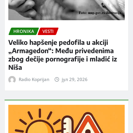
HRONIKA
VESTI
Veliko hapšenje pedofila u akciji
„Armagedon“: Među privedenima
zbog dečije pornografije i mladić iz
Niša
Radio Koprijan
јул 29, 2026