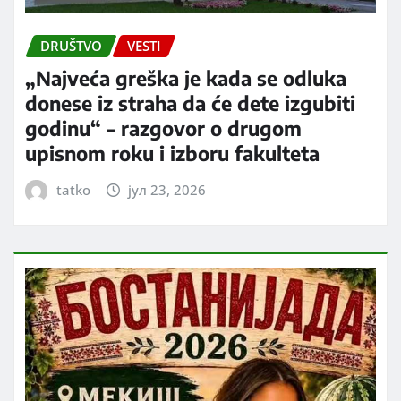
DRUŠTVO
VESTI
„Najveća greška je kada se odluka
donese iz straha da će dete izgubiti
godinu“ – razgovor o drugom
upisnom roku i izboru fakulteta
tatko
јул 23, 2026