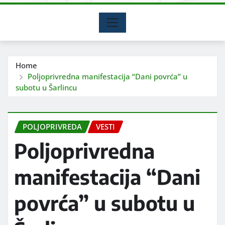
Home
Poljoprivredna manifestacija “Dani povrća” u
subotu u Šarlincu
POLJOPRIVREDA
VESTI
Poljoprivredna
manifestacija “Dani
povrća” u subotu u