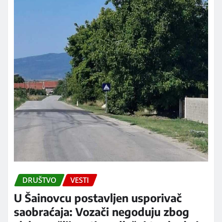
DRUŠTVO
VESTI
U Šainovcu postavljen usporivač
saobraćaja: Vozači negoduju zbog