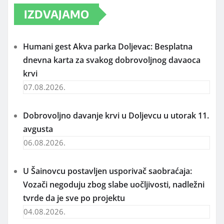
IZDVAJAMO
Humani gest Akva parka Doljevac: Besplatna
dnevna karta za svakog dobrovoljnog davaoca
krvi
07.08.2026.
Dobrovoljno davanje krvi u Doljevcu u utorak 11.
avgusta
06.08.2026.
U Šainovcu postavljen usporivač saobraćaja:
Vozači negoduju zbog slabe uočljivosti, nadležni
tvrde da je sve po projektu
04.08.2026.