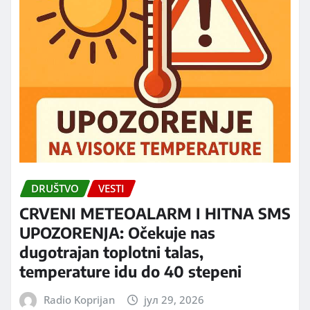
DRUŠTVO
VESTI
CRVENI METEOALARM I HITNA SMS
UPOZORENJA: Očekuje nas
dugotrajan toplotni talas,
temperature idu do 40 stepeni
Radio Koprijan
јул 29, 2026