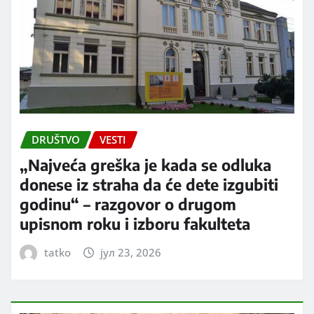
DRUŠTVO
VESTI
„Najveća greška je kada se odluka
donese iz straha da će dete izgubiti
godinu“ – razgovor o drugom
upisnom roku i izboru fakulteta
tatko
јул 23, 2026