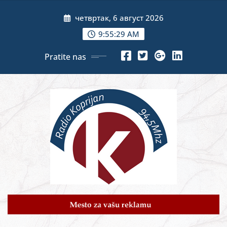
Skip
четвртак, 6 август 2026
to
content
9:55:31 AM
Pratite nas