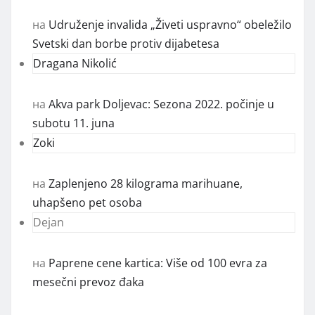
на
Udruženje invalida „Živeti uspravno“ obeležilo
Svetski dan borbe protiv dijabetesa
Dragana Nikolić
на
Akva park Doljevac: Sezona 2022. počinje u
subotu 11. juna
Zoki
на
Zaplenjeno 28 kilograma marihuane,
uhapšeno pet osoba
Dejan
на
Paprene cene kartica: Više od 100 evra za
mesečni prevoz đaka