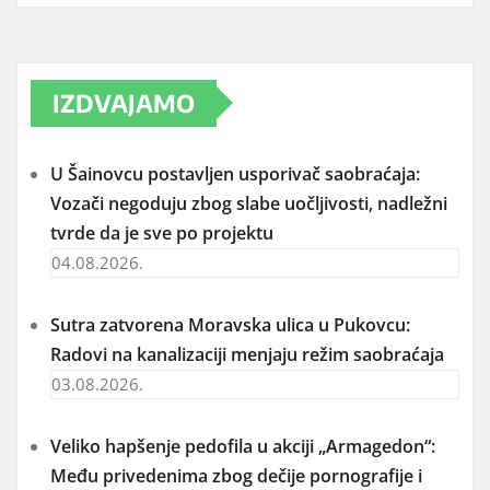
IZDVAJAMO
U Šainovcu postavljen usporivač saobraćaja:
Vozači negoduju zbog slabe uočljivosti, nadležni
tvrde da je sve po projektu
04.08.2026.
Sutra zatvorena Moravska ulica u Pukovcu:
Radovi na kanalizaciji menjaju režim saobraćaja
03.08.2026.
Veliko hapšenje pedofila u akciji „Armagedon“:
Među privedenima zbog dečije pornografije i