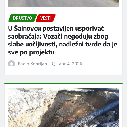
DRUŠTVO
VESTI
U Šainovcu postavljen usporivač
saobraćaja: Vozači negoduju zbog
slabe uočljivosti, nadležni tvrde da je
sve po projektu
Radio Koprijan
авг 4, 2026