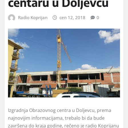
centaru u Doljevcu
Radio Koprijan
сеп 12, 2018
0
Izgradnja Obrazovnog centra u Doljevcu, prema
najnovijim informacijama, trebalo bi da bude
završena do kraja godine, rečeno je radio Koprijanu