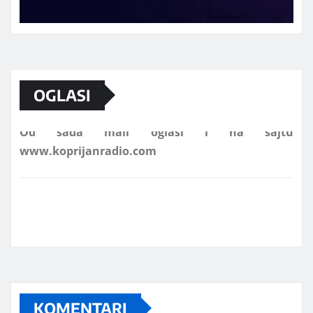
Marketing telefon 062 463 002
OGLASI
Od sada mali oglasi i na sajtu
www.koprijanradio.com
KOMENTARI