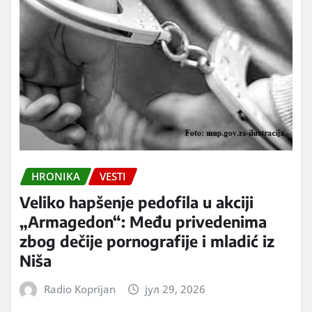
HRONIKA
VESTI
Veliko hapšenje pedofila u akciji
„Armagedon“: Među privedenima
zbog dečije pornografije i mladić iz
Niša
Radio Koprijan
јул 29, 2026