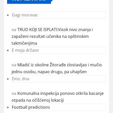
Gagi moravac
на
TRUD KOJI SE ISPLATI:Visok nivo znanja i
zapaženi rezultati učenika na opštinskim
takmičenjima
E moja državo
на
Mladić iz okoline Žitorađe zlostavljao i mučio
jednu osobu, napao drugu, pa uhapšen
Dno, dna
на
Komunalna inspekcija ponovo otkrila bacanje
otpada na očišćenoj lokaciji
Football predictions