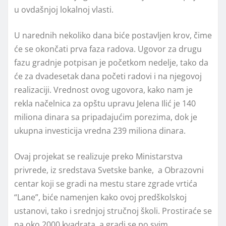
u ovdašnjoj lokalnoj vlasti.
U narednih nekoliko dana biće postavljen krov, čime
će se okončati prva faza radova. Ugovor za drugu
fazu gradnje potpisan je početkom nedelje, tako da
će za dvadesetak dana početi radovi i na njegovoj
realizaciji. Vrednost ovog ugovora, kako nam je
rekla načelnica za opštu upravu Jelena Ilić je 140
miliona dinara sa pripadajućim porezima, dok je
ukupna investicija vredna 239 miliona dinara.
Ovaj projekat se realizuje preko Ministarstva
privrede, iz sredstava Svetske banke, a Obrazovni
centar koji se gradi na mestu stare zgrade vrtića
“Lane”, biće namenjen kako ovoj predškolskoj
ustanovi, tako i srednjoj stručnoj školi. Prostiraće se
na oko 2000 kvadrata, a gradi se po svim