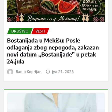
DRUŠTVO
VESTI
Bostanijada u Mekišu: Posle
odlaganja zbog nepogoda, zakazan
novi datum „Bostanijade” u petak
24.jula
Radio Koprijan
јул 21, 2026