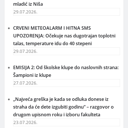
mladić iz Niša
29.07.2026.
CRVENI METEOALARM I HITNA SMS
UPOZORENJA: Očekuje nas dugotrajan toplotni
talas, temperature idu do 40 stepeni
29.07.2026.
EMISIJA 2: Od školske klupe do naslovnih strana:
Šampioni iz klupe
27.07.2026.
„Najveća greška je kada se odluka donese iz
straha da će dete izgubiti godinu“ – razgovor o
drugom upisnom roku i izboru fakulteta
23.07.2026.