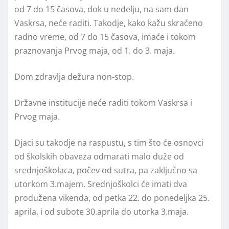
od 7 do 15 časova, dok u nedelju, na sam dan
Vaskrsa, neće raditi. Takodje, kako kažu skraćeno
radno vreme, od 7 do 15 časova, imaće i tokom
praznovanja Prvog maja, od 1. do 3. maja.
Dom zdravlja dežura non-stop.
Državne institucije neće raditi tokom Vaskrsa i
Prvog maja.
Djaci su takodje na raspustu, s tim što će osnovci
od školskih obaveza odmarati malo duže od
srednjoškolaca, počev od sutra, pa zaključno sa
utorkom 3.majem. Srednjoškolci će imati dva
produžena vikenda, od petka 22. do ponedeljka 25.
aprila, i od subote 30.aprila do utorka 3.maja.