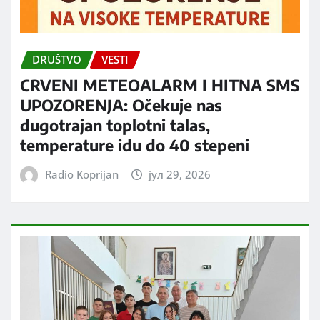
DRUŠTVO
VESTI
CRVENI METEOALARM I HITNA SMS
UPOZORENJA: Očekuje nas
dugotrajan toplotni talas,
temperature idu do 40 stepeni
Radio Koprijan
јул 29, 2026