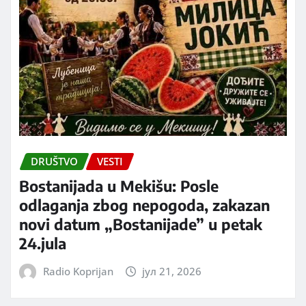
DRUŠTVO
VESTI
Bostanijada u Mekišu: Posle
odlaganja zbog nepogoda, zakazan
novi datum „Bostanijade” u petak
24.jula
Radio Koprijan
јул 21, 2026