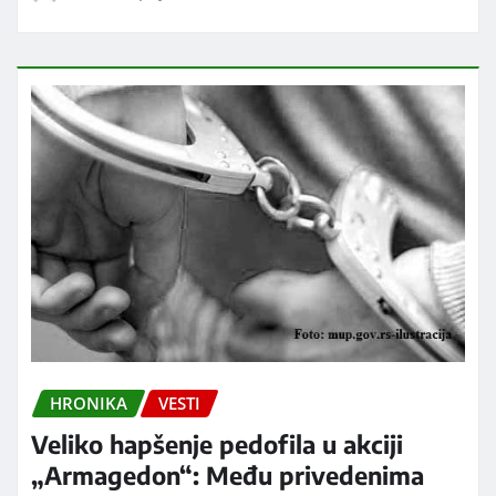
HRONIKA
VESTI
Veliko hapšenje pedofila u akciji
„Armagedon“: Među privedenima