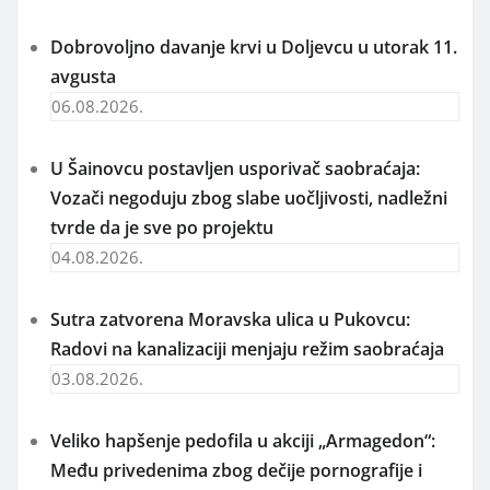
Dobrovoljno davanje krvi u Doljevcu u utorak 11.
avgusta
06.08.2026.
U Šainovcu postavljen usporivač saobraćaja:
Vozači negoduju zbog slabe uočljivosti, nadležni
tvrde da je sve po projektu
04.08.2026.
Sutra zatvorena Moravska ulica u Pukovcu:
Radovi na kanalizaciji menjaju režim saobraćaja
03.08.2026.
Veliko hapšenje pedofila u akciji „Armagedon“:
Među privedenima zbog dečije pornografije i