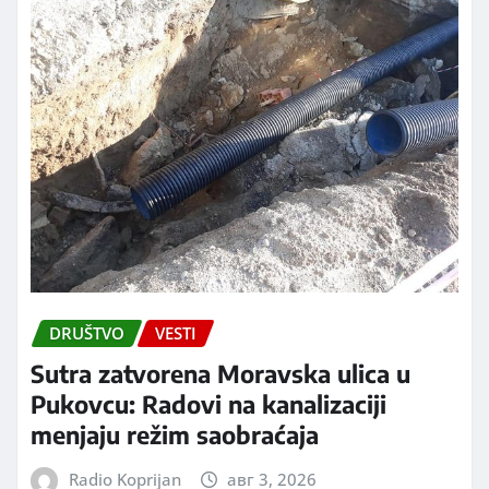
DRUŠTVO
VESTI
Sutra zatvorena Moravska ulica u
Pukovcu: Radovi na kanalizaciji
menjaju režim saobraćaja
Radio Koprijan
авг 3, 2026