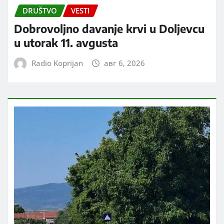
DRUŠTVO
VESTI
Dobrovoljno davanje krvi u Doljevcu
u utorak 11. avgusta
Radio Koprijan
авг 6, 2026