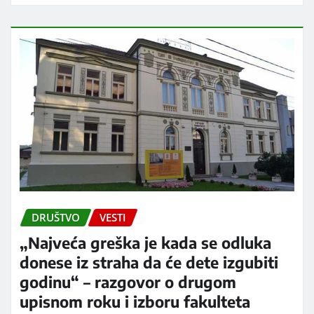
DRUŠTVO
VESTI
„Najveća greška je kada se odluka
donese iz straha da će dete izgubiti
godinu“ – razgovor o drugom
upisnom roku i izboru fakulteta