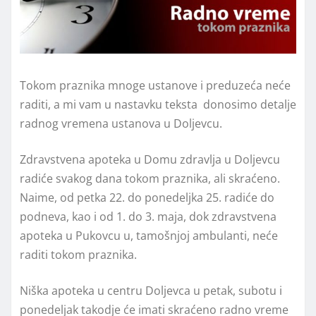
Tokom praznika mnoge ustanove i preduzeća neće
raditi, a mi vam u nastavku teksta donosimo detalje
radnog vremena ustanova u Doljevcu.
Zdravstvena apoteka u Domu zdravlja u Doljevcu
radiće svakog dana tokom praznika, ali skraćeno.
Naime, od petka 22. do ponedeljka 25. radiće do
podneva, kao i od 1. do 3. maja, dok zdravstvena
apoteka u Pukovcu u, tamošnjoj ambulanti, neće
raditi tokom praznika.
Niška apoteka u centru Doljevca u petak, subotu i
ponedeljak takodje će imati skraćeno radno vreme