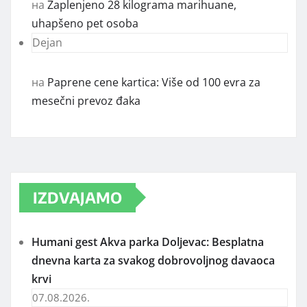
на
Zaplenjeno 28 kilograma marihuane,
uhapšeno pet osoba
Dejan
на
Paprene cene kartica: Više od 100 evra za
mesečni prevoz đaka
IZDVAJAMO
Humani gest Akva parka Doljevac: Besplatna
dnevna karta za svakog dobrovoljnog davaoca
krvi
07.08.2026.