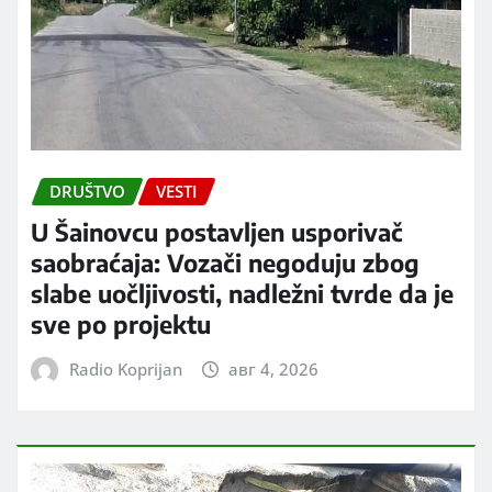
DRUŠTVO
VESTI
U Šainovcu postavljen usporivač
saobraćaja: Vozači negoduju zbog
slabe uočljivosti, nadležni tvrde da je
sve po projektu
Radio Koprijan
авг 4, 2026