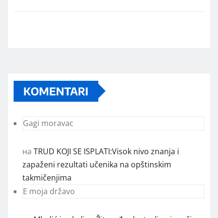
KOMENTARI
Gagi moravac
на
TRUD KOJI SE ISPLATI:Visok nivo znanja i
zapaženi rezultati učenika na opštinskim
takmičenjima
E moja državo