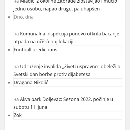
на
Mladić iz okoline Žitorađe zlostavljao i mučio
jednu osobu, napao drugu, pa uhapšen
Dno, dna
на
Komunalna inspekcija ponovo otkrila bacanje
otpada na očišćenoj lokaciji
Football predictions
на
Udruženje invalida „Živeti uspravno“ obeležilo
Svetski dan borbe protiv dijabetesa
Dragana Nikolić
на
Akva park Doljevac: Sezona 2022. počinje u
subotu 11. juna
Zoki