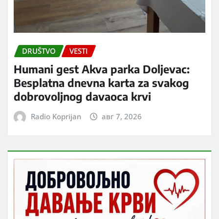
DRUŠTVO
VESTI
Humani gest Akva parka Doljevac:
Besplatna dnevna karta za svakog
dobrovoljnog davaoca krvi
Radio Koprijan
авг 7, 2026