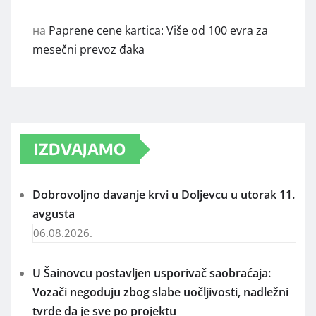
на
Paprene cene kartica: Više od 100 evra za
mesečni prevoz đaka
IZDVAJAMO
Dobrovoljno davanje krvi u Doljevcu u utorak 11.
avgusta
06.08.2026.
U Šainovcu postavljen usporivač saobraćaja:
Vozači negoduju zbog slabe uočljivosti, nadležni
tvrde da je sve po projektu