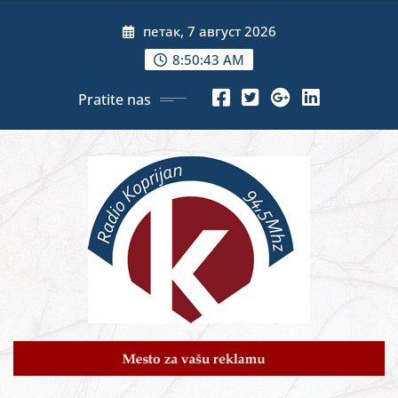
Skip
петак, 7 август 2026
to
content
8:50:44 AM
Pratite nas