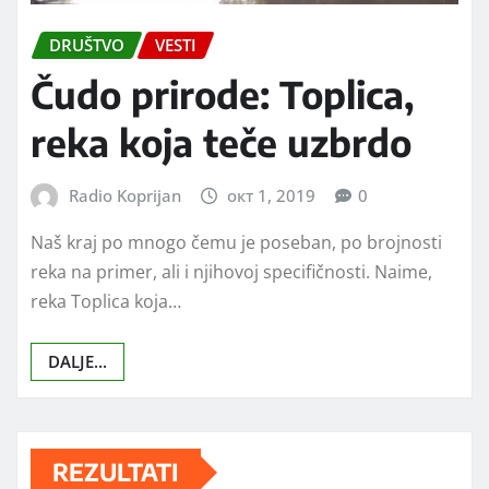
DRUŠTVO
VESTI
Čudo prirode: Toplica,
reka koja teče uzbrdo
Radio Koprijan
окт 1, 2019
0
Naš kraj po mnogo čemu je poseban, po brojnosti
reka na primer, ali i njihovoj specifičnosti. Naime,
reka Toplica koja…
DALJE...
REZULTATI