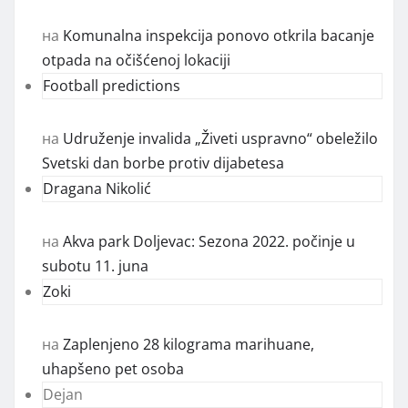
на
Komunalna inspekcija ponovo otkrila bacanje
otpada na očišćenoj lokaciji
Football predictions
на
Udruženje invalida „Živeti uspravno“ obeležilo
Svetski dan borbe protiv dijabetesa
Dragana Nikolić
на
Akva park Doljevac: Sezona 2022. počinje u
subotu 11. juna
Zoki
на
Zaplenjeno 28 kilograma marihuane,
uhapšeno pet osoba
Dejan