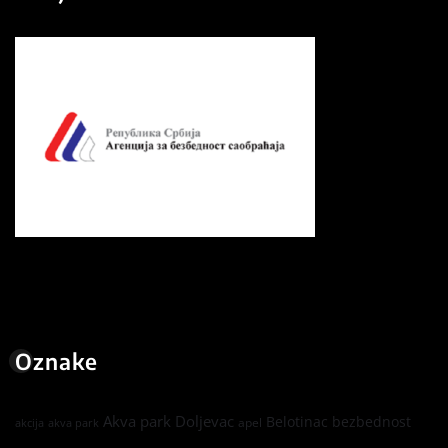
Oznake
Akva park Doljevac
Belotinac
bezbednost
apel
akcija
akva park