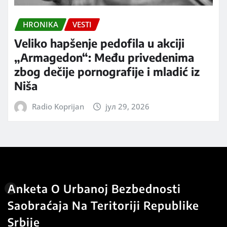
HRONIKA
VESTI
Veliko hapšenje pedofila u akciji
„Armagedon“: Među privedenima
zbog dečije pornografije i mladić iz
Niša
Radio Koprijan
јул 29, 2026
Anketa O Urbanoj Bezbednosti
Saobraćaja Na Teritoriji Republike
Srbije