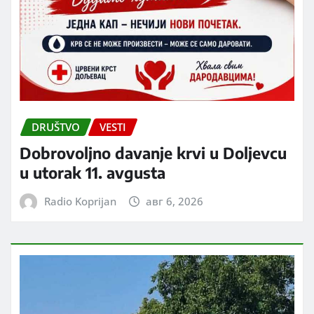
DRUŠTVO
VESTI
Dobrovoljno davanje krvi u Doljevcu
u utorak 11. avgusta
Radio Koprijan
авг 6, 2026