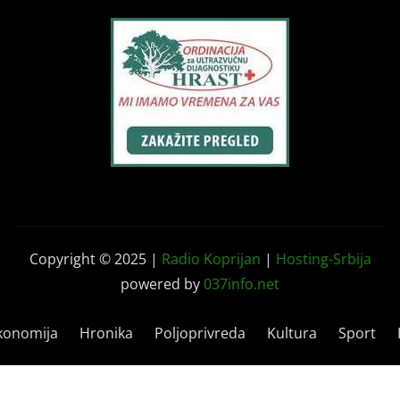
Copyright © 2025 |
Radio Koprijan
|
Hosting-Srbija
powered by
037info.net
konomija
Hronika
Poljoprivreda
Kultura
Sport