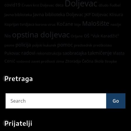
Doljevac
covid19
deca
Crveni krst Doljevac
džudo
Fudbal
Javna biblioteka Doljevac
JKP Doljevac
Klisura
Javna biblioteka
Malošište
Kočane
Koprijan tvrdjava
korona virus
litije
nasilje
opstina doljevac
Nis
OŠ "Vuk Karadžić"
Orljane
policija
pomoc
poljski kukurek
predsednik
pesme
predškolsko
radovi
takmičenje
saobraćajka
Pukovac
Vlasta
rekonstrukcija
Cenić
Zitoradja
Čečina
škola
zavet prošlosti
zima
štrapke
vodovod
Pretraga
Go
Prijatelji