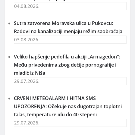
04.08.2026.
Sutra zatvorena Moravska ulica u Pukovcu:
Radovi na kanalizaciji menjaju režim saobraćaja
03.08.2026.
Veliko hapšenje pedofila u akciji „Armagedon“:
Među privedenima zbog dečije pornografije i
mladić iz Niša
29.07.2026.
CRVENI METEOALARM I HITNA SMS
UPOZORENJA: Očekuje nas dugotrajan toplotni
talas, temperature idu do 40 stepeni
29.07.2026.