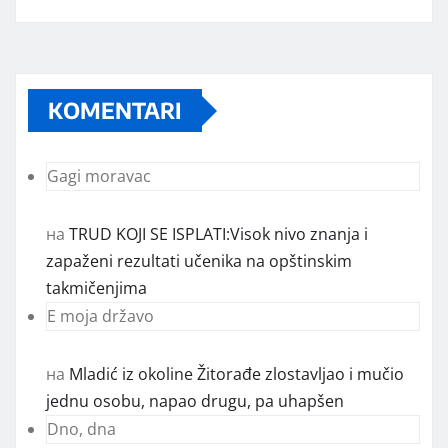
KOMENTARI
Gagi moravac
на
TRUD KOJI SE ISPLATI:Visok nivo znanja i
zapaženi rezultati učenika na opštinskim
takmičenjima
E moja državo
на
Mladić iz okoline Žitorađe zlostavljao i mučio
jednu osobu, napao drugu, pa uhapšen
Dno, dna