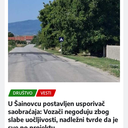
DRUŠTVO
VESTI
U Šainovcu postavljen usporivač
saobraćaja: Vozači negoduju zbog
slabe uočljivosti, nadležni tvrde da je
sve po projektu