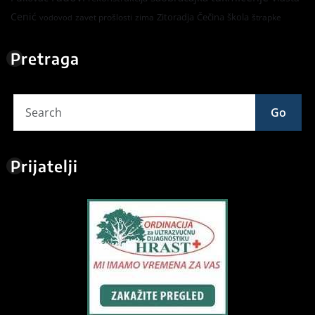
Cenić
Zitoradja
Čečina
škola
zavet prošlosti
zima
štrapke
vodovod
Pretraga
Go
Prijatelji