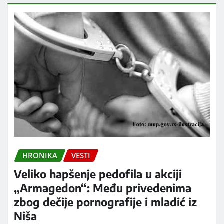
HRONIKA
VESTI
Veliko hapšenje pedofila u akciji
„Armagedon“: Među privedenima
zbog dečije pornografije i mladić iz
Niša