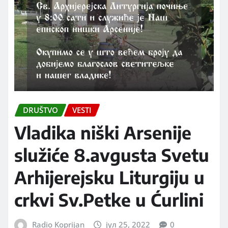
DRUŠTVO
VESTI
Vladika niški Arsenije
služiće 8.avgusta Svetu
Arhijerejsku Liturgiju u
crkvi Sv.Petke u Ćurlini
Radio Koprijan
јул 25, 2022
0