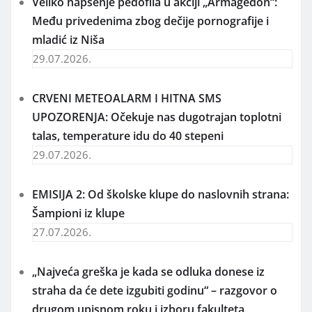
Veliko hapšenje pedofila u akciji „Armagedon“:
Među privedenima zbog dečije pornografije i
mladić iz Niša
29.07.2026.
CRVENI METEOALARM I HITNA SMS
UPOZORENJA: Očekuje nas dugotrajan toplotni
talas, temperature idu do 40 stepeni
29.07.2026.
EMISIJA 2: Od školske klupe do naslovnih strana:
Šampioni iz klupe
27.07.2026.
„Najveća greška je kada se odluka donese iz
straha da će dete izgubiti godinu“ – razgovor o
drugom upisnom roku i izboru fakulteta