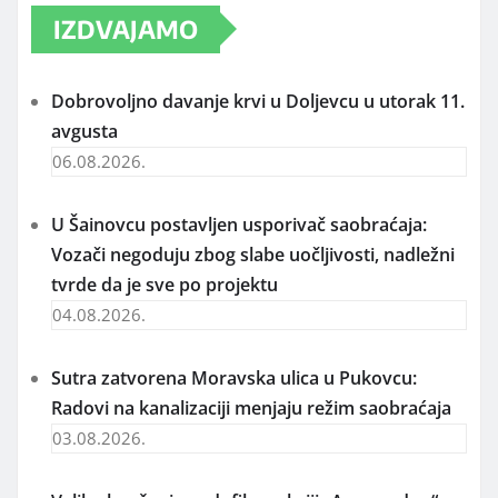
IZDVAJAMO
Dobrovoljno davanje krvi u Doljevcu u utorak 11.
avgusta
06.08.2026.
U Šainovcu postavljen usporivač saobraćaja:
Vozači negoduju zbog slabe uočljivosti, nadležni
tvrde da je sve po projektu
04.08.2026.
Sutra zatvorena Moravska ulica u Pukovcu:
Radovi na kanalizaciji menjaju režim saobraćaja
03.08.2026.