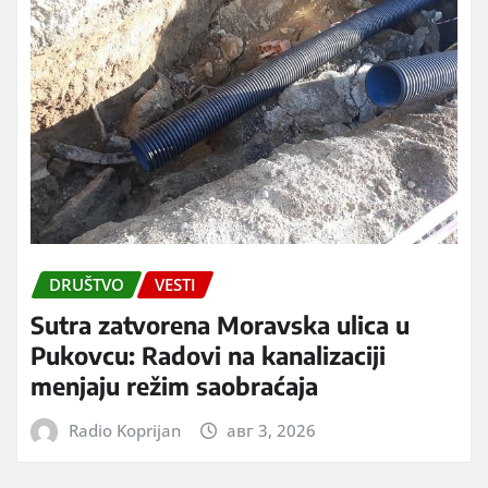
DRUŠTVO
VESTI
Sutra zatvorena Moravska ulica u
Pukovcu: Radovi na kanalizaciji
menjaju režim saobraćaja
Radio Koprijan
авг 3, 2026