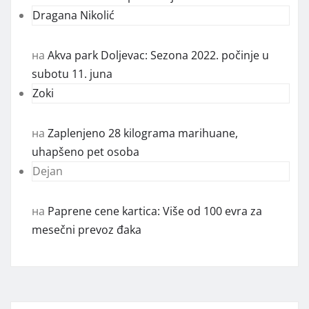
Dragana Nikolić
на
Akva park Doljevac: Sezona 2022. počinje u
subotu 11. juna
Zoki
на
Zaplenjeno 28 kilograma marihuane,
uhapšeno pet osoba
Dejan
на
Paprene cene kartica: Više od 100 evra za
mesečni prevoz đaka