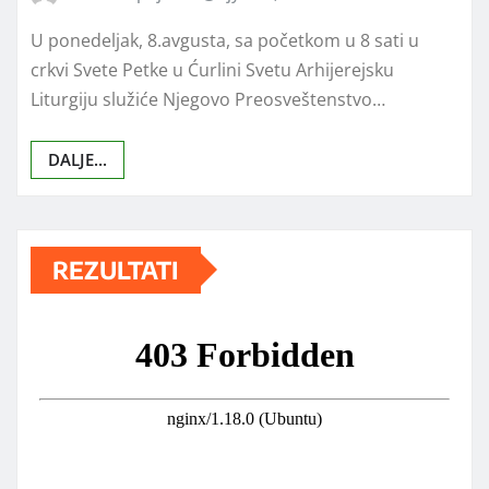
U ponedeljak, 8.avgusta, sa početkom u 8 sati u
crkvi Svete Petke u Ćurlini Svetu Arhijerejsku
Liturgiju služiće Njegovo Preosveštenstvo…
DALJE...
REZULTATI