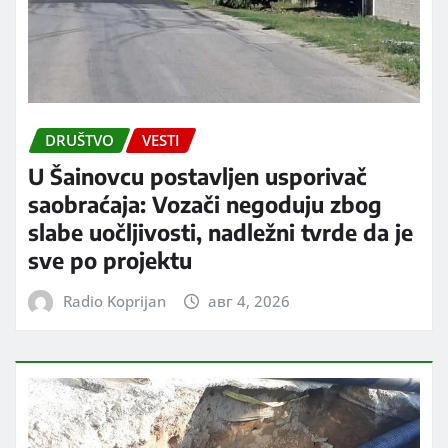
DRUŠTVO
VESTI
U Šainovcu postavljen usporivač
saobraćaja: Vozači negoduju zbog
slabe uočljivosti, nadležni tvrde da je
sve po projektu
Radio Koprijan
авг 4, 2026