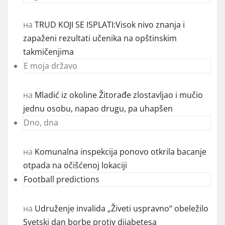
на
TRUD KOJI SE ISPLATI:Visok nivo znanja i
zapaženi rezultati učenika na opštinskim
takmičenjima
E moja državo
на
Mladić iz okoline Žitorađe zlostavljao i mučio
jednu osobu, napao drugu, pa uhapšen
Dno, dna
на
Komunalna inspekcija ponovo otkrila bacanje
otpada na očišćenoj lokaciji
Football predictions
на
Udruženje invalida „Živeti uspravno“ obeležilo
Svetski dan borbe protiv dijabetesa