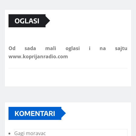
Marketing telefon 062 463 002
OGLASI
Od sada mali oglasi i na sajtu
www.koprijanradio.com
KOMENTARI
Gagi moravac