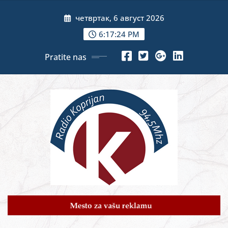
Skip
четвртак, 6 август 2026
to
content
6:17:26 PM
Pratite nas