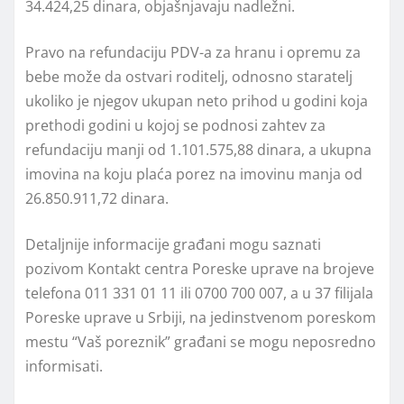
34.424,25 dinara, objašnjavaju nadležni.
Pravo na refundaciju PDV-a za hranu i opremu za
bebe može da ostvari roditelj, odnosno staratelj
ukoliko je njegov ukupan neto prihod u godini koja
prethodi godini u kojoj se podnosi zahtev za
refundaciju manji od 1.101.575,88 dinara, a ukupna
imovina na koju plaća porez na imovinu manja od
26.850.911,72 dinara.
Detaljnije informacije građani mogu saznati
pozivom Kontakt centra Poreske uprave na brojeve
telefona 011 331 01 11 ili 0700 700 007, a u 37 filijala
Poreske uprave u Srbiji, na jedinstvenom poreskom
mestu “Vaš poreznik” građani se mogu neposredno
informisati.