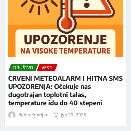
DRUŠTVO
VESTI
CRVENI METEOALARM I HITNA SMS
UPOZORENJA: Očekuje nas
dugotrajan toplotni talas,
temperature idu do 40 stepeni
Radio Koprijan
јул 29, 2026