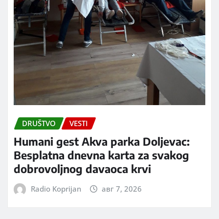
DRUŠTVO
VESTI
Humani gest Akva parka Doljevac:
Besplatna dnevna karta za svakog
dobrovoljnog davaoca krvi
Radio Koprijan
авг 7, 2026