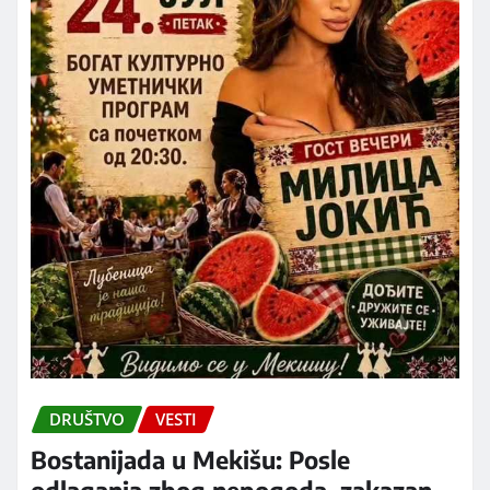
DRUŠTVO
VESTI
Bostanijada u Mekišu: Posle