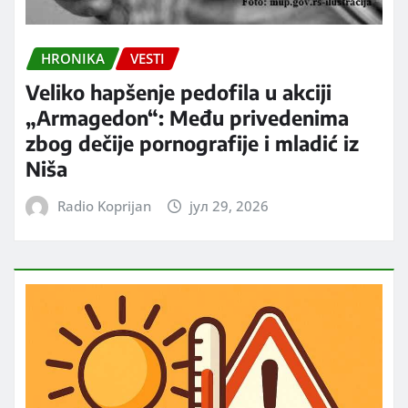
HRONIKA
VESTI
Veliko hapšenje pedofila u akciji
„Armagedon“: Među privedenima
zbog dečije pornografije i mladić iz
Niša
Radio Koprijan
јул 29, 2026