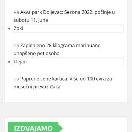
на
Akva park Doljevac: Sezona 2022. počinje u
subotu 11. juna
Zoki
на
Zaplenjeno 28 kilograma marihuane,
uhapšeno pet osoba
Dejan
на
Paprene cene kartica: Više od 100 evra za
mesečni prevoz đaka
IZDVAJAMO