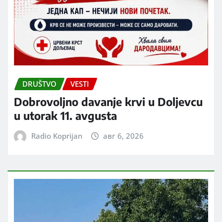
DRUŠTVO
VESTI
Dobrovoljno davanje krvi u Doljevcu
u utorak 11. avgusta
Radio Koprijan
авг 6, 2026