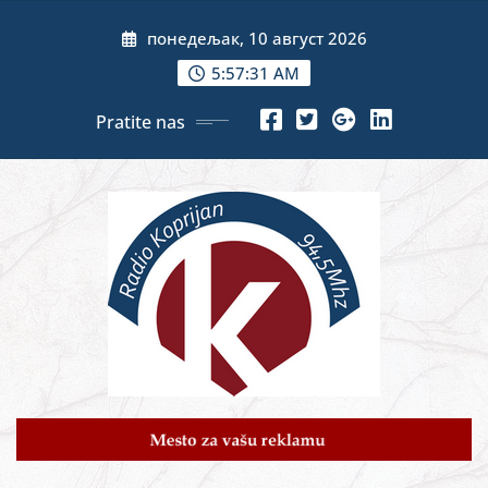
Skip
понедељак, 10 август 2026
to
content
5:57:33 AM
Pratite nas