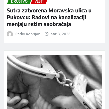
DRUŠTVO
VESTI
Sutra zatvorena Moravska ulica u
Pukovcu: Radovi na kanalizaciji
menjaju režim saobraćaja
Radio Koprijan
авг 3, 2026