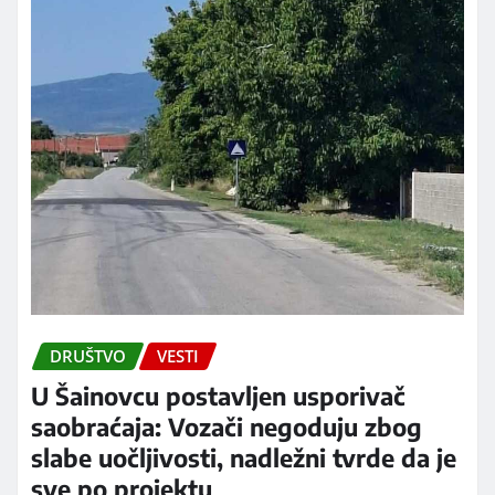
DRUŠTVO
VESTI
U Šainovcu postavljen usporivač
saobraćaja: Vozači negoduju zbog
slabe uočljivosti, nadležni tvrde da je
sve po projektu