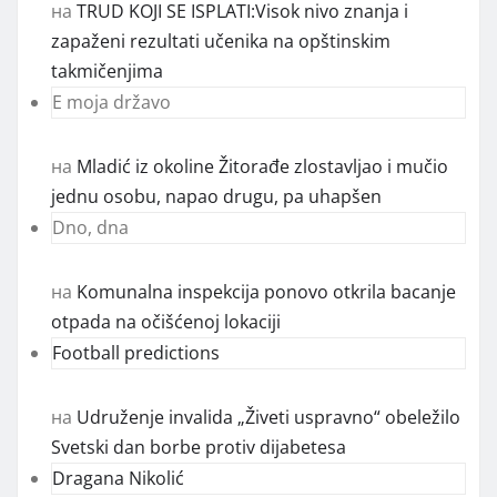
на
TRUD KOJI SE ISPLATI:Visok nivo znanja i
zapaženi rezultati učenika na opštinskim
takmičenjima
E moja državo
на
Mladić iz okoline Žitorađe zlostavljao i mučio
jednu osobu, napao drugu, pa uhapšen
Dno, dna
на
Komunalna inspekcija ponovo otkrila bacanje
otpada na očišćenoj lokaciji
Football predictions
на
Udruženje invalida „Živeti uspravno“ obeležilo
Svetski dan borbe protiv dijabetesa
Dragana Nikolić