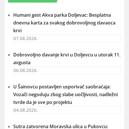
Humani gest Akva parka Doljevac: Besplatna
dnevna karta za svakog dobrovoljnog davaoca
krvi
07.08.2026.
Dobrovoljno davanje krvi u Doljevcu u utorak 11.
avgusta
06.08.2026.
U Šainovcu postavljen usporivač saobraćaja:
Vozači negoduju zbog slabe uočljivosti, nadležni
tvrde da je sve po projektu
04.08.2026.
Sutra zatvorena Moravska ulica u Pukovcu: