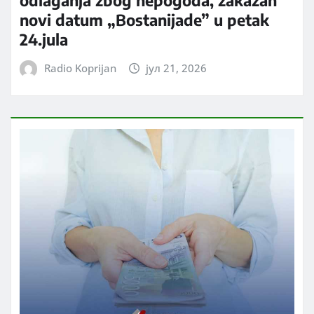
odlaganja zbog nepogoda, zakazan
novi datum „Bostanijade” u petak
24.jula
Radio Koprijan
јул 21, 2026