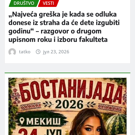
DRUŠTVO
VESTI
„Najveća greška je kada se odluka
donese iz straha da će dete izgubiti
godinu“ – razgovor o drugom
upisnom roku i izboru fakulteta
tatko
јул 23, 2026