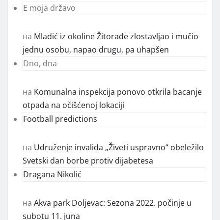
E moja državo
на
Mladić iz okoline Žitorađe zlostavljao i mučio
jednu osobu, napao drugu, pa uhapšen
Dno, dna
на
Komunalna inspekcija ponovo otkrila bacanje
otpada na očišćenoj lokaciji
Football predictions
на
Udruženje invalida „Živeti uspravno“ obeležilo
Svetski dan borbe protiv dijabetesa
Dragana Nikolić
на
Akva park Doljevac: Sezona 2022. počinje u
subotu 11. juna