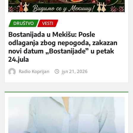
DRUŠTVO
VESTI
Bostanijada u Mekišu: Posle
odlaganja zbog nepogoda, zakazan
novi datum „Bostanijade” u petak
24.jula
Radio Koprijan
јул 21, 2026