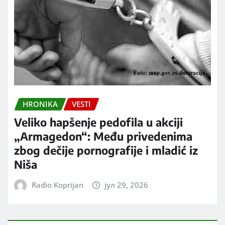
HRONIKA
VESTI
Veliko hapšenje pedofila u akciji
„Armagedon“: Među privedenima
zbog dečije pornografije i mladić iz
Niša
Radio Koprijan
јул 29, 2026