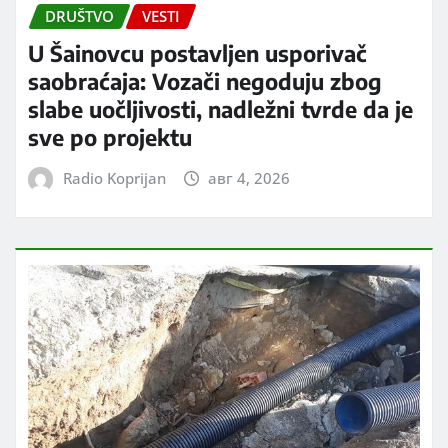
DRUŠTVO
VESTI
U Šainovcu postavljen usporivač
saobraćaja: Vozači negoduju zbog
slabe uočljivosti, nadležni tvrde da je
sve po projektu
Radio Koprijan
авг 4, 2026