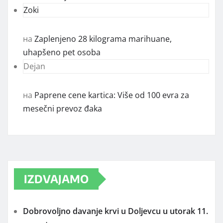
Zoki
на
Zaplenjeno 28 kilograma marihuane,
uhapšeno pet osoba
Dejan
на
Paprene cene kartica: Više od 100 evra za
mesečni prevoz đaka
IZDVAJAMO
Dobrovoljno davanje krvi u Doljevcu u utorak 11.