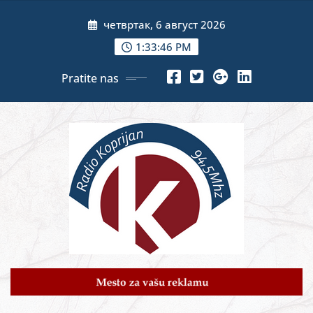
Skip
четвртак, 6 август 2026
to
content
1:33:48 PM
Pratite nas