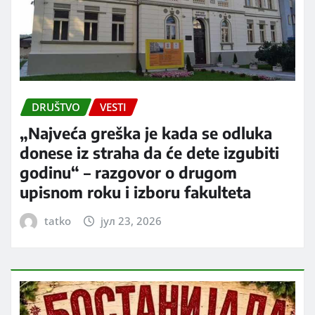
DRUŠTVO
VESTI
„Najveća greška je kada se odluka
donese iz straha da će dete izgubiti
godinu“ – razgovor o drugom
upisnom roku i izboru fakulteta
tatko
јул 23, 2026