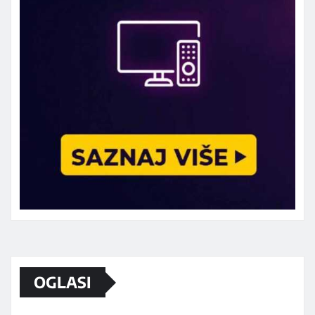
Marketing telefon 062 463 002
OGLASI
Od sada mali oglasi i na sajtu