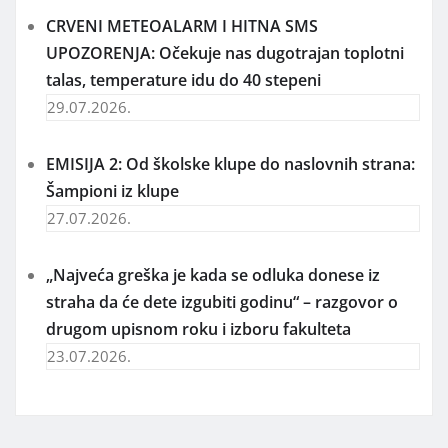
CRVENI METEOALARM I HITNA SMS
UPOZORENJA: Očekuje nas dugotrajan toplotni
talas, temperature idu do 40 stepeni
29.07.2026.
EMISIJA 2: Od školske klupe do naslovnih strana:
Šampioni iz klupe
27.07.2026.
„Najveća greška je kada se odluka donese iz
straha da će dete izgubiti godinu“ – razgovor o
drugom upisnom roku i izboru fakulteta
23.07.2026.