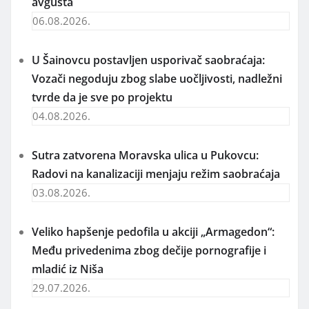
avgusta
06.08.2026.
U Šainovcu postavljen usporivač saobraćaja:
Vozači negoduju zbog slabe uočljivosti, nadležni
tvrde da je sve po projektu
04.08.2026.
Sutra zatvorena Moravska ulica u Pukovcu:
Radovi na kanalizaciji menjaju režim saobraćaja
03.08.2026.
Veliko hapšenje pedofila u akciji „Armagedon“:
Među privedenima zbog dečije pornografije i
mladić iz Niša
29.07.2026.