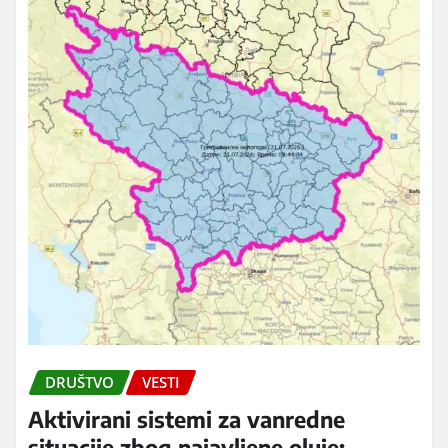
DRUŠTVO
VESTI
Aktivirani sistemi za vanredne
situacije zbog najavljene oluje: