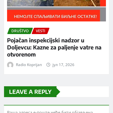
DRUŠTVO
VESTI
Pojačan inspekcijski nadzor u
Doljevcu: Kazne za paljenje vatre na
otvorenom
Radio Koprijan
јул 17, 2026
LEAVE A REPLY
Ваша адреса е-поште неће бити објављена.