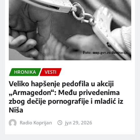
HRONIKA
VESTI
Veliko hapšenje pedofila u akciji
„Armagedon“: Među privedenima
zbog dečije pornografije i mladić iz
Niša
Radio Koprijan
јул 29, 2026