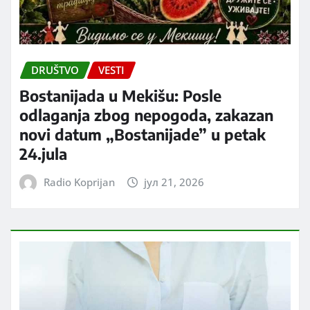
DRUŠTVO
VESTI
Bostanijada u Mekišu: Posle
odlaganja zbog nepogoda, zakazan
novi datum „Bostanijade” u petak
24.jula
Radio Koprijan
јул 21, 2026