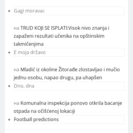
Gagi moravac
на
TRUD KOJI SE ISPLATI:Visok nivo znanja i
zapaženi rezultati učenika na opštinskim
takmičenjima
E moja državo
на
Mladić iz okoline Žitorađe zlostavljao i mučio
jednu osobu, napao drugu, pa uhapšen
Dno, dna
на
Komunalna inspekcija ponovo otkrila bacanje
otpada na očišćenoj lokaciji
Football predictions