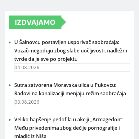
IZDVAJAMO
U Šainovcu postavljen usporivač saobraćaja:
Vozači negoduju zbog slabe uočljivosti, nadležni
tvrde da je sve po projektu
04.08.2026.
Sutra zatvorena Moravska ulica u Pukovcu:
Radovi na kanalizaciji menjaju režim saobraćaja
03.08.2026.
Veliko hapšenje pedofila u akciji „Armagedon“:
Među privedenima zbog dečije pornografije i
mladić iz Niša