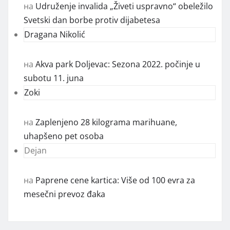
на
Udruženje invalida „Živeti uspravno“ obeležilo
Svetski dan borbe protiv dijabetesa
Dragana Nikolić
на
Akva park Doljevac: Sezona 2022. počinje u
subotu 11. juna
Zoki
на
Zaplenjeno 28 kilograma marihuane,
uhapšeno pet osoba
Dejan
на
Paprene cene kartica: Više od 100 evra za
mesečni prevoz đaka