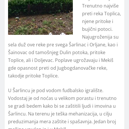
Trenutno najviše
preti reka Toplica,
njene pritoke i
bujični potoci.
Najugroženija su
sela duž ove reke pre svega Šarlinac i Orljane, kao i
Šainovac od tamošnjeg Dulin potoka, pritoke
Toplice, ali i Doljevac. Poplave ugrožavaju i Mekiš
gde opasnost preti od Jugbogdanovačke reke,
takodje pritoke Toplice.
U Šarlincu je pod vodom fudbalsko igralište.
Vodostaj je od noćas u velikom porastu i trenutno
se gradi bedem kako bi se zaštitili ljudi i imovina u
Šarlincu. Na terenu je teška mehanizacija, u cilju
preduzimanja mera zaštite i spašavnja. Jedan broj