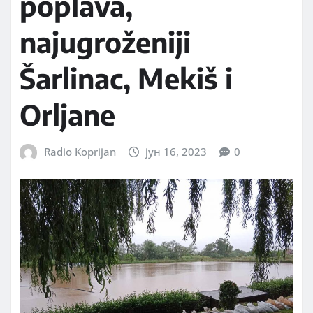
poplava,
najugroženiji
Šarlinac, Mekiš i
Orljane
Radio Koprijan
јун 16, 2023
0