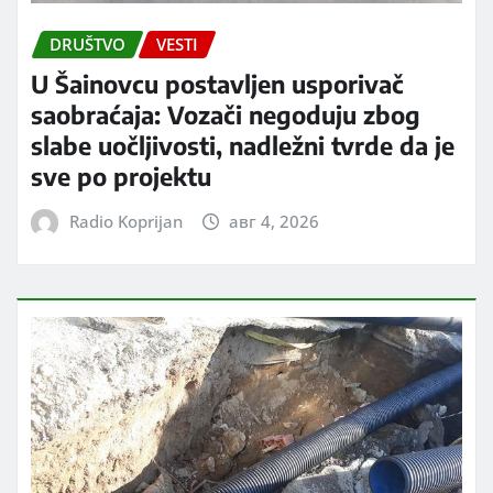
DRUŠTVO
VESTI
U Šainovcu postavljen usporivač
saobraćaja: Vozači negoduju zbog
slabe uočljivosti, nadležni tvrde da je
sve po projektu
Radio Koprijan
авг 4, 2026