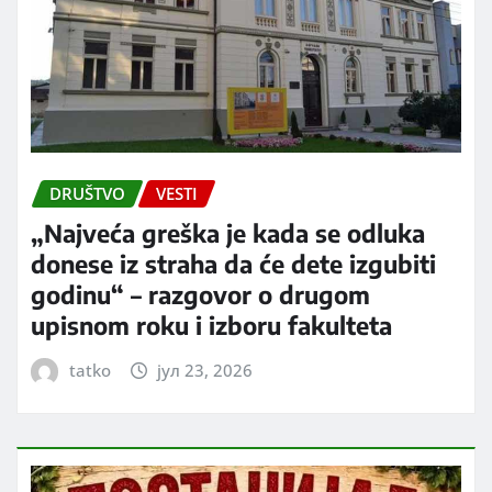
DRUŠTVO
VESTI
„Najveća greška je kada se odluka
donese iz straha da će dete izgubiti
godinu“ – razgovor o drugom
upisnom roku i izboru fakulteta
tatko
јул 23, 2026