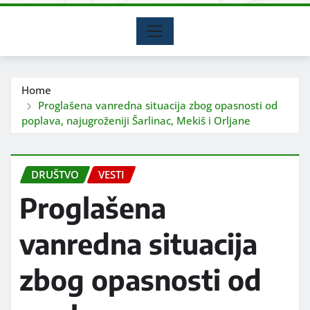
Home
Proglašena vanredna situacija zbog opasnosti od
poplava, najugroženiji Šarlinac, Mekiš i Orljane
DRUŠTVO
VESTI
Proglašena
vanredna situacija
zbog opasnosti od