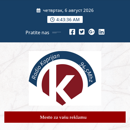
Skip
четвртак, 6 август 2026
to
content
4:43:38 AM
Pratite nas