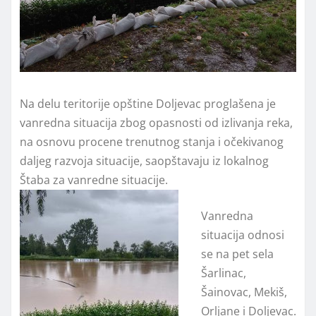
Na delu teritorije opštine Doljevac proglašena je
vanredna situacija zbog opasnosti od izlivanja reka,
na osnovu procene trenutnog stanja i očekivanog
daljeg razvoja situacije, saopštavaju iz lokalnog
Štaba za vanredne situacije.
Vanredna
situacija odnosi
se na pet sela
Šarlinac,
Šainovac, Mekiš,
Orljane i Doljevac.