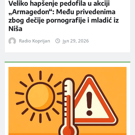
Veliko hapšenje pedofila u akciji
„Armagedon“: Među privedenima
zbog dečije pornografije i mladić iz
Niša
Radio Koprijan
јул 29, 2026