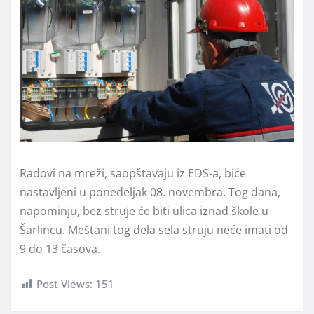
Radovi na mreži, saopštavaju iz EDS-a, biće
nastavljeni u ponedeljak 08. novembra. Tog dana,
napominju, bez struje će biti ulica iznad škole u
Šarlincu. Meštani tog dela sela struju neće imati od
9 do 13 časova.
Post Views:
151