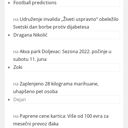
Football predictions
на
Udruženje invalida „Živeti uspravno“ obeležilo
Svetski dan borbe protiv dijabetesa
Dragana Nikolić
на
Akva park Doljevac: Sezona 2022. počinje u
subotu 11. juna
Zoki
на
Zaplenjeno 28 kilograma marihuane,
uhapšeno pet osoba
Dejan
на
Paprene cene kartica: Više od 100 evra za
mesečni prevoz đaka