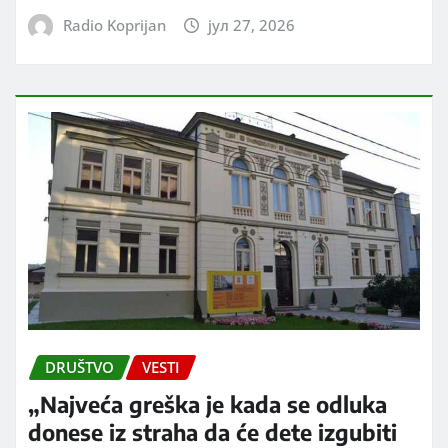
Radio Koprijan
јул 27, 2026
DRUŠTVO
VESTI
„Najveća greška je kada se odluka
donese iz straha da će dete izgubiti