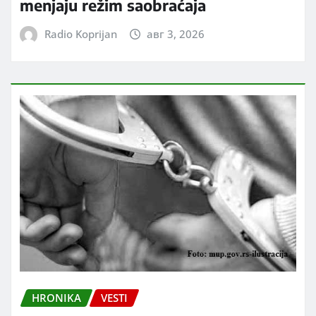
menjaju režim saobraćaja
Radio Koprijan
авг 3, 2026
HRONIKA
VESTI