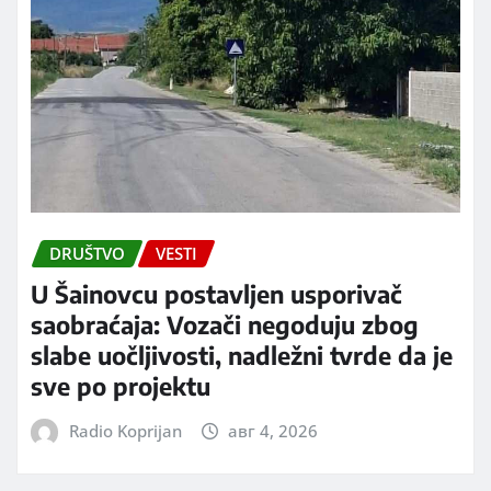
DRUŠTVO
VESTI
U Šainovcu postavljen usporivač
saobraćaja: Vozači negoduju zbog
slabe uočljivosti, nadležni tvrde da je
sve po projektu
Radio Koprijan
авг 4, 2026