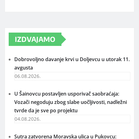
IZDVAJAMO
Dobrovoljno davanje krvi u Doljevcu u utorak 11.
avgusta
06.08.2026.
U Šainovcu postavljen usporivač saobraćaja:
Vozači negoduju zbog slabe uočljivosti, nadležni
tvrde da je sve po projektu
04.08.2026.
Sutra zatvorena Moravska ulica u Pukovcu: