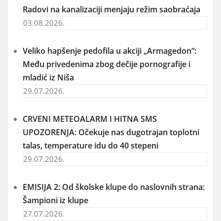
Radovi na kanalizaciji menjaju režim saobraćaja
03.08.2026.
Veliko hapšenje pedofila u akciji „Armagedon“:
Među privedenima zbog dečije pornografije i
mladić iz Niša
29.07.2026.
CRVENI METEOALARM I HITNA SMS
UPOZORENJA: Očekuje nas dugotrajan toplotni
talas, temperature idu do 40 stepeni
29.07.2026.
EMISIJA 2: Od školske klupe do naslovnih strana:
Šampioni iz klupe
27.07.2026.