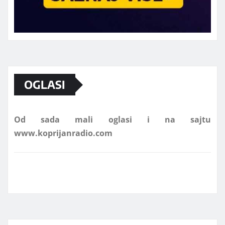
Marketing telefon 062 463 002
OGLASI
Od sada mali oglasi i na sajtu
www.koprijanradio.com