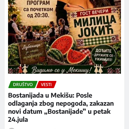
DRUŠTVO
VESTI
Bostanijada u Mekišu: Posle
odlaganja zbog nepogoda, zakazan
novi datum „Bostanijade” u petak
24.jula