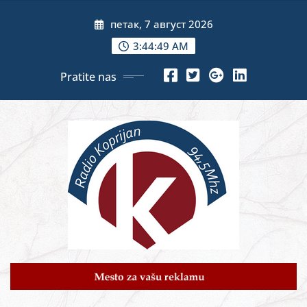
Skip
петак, 7 август 2026
to
content
3:44:51 AM
Pratite nas