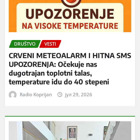
DRUŠTVO
VESTI
CRVENI METEOALARM I HITNA SMS
UPOZORENJA: Očekuje nas
dugotrajan toplotni talas,
temperature idu do 40 stepeni
Radio Koprijan
јул 29, 2026