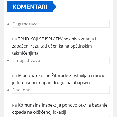
KOMENTARI
Gagi moravac
на
TRUD KOJI SE ISPLATI:Visok nivo znanja i
zapaženi rezultati učenika na opštinskim
takmičenjima
E moja državo
на
Mladić iz okoline Žitorađe zlostavljao i mučio
jednu osobu, napao drugu, pa uhapšen
Dno, dna
на
Komunalna inspekcija ponovo otkrila bacanje
otpada na očišćenoj lokaciji