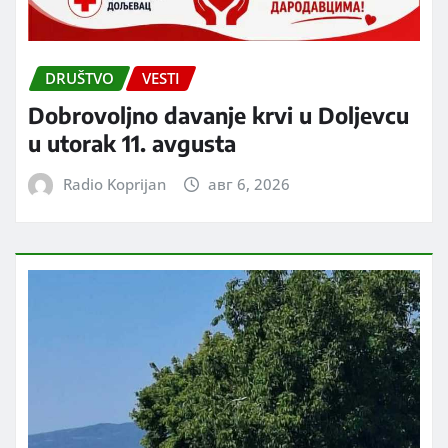
DRUŠTVO
VESTI
Dobrovoljno davanje krvi u Doljevcu
u utorak 11. avgusta
Radio Koprijan
авг 6, 2026