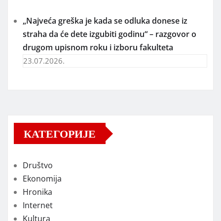
„Najveća greška je kada se odluka donese iz
straha da će dete izgubiti godinu“ – razgovor o
drugom upisnom roku i izboru fakulteta
23.07.2026.
КАТЕГОРИЈЕ
Društvo
Ekonomija
Hronika
Internet
Kultura