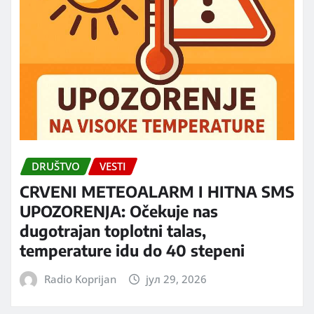
DRUŠTVO
VESTI
CRVENI METEOALARM I HITNA SMS
UPOZORENJA: Očekuje nas
dugotrajan toplotni talas,
temperature idu do 40 stepeni
Radio Koprijan
јул 29, 2026