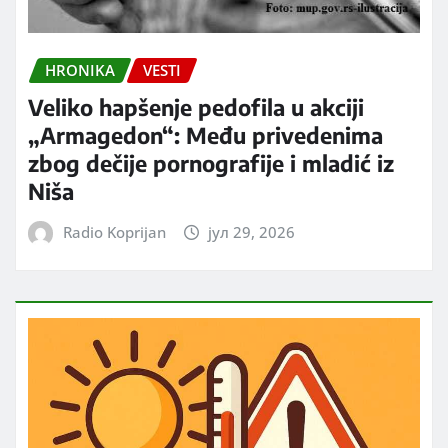
HRONIKA
VESTI
Veliko hapšenje pedofila u akciji
„Armagedon“: Među privedenima
zbog dečije pornografije i mladić iz
Niša
Radio Koprijan
јул 29, 2026