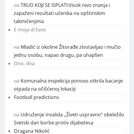
на
TRUD KOJI SE ISPLATI:Visok nivo znanja i
zapaženi rezultati učenika na opštinskim
takmičenjima
E moja državo
на
Mladić iz okoline Žitorađe zlostavljao i mučio
jednu osobu, napao drugu, pa uhapšen
Dno, dna
на
Komunalna inspekcija ponovo otkrila bacanje
otpada na očišćenoj lokaciji
Football predictions
на
Udruženje invalida „Živeti uspravno“ obeležilo
Svetski dan borbe protiv dijabetesa
Dragana Nikolić