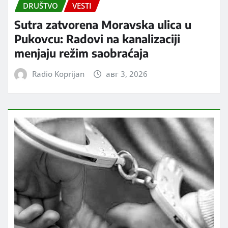
DRUŠTVO
VESTI
Sutra zatvorena Moravska ulica u
Pukovcu: Radovi na kanalizaciji
menjaju režim saobraćaja
Radio Koprijan
авг 3, 2026