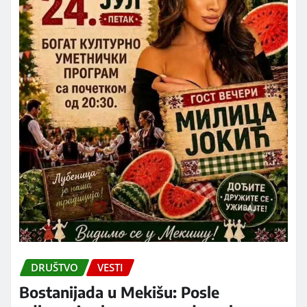
DRUŠTVO
VESTI
Bostanijada u Mekišu: Posle