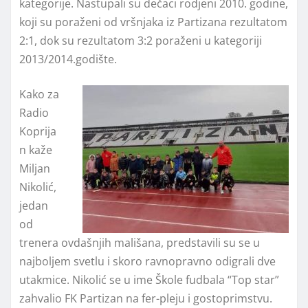
kategorije. Nastupali su dečaci rodjeni 2010. godine,
koji su poraženi od vršnjaka iz Partizana rezultatom
2:1, dok su rezultatom 3:2 poraženi u kategoriji
2013/2014.godište.
Kako za
Radio
Koprija
n kaže
Miljan
Nikolić,
jedan
od
trenera ovdašnjih mališana, predstavili su se u
najboljem svetlu i skoro ravnopravno odigrali dve
utakmice. Nikolić se u ime Škole fudbala “Top star”
zahvalio FK Partizan na fer-pleju i gostoprimstvu.