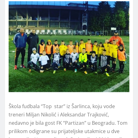
Škola fudbala “Top star” iz Šarlinca, koju vode
treneri Miljan Nikolić i Aleksandar Trajković,
nedavno je bila gost FK “Partizan” u Beogradu. Tom
prilikom odigrane su prijateljske utakmice u dve