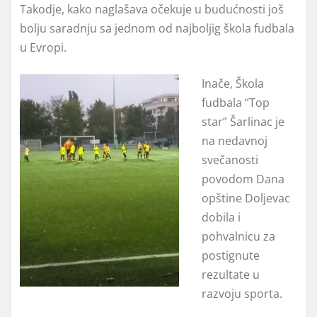
Takodje, kako naglašava očekuje u budućnosti još
bolju saradnju sa jednom od najboljig škola fudbala
u Evropi.
Inače, Škola
fudbala “Top
star” Šarlinac je
na nedavnoj
svečanosti
povodom Dana
opštine Doljevac
dobila i
pohvalnicu za
postignute
rezultate u
razvoju sporta.