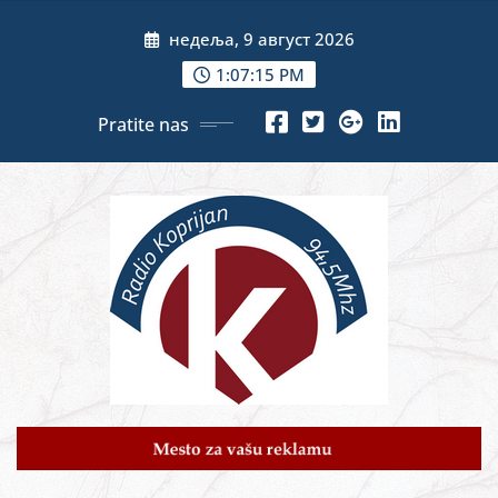
Skip
недеља, 9 август 2026
to
content
1:07:16 PM
Pratite nas