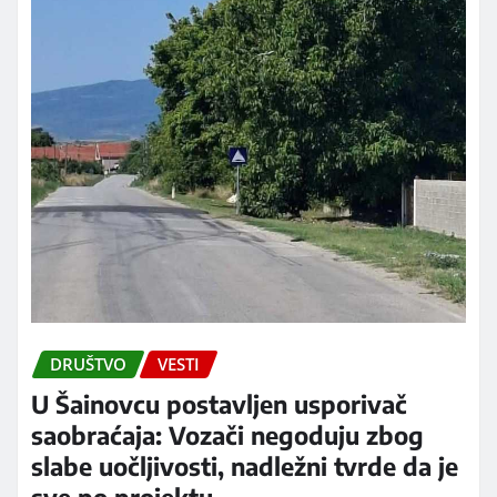
DRUŠTVO
VESTI
U Šainovcu postavljen usporivač
saobraćaja: Vozači negoduju zbog
slabe uočljivosti, nadležni tvrde da je