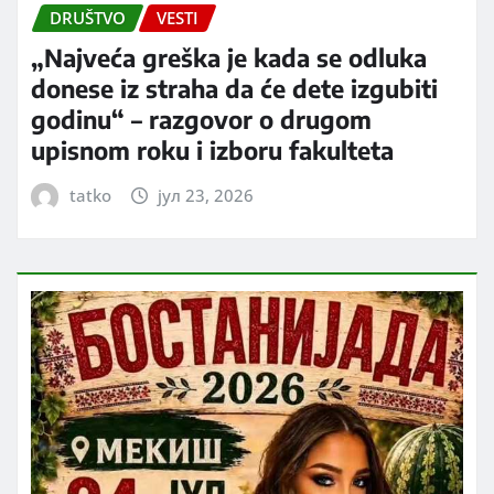
DRUŠTVO
VESTI
„Najveća greška je kada se odluka
donese iz straha da će dete izgubiti
godinu“ – razgovor o drugom
upisnom roku i izboru fakulteta
tatko
јул 23, 2026