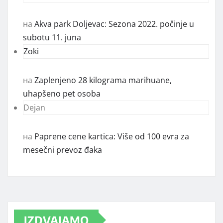
на
Akva park Doljevac: Sezona 2022. počinje u
subotu 11. juna
Zoki
на
Zaplenjeno 28 kilograma marihuane,
uhapšeno pet osoba
Dejan
на
Paprene cene kartica: Više od 100 evra za
mesečni prevoz đaka
IZDVAJAMO