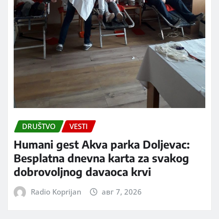
DRUŠTVO
VESTI
Humani gest Akva parka Doljevac:
Besplatna dnevna karta za svakog
dobrovoljnog davaoca krvi
Radio Koprijan
авг 7, 2026