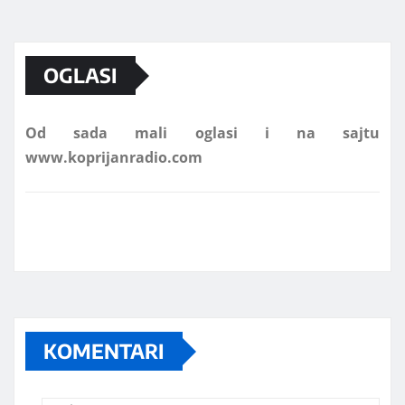
Marketing telefon 062 463 002
OGLASI
Od sada mali oglasi i na sajtu
www.koprijanradio.com
KOMENTARI