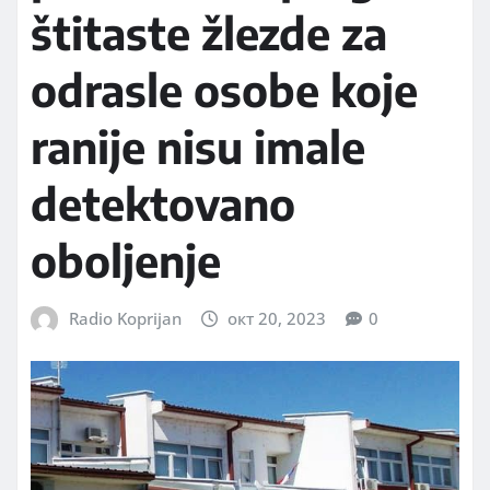
štitaste žlezde za
odrasle osobe koje
ranije nisu imale
detektovano
oboljenje
Radio Koprijan
окт 20, 2023
0