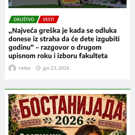
DRUŠTVO
VESTI
„Najveća greška je kada se odluka
donese iz straha da će dete izgubiti
godinu“ – razgovor o drugom
upisnom roku i izboru fakulteta
tatko
јул 23, 2026