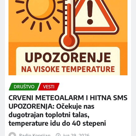
DRUŠTVO
VESTI
CRVENI METEOALARM I HITNA SMS
UPOZORENJA: Očekuje nas
dugotrajan toplotni talas,
temperature idu do 40 stepeni
Radio Koprijan
јул 29, 2026