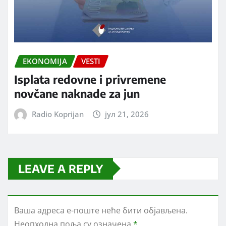
EKONOMIJA
VESTI
Isplata redovne i privremene
novčane naknade za jun
Radio Koprijan
јул 21, 2026
LEAVE A REPLY
Ваша адреса е-поште неће бити објављена.
Неопходна поља су означена
*