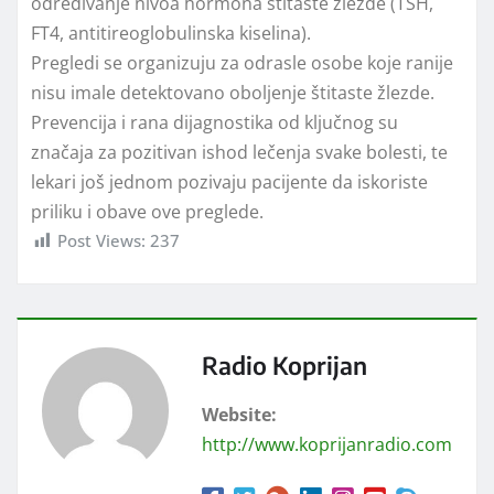
određivanje nivoa hormona štitaste žlezde (TSH,
FT4, antitireoglobulinska kiselina).
Pregledi se organizuju za odrasle osobe koje ranije
nisu imale detektovano oboljenje štitaste žlezde.
Prevencija i rana dijagnostika od ključnog su
značaja za pozitivan ishod lečenja svake bolesti, te
lekari još jednom pozivaju pacijente da iskoriste
priliku i obave ove preglede.
Post Views:
237
Radio Koprijan
Website:
http://www.koprijanradio.com