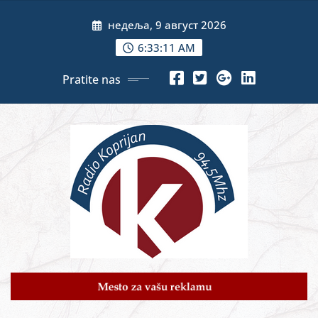
Skip
недеља, 9 август 2026
to
content
6:33:13 AM
Pratite nas