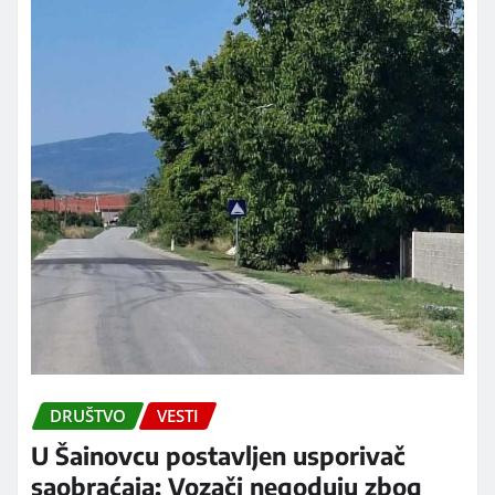
DRUŠTVO
VESTI
U Šainovcu postavljen usporivač
saobraćaja: Vozači negoduju zbog