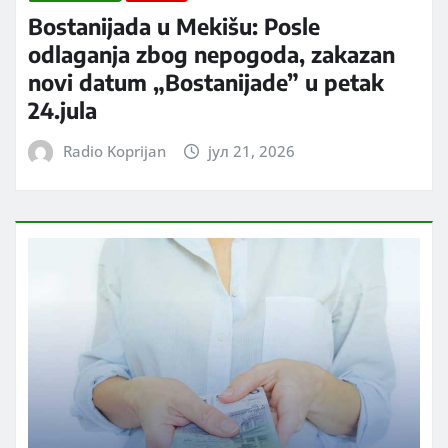
Bostanijada u Mekišu: Posle
odlaganja zbog nepogoda, zakazan
novi datum „Bostanijade” u petak
24.jula
Radio Koprijan
јул 21, 2026