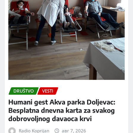
DRUŠTVO
VESTI
Humani gest Akva parka Doljevac:
Besplatna dnevna karta za svakog
dobrovoljnog davaoca krvi
Radio Koprijan
авг 7, 2026