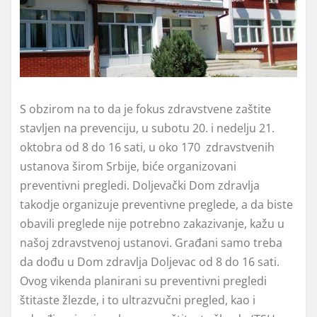
S obzirom na to da je fokus zdravstvene zaštite
stavljen na prevenciju, u subotu 20. i nedelju 21.
oktobra od 8 do 16 sati, u oko 170 zdravstvenih
ustanova širom Srbije, biće organizovani
preventivni pregledi. Doljevački Dom zdravlja
takodje organizuje preventivne preglede, a da biste
obavili preglede nije potrebno zakazivanje, kažu u
našoj zdravstvenoj ustanovi. Građani samo treba
da dođu u Dom zdravlja Doljevac od 8 do 16 sati.
Ovog vikenda planirani su preventivni pregledi
štitaste žlezde, i to ultrazvučni pregled, kao i