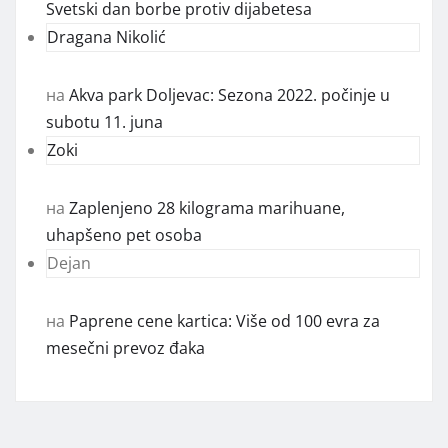
Svetski dan borbe protiv dijabetesa
Dragana Nikolić
на
Akva park Doljevac: Sezona 2022. počinje u
subotu 11. juna
Zoki
на
Zaplenjeno 28 kilograma marihuane,
uhapšeno pet osoba
Dejan
на
Paprene cene kartica: Više od 100 evra za
mesečni prevoz đaka