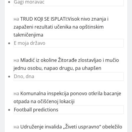
Gagi moravac
на
TRUD KOJI SE ISPLATI:Visok nivo znanja i
zapaženi rezultati učenika na opštinskim
takmičenjima
E moja državo
на
Mladić iz okoline Žitorađe zlostavljao i mučio
jednu osobu, napao drugu, pa uhapšen
Dno, dna
на
Komunalna inspekcija ponovo otkrila bacanje
otpada na očišćenoj lokaciji
Football predictions
на
Udruženje invalida „Živeti uspravno“ obeležilo