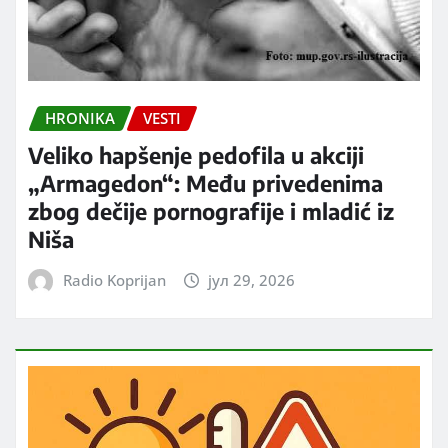
HRONIKA
VESTI
Veliko hapšenje pedofila u akciji
„Armagedon“: Među privedenima
zbog dečije pornografije i mladić iz
Niša
Radio Koprijan
јул 29, 2026