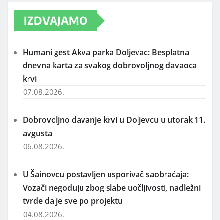
IZDVAJAMO
Humani gest Akva parka Doljevac: Besplatna
dnevna karta za svakog dobrovoljnog davaoca
krvi
07.08.2026.
Dobrovoljno davanje krvi u Doljevcu u utorak 11.
avgusta
06.08.2026.
U Šainovcu postavljen usporivač saobraćaja:
Vozači negoduju zbog slabe uočljivosti, nadležni
tvrde da je sve po projektu
04.08.2026.