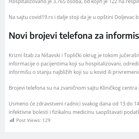
Hospitalizovano je 3.765 osoba, od kojih je 122 na respi
Na sajtu covid19.rs i dalje stoji da je u opštini Doljevac 
Novi brojevi telefona za informi
Krizni štab za Nišavski i Toplički okrug je tokom jučer
informacije o pacijentima koji su hospitalizovani, odre
informišu o stanju najbližih koji su u kovid ili privreme
Brojevi telefona su na zvaničnom sajtu Kliničkog centra i
Usmeno će zdravstveni radnici svakog dana od 13 do 14 sa
infektivne bolesti i fizikalnu medicinu saopštavati podat
Post Views:
129