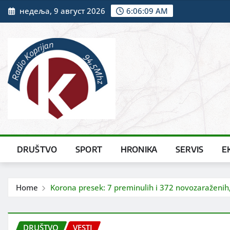
Skip
недеља, 9 август 2026
6:06:10 AM
to
content
DRUŠTVO
SPORT
HRONIKA
SERVIS
E
Home
Korona presek: 7 preminulih i 372 novozaraženih, 
DRUŠTVO
VESTI