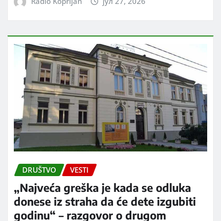
Radio Koprijan
јул 27, 2026
DRUŠTVO
VESTI
„Najveća greška je kada se odluka
donese iz straha da će dete izgubiti
godinu“ – razgovor o drugom