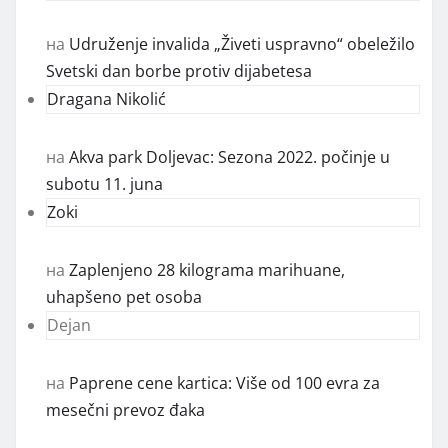
на
Udruženje invalida „Živeti uspravno“ obeležilo
Svetski dan borbe protiv dijabetesa
Dragana Nikolić
на
Akva park Doljevac: Sezona 2022. počinje u
subotu 11. juna
Zoki
на
Zaplenjeno 28 kilograma marihuane,
uhapšeno pet osoba
Dejan
на
Paprene cene kartica: Više od 100 evra za
mesečni prevoz đaka