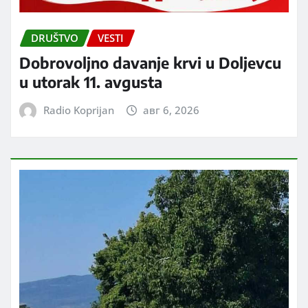
DRUŠTVO
VESTI
Dobrovoljno davanje krvi u Doljevcu
u utorak 11. avgusta
Radio Koprijan
авг 6, 2026