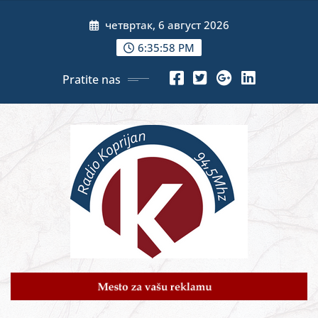
Skip
четвртак, 6 август 2026
to
content
6:36:00 PM
Pratite nas