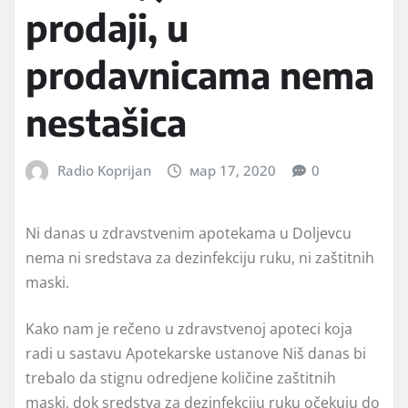
prodaji, u
prodavnicama nema
nestašica
Radio Koprijan
мар 17, 2020
0
Ni danas u zdravstvenim apotekama u Doljevcu
nema ni sredstava za dezinfekciju ruku, ni zaštitnih
maski.
Kako nam je rečeno u zdravstvenoj apoteci koja
radi u sastavu Apotekarske ustanove Niš danas bi
trebalo da stignu odredjene količine zaštitnih
maski, dok sredstva za dezinfekciju ruku očekuju do