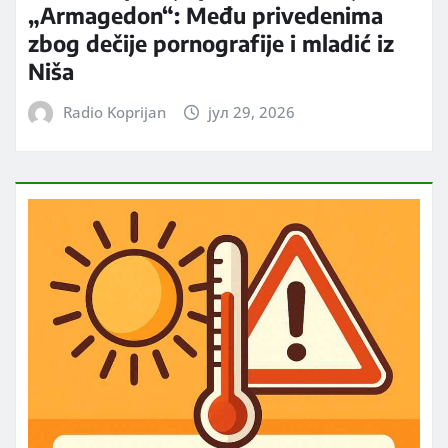
„Armagedon“: Među privedenima
zbog dečije pornografije i mladić iz
Niša
Radio Koprijan
јул 29, 2026