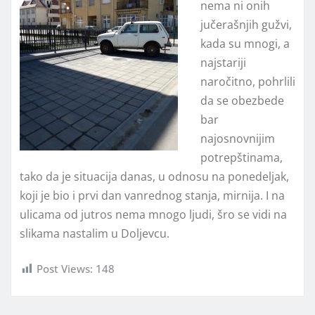
nema ni onih
jučerašnjih gužvi,
kada su mnogi, a
najstariji
naročitno, pohrlili
da se obezbede
bar
najosnovnijim
potrepštinama,
tako da je situacija danas, u odnosu na ponedeljak,
koji je bio i prvi dan vanrednog stanja, mirnija. I na
ulicama od jutros nema mnogo ljudi, šro se vidi na
slikama nastalim u Doljevcu.
Post Views:
148