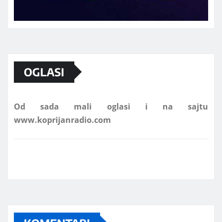
Marketing telefon 062 463 002
OGLASI
Od sada mali oglasi i na sajtu
www.koprijanradio.com