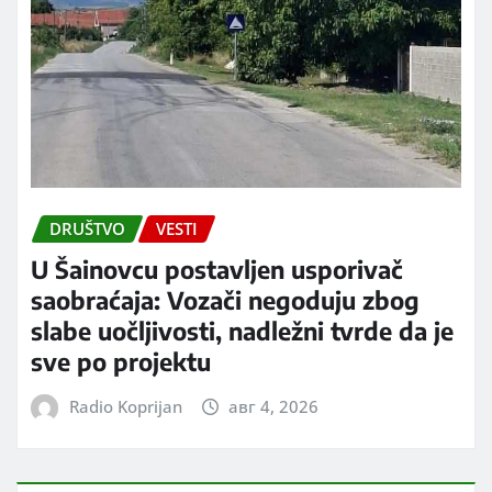
DRUŠTVO
VESTI
U Šainovcu postavljen usporivač
saobraćaja: Vozači negoduju zbog
slabe uočljivosti, nadležni tvrde da je
sve po projektu
Radio Koprijan
авг 4, 2026