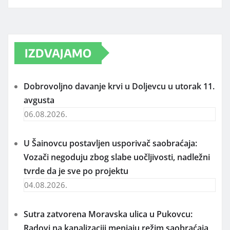
IZDVAJAMO
Dobrovoljno davanje krvi u Doljevcu u utorak 11.
avgusta
06.08.2026.
U Šainovcu postavljen usporivač saobraćaja:
Vozači negoduju zbog slabe uočljivosti, nadležni
tvrde da je sve po projektu
04.08.2026.
Sutra zatvorena Moravska ulica u Pukovcu:
Radovi na kanalizaciji menjaju režim saobraćaja