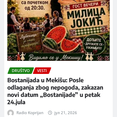
DRUŠTVO
VESTI
Bostanijada u Mekišu: Posle
odlaganja zbog nepogoda, zakazan
novi datum „Bostanijade” u petak
24.jula
Radio Koprijan
јул 21, 2026