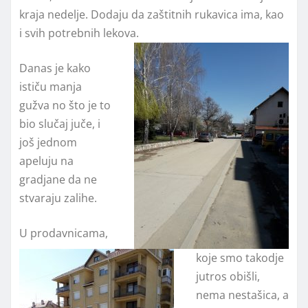
kraja nedelje. Dodaju da zaštitnih rukavica ima, kao
i svih potrebnih lekova.
Danas je kako
ističu manja
gužva no što je to
bio slučaj juče, i
još jednom
apeluju na
gradjane da ne
stvaraju zalihe.
U prodavnicama,
koje smo takodje
jutros obišli,
nema nestašica, a