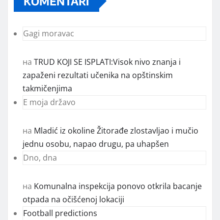
KOMENTARI
Gagi moravac
на
TRUD KOJI SE ISPLATI:Visok nivo znanja i
zapaženi rezultati učenika na opštinskim
takmičenjima
E moja državo
на
Mladić iz okoline Žitorađe zlostavljao i mučio
jednu osobu, napao drugu, pa uhapšen
Dno, dna
на
Komunalna inspekcija ponovo otkrila bacanje
otpada na očišćenoj lokaciji
Football predictions