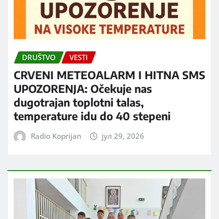
DRUŠTVO
VESTI
CRVENI METEOALARM I HITNA SMS
UPOZORENJA: Očekuje nas
dugotrajan toplotni talas,
temperature idu do 40 stepeni
Radio Koprijan
јул 29, 2026