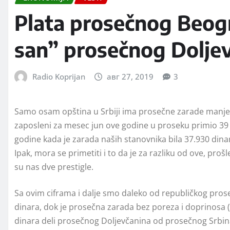
Plata prosečnog Beogr
san” prosečnog Dolje
Radio Koprijan
авг 27, 2019
3
Samo osam opština u Srbiji ima prosečne zarade manje
zaposleni za mesec jun ove godine u proseku primio 39 
godine kada je zarada naših stanovnika bila 37.930 dinar
Ipak, mora se primetiti i to da je za razliku od ove, prošl
su nas dve prestigle.
Sa ovim ciframa i dalje smo daleko od republičkog prose
dinara, dok je prosečna zarada bez poreza i doprinosa (
dinara deli prosečnog Doljevčanina od prosečnog Srbina, 