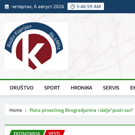
Skip
четвртак, 6 август 2026
5:47:00 AM
to
content
DRUŠTVO
SPORT
HRONIKA
SERVIS
E
Home
Plata prosečnog Beogradjanina i dalje”pusti san”
EKONOMIJA
VESTI