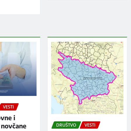
VESTI
ovne i
 novčane
DRUŠTVO
VESTI