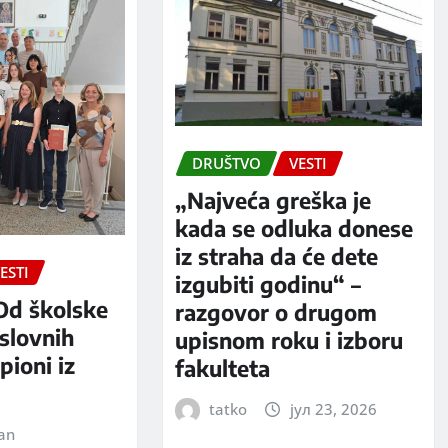
DRUŠTVO
VESTI
„Najveća greška je
kada se odluka donese
iz straha da će dete
ESTI
izgubiti godinu“ –
Od školske
razgovor o drugom
slovnih
upisnom roku i izboru
pioni iz
fakulteta
tatko
јул 23, 2026
jan