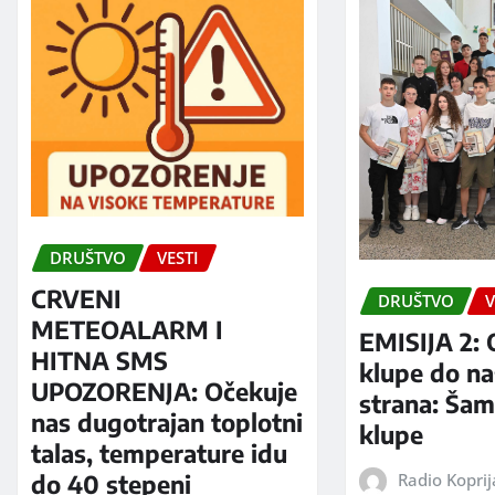
DRUŠTVO
VESTI
CRVENI
DRUŠTVO
V
METEOALARM I
EMISIJA 2: 
HITNA SMS
klupe do na
UPOZORENJA: Očekuje
strana: Šam
nas dugotrajan toplotni
klupe
talas, temperature idu
Radio Kopri
do 40 stepeni