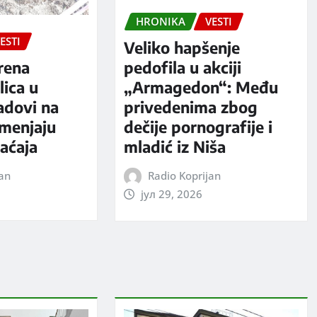
HRONIKA
VESTI
ESTI
Veliko hapšenje
rena
pedofila u akciji
ica u
„Armagedon“: Među
adovi na
privedenima zbog
 menjaju
dečije pornografije i
aćaja
mladić iz Niša
jan
Radio Koprijan
јул 29, 2026