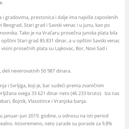
e.
 gradovima, prestonica i dalje ima najviše zaposlenih
i Beograd, Stari grad i Savski venac i u junu, kao po
anovnika. Tako je na Vračaru prosečna junska plata bila
pštini Stari grad 85.831 dinar, a u opštini Savski venac
visini prosečnih plata su Lajkovac, Bor, Novi Sad i
deli neverovatnih 50 987 dinara.
a i Svrljiga, koji je, bar sudeći prema zvaničnim
vrljižana svega 33 621 dinar neto (46 233 bruto). Iza nas
bari, Bojnik, Vlasotince i Vranjska banja.
du januar–jun 2019. godine, u odnosu na isti period
ealno. Istovremeno, neto zarade su porasle za 9,8%