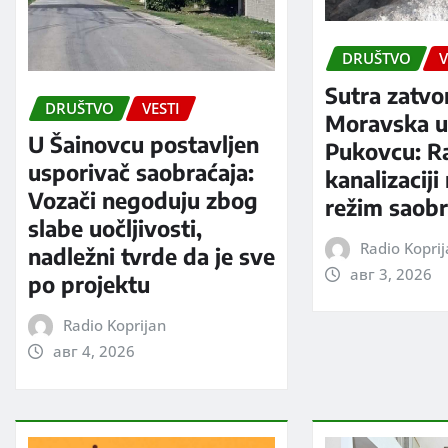
DRUŠTVO
V
Sutra zatvo
DRUŠTVO
VESTI
Moravska ul
U Šainovcu postavljen
Pukovcu: R
usporivač saobraćaja:
kanalizaciji
Vozači negoduju zbog
režim saobr
slabe uočljivosti,
Radio Kopri
nadležni tvrde da je sve
авг 3, 2026
po projektu
Radio Koprijan
авг 4, 2026