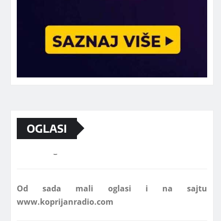
OGLASI
Marketing telefon 062 463 002
Od sada mali oglasi i na sajtu
www.koprijanradio.com