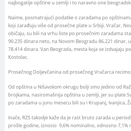
najbogatije opštine u zemlji i to naravno one beogradsk
Naime, posmatrajući podatke o zaradama po opštinama i
koji zarađuju više od prosečne plate u Srbiji. Vračar, Nov
običaju, su bili na vrhu liste po prosečnim zaradama st
90.235 dinara neto, na Novom Beogradu 86.221 dinar, u o
78.414 dinara. Van Beograda, mesta koja se izdvajaju po 
Kostolac.
Prosečnog Doljevčanina od prosečnog Vračarca recimo, 
Od opština u Nišavskom okrugu bolji smo jedino od Ražnj
brojkama, nasiromašnija opština u zemlji, jer su plate S
po zaradama u junu mesecu bili su i Krupanj, Ivanjica, Ža
Inače, RZS takodje kaže da je rast bruto zarada u perio
prošle godine, iznosio 9,6% nominalno, odnosno 7,1% r