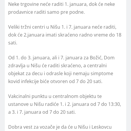
Neke trgovine neće raditi 1. januara, dok će neke
prodavnice raditi samo pre podne.
Veliki tržni centri u Nišu 1. i 7. januara neće raditi,
dok će 2.januara imati skraćeno radno vreme do 18
sati.
Od 1. do 3. januara, ali i 7. januara za Božić, Dom
zdravlja u Nišu će raditi skraćeno, a centralni
objekat za decu i odrasle koji nemaju simptome
kovid infekcije biće otvoren od 7 do 20 sati.
Vakcinalni punktu u centralnom objektu te
ustanove u Nišu radiće 1. i 2. januara od 7 do 13:30,
a 3. i 7. januara od 7 do 20 sati.
Dobra vest za vozače je da će u Nišu i Leskovcu