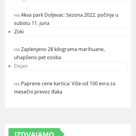
на
Akva park Doljevac: Sezona 2022. počinje u
subotu 11. juna
Zoki
на
Zaplenjeno 28 kilograma marihuane,
uhapšeno pet osoba
Dejan
на
Paprene cene kartica: Više od 100 evra za
mesečni prevoz đaka
IZDVAJAMO