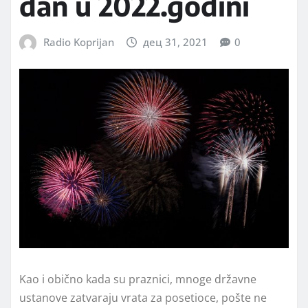
dan u 2022.godini
Radio Koprijan
дец 31, 2021
0
Kao i obično kada su praznici, mnoge državne
ustanove zatvaraju vrata za posetioce, pošte ne