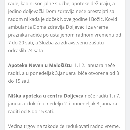
rade, kao ni socijalne službe, apoteke dežuraju, a
jedino doljevački Dom zdravlja neće prestajati sa
radom ni kada je doček Nove godine i Božić. Kovid
ambulanta Doma zdravlja Doljevac i za vreme
praznika radiće po ustaljenom radnom vremenu od
7 do 20 sati, a Služba za zdravstvenu zaštitu
odraslih 24 sata.
Apoteka Neven u Malošištu
1. i 2. januara neće
raditi, a u ponedeljak 3.januara biće otvorena od 8
do 15 sati.
Niška apoteka u centru Doljevca
neće raditi 1. i 7.
januara. dok će u nedelju 2. i ponedeljak 3 januara
raditi od 8 do 15 sati.
Većina trgovina takođe će redukovati radno vreme.