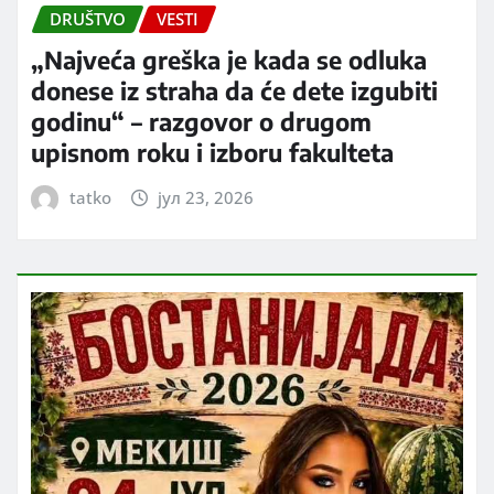
DRUŠTVO
VESTI
„Najveća greška je kada se odluka
donese iz straha da će dete izgubiti
godinu“ – razgovor o drugom
upisnom roku i izboru fakulteta
tatko
јул 23, 2026