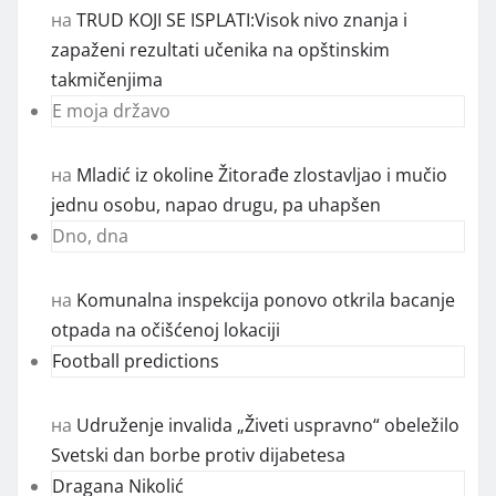
на
TRUD KOJI SE ISPLATI:Visok nivo znanja i
zapaženi rezultati učenika na opštinskim
takmičenjima
E moja državo
на
Mladić iz okoline Žitorađe zlostavljao i mučio
jednu osobu, napao drugu, pa uhapšen
Dno, dna
на
Komunalna inspekcija ponovo otkrila bacanje
otpada na očišćenoj lokaciji
Football predictions
на
Udruženje invalida „Živeti uspravno“ obeležilo
Svetski dan borbe protiv dijabetesa
Dragana Nikolić