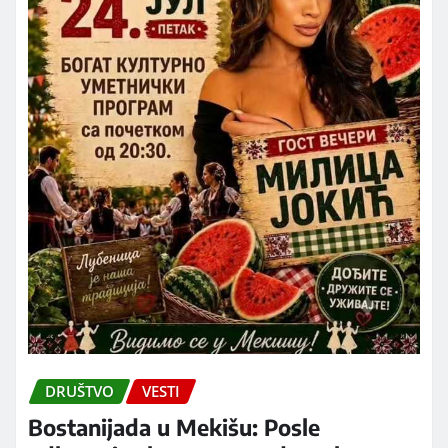
DRUŠTVO
VESTI
Bostanijada u Mekišu: Posle