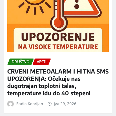
DRUŠTVO
VESTI
CRVENI METEOALARM I HITNA SMS
UPOZORENJA: Očekuje nas
dugotrajan toplotni talas,
temperature idu do 40 stepeni
Radio Koprijan
јул 29, 2026