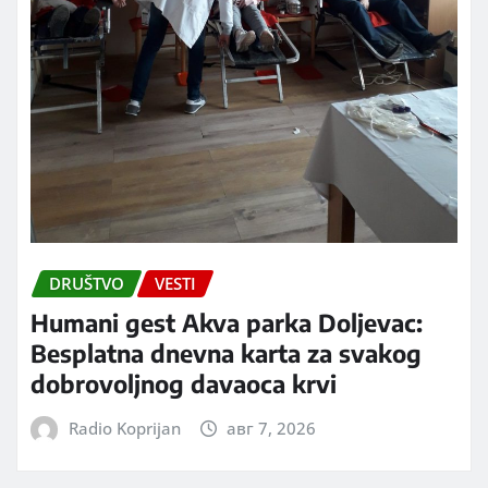
DRUŠTVO
VESTI
Humani gest Akva parka Doljevac:
Besplatna dnevna karta za svakog
dobrovoljnog davaoca krvi
Radio Koprijan
авг 7, 2026