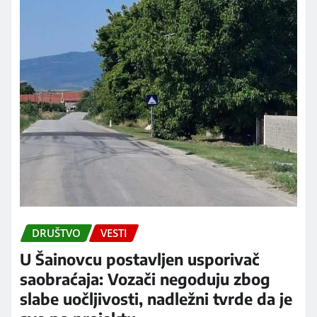
DRUŠTVO
VESTI
U Šainovcu postavljen usporivač
saobraćaja: Vozači negoduju zbog
slabe uočljivosti, nadležni tvrde da je