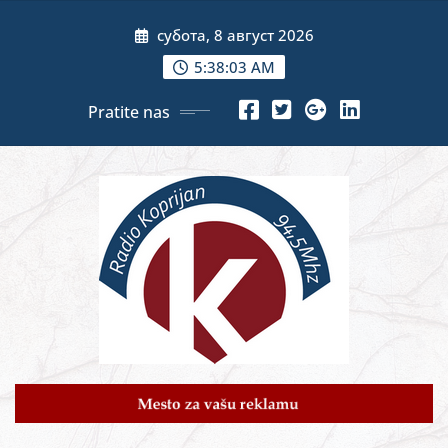
Skip
субота, 8 август 2026
to
content
5:38:05 AM
Pratite nas