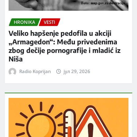
HRONIKA
VESTI
Veliko hapšenje pedofila u akciji
„Armagedon“: Među privedenima
zbog dečije pornografije i mladić iz
Niša
Radio Koprijan
јул 29, 2026