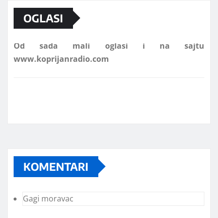
OGLASI
Od sada mali oglasi i na sajtu
www.koprijanradio.com
KOMENTARI
Gagi moravac