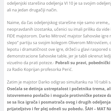
odeljenjski starešina odeljenja VI 10 je sa svojim odelj
ali na jedan drugačiji način.
Naime, da čas odeljenjskog starešine nije samo vreme,, 
neopravdanih izostanka, učenici su imali priliku da vide 
FIDE majstorom. Darko Mitrović majstor šahovske igre n
slepo” partiju sa svojim kolegom Oliverom Mitrovićem, 
lepotu i dramatičnost ove igre, držeći u glavi raspored s
demonstracione šahovske table, jer je tabli okrenut led
vizuelno da prati poteze.-
Pobrali su pravi, pobednički
za Radio Koprijan profesorka Perić.
Zatim je majstor Darko odigrao simultanku na 10 tabli s
Osećala se detinja ustreptalost i početnika trema, ali 
istovremeno povlačio i moguće protivničke poteze da
se sa lica igrača i posmatrača ovog i drugih odeljen
prijateljstvo i fer plej odneli su pobedu. ŠAH – MAT 