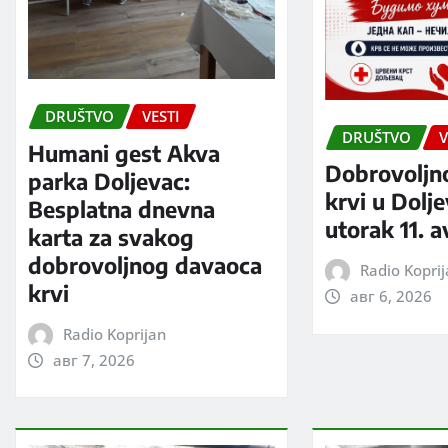
DRUŠTVO
VESTI
DRUŠTVO
V
Humani gest Akva
Dobrovoljn
parka Doljevac:
krvi u Dolj
Besplatna dnevna
utorak 11. 
karta za svakog
dobrovoljnog davaoca
Radio Kopri
krvi
авг 6, 2026
Radio Koprijan
авг 7, 2026