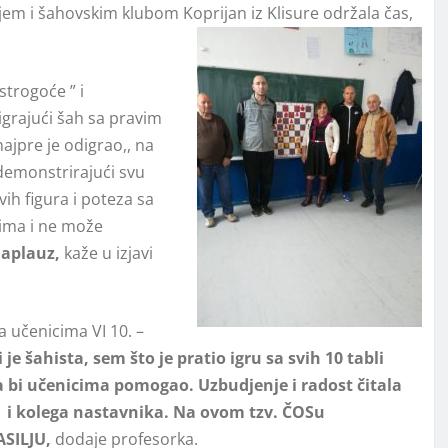
enjem i šahovskim klubom Koprijan iz Klisure održala čas,
strogoće ” i
igrajući šah sa pravim
ajpre je odigrao,, na
demonstrirajući svu
vih figura i poteza sa
jima i ne može
 aplauz,
kaže u izjavi
a učenicima VI 10. –
je šahista, sem što je pratio igru sa svih 10 tabli
 bi učenicima pomogao. Uzbudjenje i radost čitala
ja i kolega nastavnika. Na ovom tzv. ČOSu
NASILJU,
dodaje profesorka.