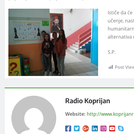
Ističe da će
učenje, nast
humanitarni
alternativa
S.P.
Post Vie
Radio Koprijan
Website:
http://www.koprijan