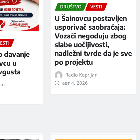
DRUŠTVO
VESTI
U Šainovcu postavljen
usporivač saobraćaja:
Vozači negoduju zbog
ESTI
slabe uočljivosti,
nadležni tvrde da je sve
o davanje
po projektu
evcu u
avgusta
Radio Koprijan
авг 4, 2026
jan