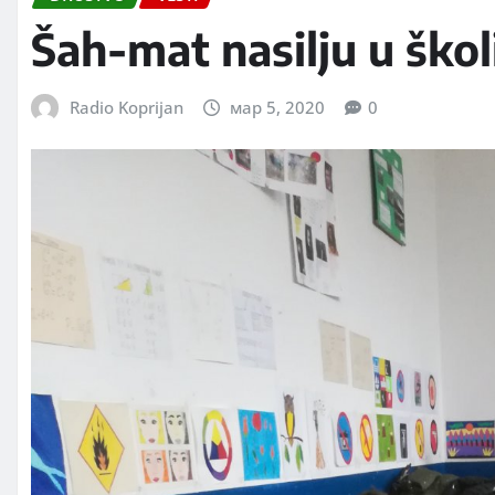
Šah-mat nasilju u škol
Radio Koprijan
мар 5, 2020
0