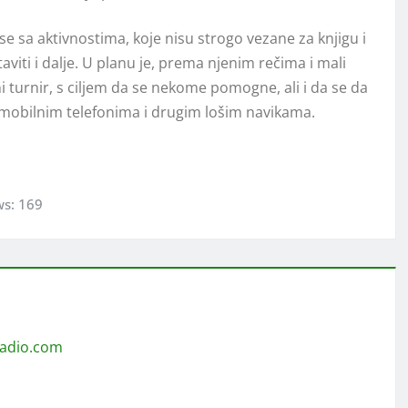
 se sa aktivnostima, koje nisu strogo vezane za knjigu i
aviti i dalje. U planu je, prema njenim rečima i mali
 turnir, s ciljem da se nekome pomogne, ali i da se da
 mobilnim telefonima i drugim lošim navikama.
ws:
169
radio.com