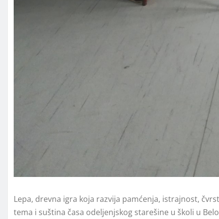
Lepa, drevna igra koja razvija pamćenja, istrajnost, čvrst
tema i suština časa odeljenjskog starešine u školi u Bel