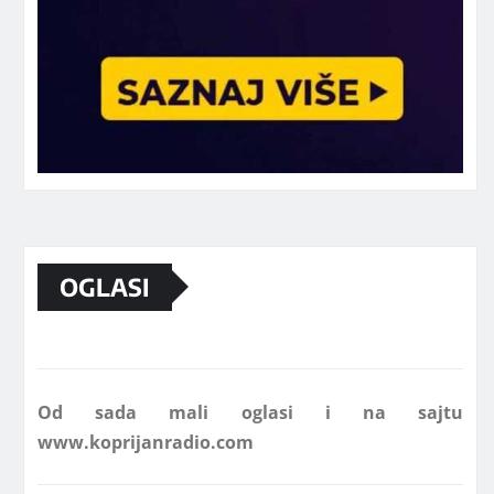
Marketing telefon 062 463 002
OGLASI
Od sada mali oglasi i na sajtu
www.koprijanradio.com