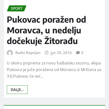
SPORT
Pukovac poražen od
Moravca, u nedelju
dočekuje Žitorađu
Radio Koprijan
јул 29, 2016
0
U okviru priprema za novu fudbalsku sezonu, ekipa
Pukovca je juče poražena od Moravca iz Mrštana sa
3:0.Pukovac će već…
DALJE...