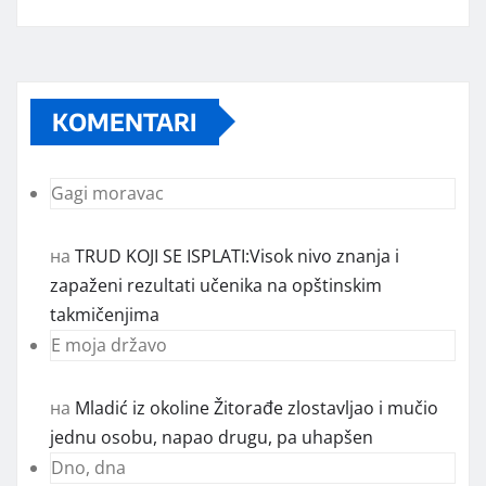
KOMENTARI
Gagi moravac
на
TRUD KOJI SE ISPLATI:Visok nivo znanja i
zapaženi rezultati učenika na opštinskim
takmičenjima
E moja državo
на
Mladić iz okoline Žitorađe zlostavljao i mučio
jednu osobu, napao drugu, pa uhapšen
Dno, dna