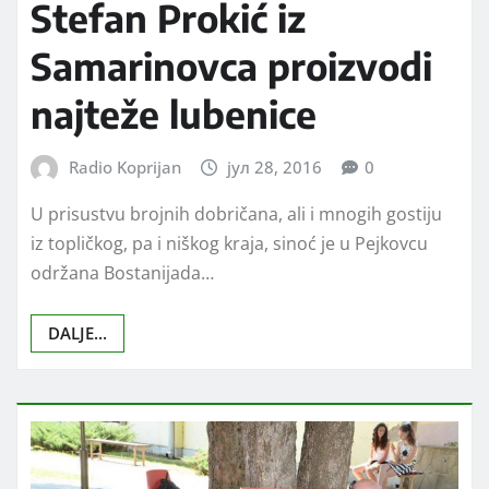
Stefan Prokić iz
Samarinovca proizvodi
najteže lubenice
Radio Koprijan
јул 28, 2016
0
U prisustvu brojnih dobričana, ali i mnogih gostiju
iz topličkog, pa i niškog kraja, sinoć je u Pejkovcu
održana Bostanijada…
DALJE...