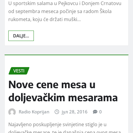
U sportskim salama u Pejkovcu i Donjem Crnatovu
od septembra meseca počinje sa radom Škola
rukometa, koju će držati muški…
DALJE...
VESTI
Nove cene mesa u
doljevačkim mesarama
Radio Koprijan
јул 28, 2016
0
Najavljeno poskupljenje svinjetine stiglo je u
doljevačke mesare, te je današnja cena ovog mesa