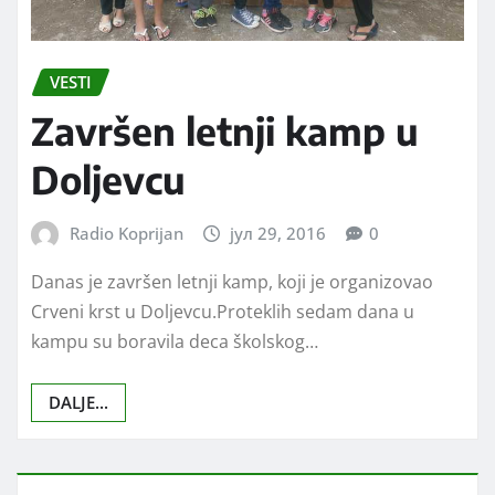
VESTI
Završen letnji kamp u
Doljevcu
Radio Koprijan
јул 29, 2016
0
Danas je završen letnji kamp, koji je organizovao
Crveni krst u Doljevcu.Proteklih sedam dana u
kampu su boravila deca školskog…
DALJE...