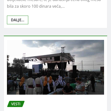
bila za skoro 100 dinara veća,…
DALJE...
VESTI