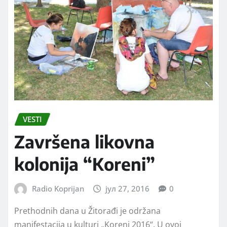
VESTI
Završena likovna
kolonija “Koreni”
Radio Koprijan
јул 27, 2016
0
Prethodnih dana u Žitorađi je održana
manifestacija u kulturi „Koreni 2016“. U ovoj