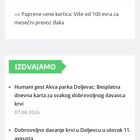
на
Paprene cene kartica: Više od 100 evra za
mesečni prevoz đaka
IZDVAJAMO
Humani gest Akva parka Doljevac: Besplatna
dnevna karta za svakog dobrovoljnog davaoca
krvi
07.08.2026.
Dobrovoljno davanje krvi u Doljevcu u utorak 11.
avgusta