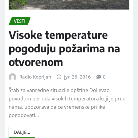
VESTI
Visoke temperature
pogoduju požarima na
otvorenom
Radio Koprijan
јул 26, 2016
0
Štab za vanredne situacije opštine Doljevac
povodom perioda visokih temperatura koji je pred
nama, upozorava da će vremenske prilike
pogodovati…
DALJE...