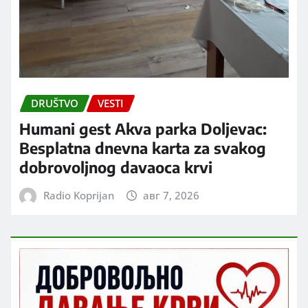
DRUŠTVO
VESTI
Humani gest Akva parka Doljevac:
Besplatna dnevna karta za svakog
dobrovoljnog davaoca krvi
Radio Koprijan
авг 7, 2026