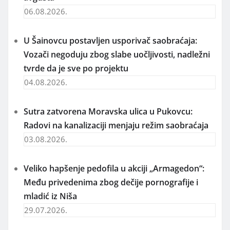
06.08.2026.
U Šainovcu postavljen usporivač saobraćaja:
Vozači negoduju zbog slabe uočljivosti, nadležni
tvrde da je sve po projektu
04.08.2026.
Sutra zatvorena Moravska ulica u Pukovcu:
Radovi na kanalizaciji menjaju režim saobraćaja
03.08.2026.
Veliko hapšenje pedofila u akciji „Armagedon“:
Među privedenima zbog dečije pornografije i
mladić iz Niša
29.07.2026.