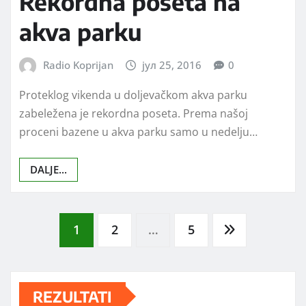
Rekordna poseta na
akva parku
Radio Koprijan
јул 25, 2016
0
Proteklog vikenda u doljevačkom akva parku
zabeležena je rekordna poseta. Prema našoj
proceni bazene u akva parku samo u nedelju…
DALJE...
Posts
1
2
…
5
pagination
REZULTATI