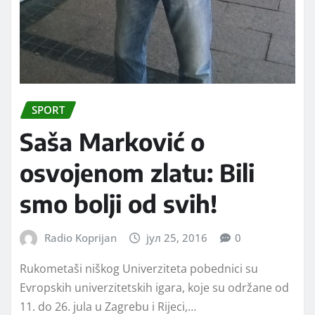
SPORT
Saša Marković o
osvojenom zlatu: Bili
smo bolji od svih!
Radio Koprijan
јул 25, 2016
0
Rukometaši niškog Univerziteta pobednici su
Evropskih univerzitetskih igara, koje su održane od
11. do 26. jula u Zagrebu i Rijeci,…