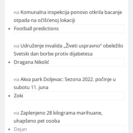
на
Komunalna inspekcija ponovo otkrila bacanje
otpada na očišćenoj lokaciji
Football predictions
на
Udruženje invalida „Živeti uspravno“ obeležilo
Svetski dan borbe protiv dijabetesa
Dragana Nikolić
на
Akva park Doljevac: Sezona 2022. počinje u
subotu 11. juna
Zoki
на
Zaplenjeno 28 kilograma marihuane,
uhapšeno pet osoba
Dejan