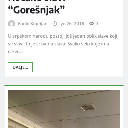
“Gorešnjak”
Radio Koprijan
јул 26, 2016
0
U srpskom narodu postoji još jedan oblik slave koji
se slavi, to je crkvena slava. Svako selo koje ima
crkvu,…
DALJE...